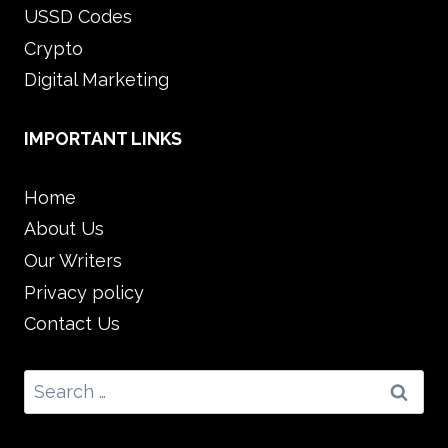
USSD Codes
Crypto
Digital Marketing
IMPORTANT LINKS
Home
About Us
Our Writers
Privacy policy
Contact Us
Search
for: