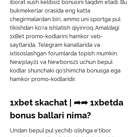
iborat xush kelibsiz bonusini taqdim etadi. Bu
bukmekerlar orasida eng katta
chegirmalardan biri, ammo uni sportga pul
tikishdan ko'ra ishlatish qiyinroq. Amaldagi
1xBet promo-kodlarini hamkor veb-
saytlarida, Telegram kanallarida va
ixtisoslashgan forumlarda topish mumkin.
Newplay21 va Newbons21 uchun bepul
kodlar shunchaki qo'shimcha bonusga ega
hamkor promo-kodlaridir.
1xbet skachat | ➦➦ 1xbetda
bonus ballari nima?
Undan bepul pul yechib olishga e'tibor