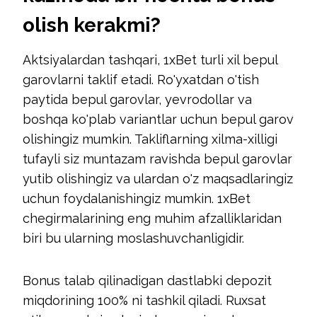
olish kerakmi?
Aktsiyalardan tashqari, 1xBet turli xil bepul
garovlarni taklif etadi. Ro'yxatdan o'tish
paytida bepul garovlar, yevrodollar va
boshqa ko'plab variantlar uchun bepul garov
olishingiz mumkin. Takliflarning xilma-xilligi
tufayli siz muntazam ravishda bepul garovlar
yutib olishingiz va ulardan o'z maqsadlaringiz
uchun foydalanishingiz mumkin. 1xBet
chegirmalarining eng muhim afzalliklaridan
biri bu ularning moslashuvchanligidir.
Bonus talab qilinadigan dastlabki depozit
miqdorining 100% ni tashkil qiladi. Ruxsat