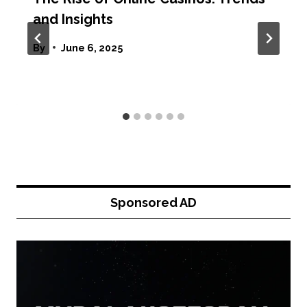
and Insights
By
June 6, 2025
Sponsored AD