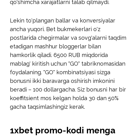
qo'shimcha xarajatlarni talab qilmaydi.
Lekin to'plangan ballar va konversiyalar
ancha yuqori. Bet bukmekerlari o'z
postlarida chegirmalar va sovg'alarni taqdim
etadigan mashhur bloggerlar bilan
hamkorlik qiladi. 6500 RUB miqdorida
mablag' kiritish uchun "GO" tabriknomasidan
foydalaning. "GO" kombinatsiyasi sizga
bonusni ikki baravarga oshirish imkonini
beradi – 100 dollargacha. Siz bonusni har bir
koeffitsient mos kelgan holda 30 dan 50%
gacha taqsimlashingiz kerak.
1xbet promo-kodi menga