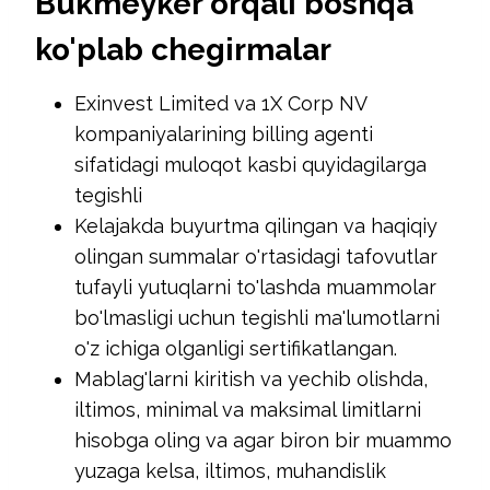
Bukmeyker orqali boshqa
ko'plab chegirmalar
Exinvest Limited va 1X Corp NV
kompaniyalarining billing agenti
sifatidagi muloqot kasbi quyidagilarga
tegishli
Kelajakda buyurtma qilingan va haqiqiy
olingan summalar o'rtasidagi tafovutlar
tufayli yutuqlarni to'lashda muammolar
bo'lmasligi uchun tegishli ma'lumotlarni
o'z ichiga olganligi sertifikatlangan.
Mablag'larni kiritish va yechib olishda,
iltimos, minimal va maksimal limitlarni
hisobga oling va agar biron bir muammo
yuzaga kelsa, iltimos, muhandislik