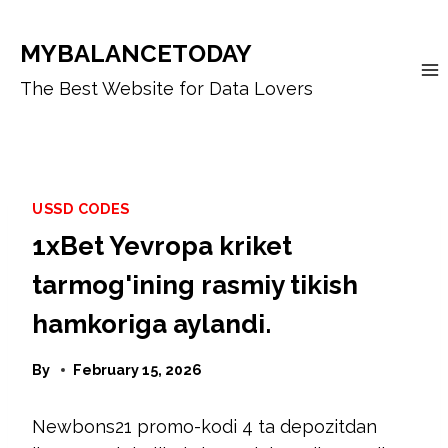
Skip
to
MYBALANCETODAY
content
The Best Website for Data Lovers
USSD CODES
1xBet Yevropa kriket
tarmog'ining rasmiy tikish
hamkoriga aylandi.
By
February 15, 2026
Newbons21 promo-kodi 4 ta depozitdan