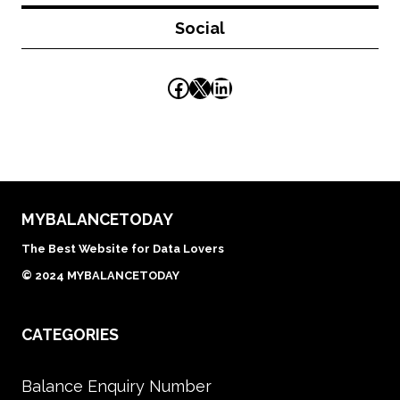
Social
Facebook
X
LinkedIn
MYBALANCETODAY
The Best Website for Data Lovers
© 2024 MYBALANCETODAY
CATEGORIES
Balance Enquiry Number