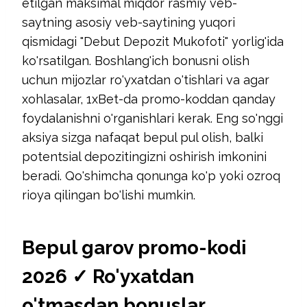
etilgan maksimal miqdor rasmiy veb-
saytning asosiy veb-saytining yuqori
qismidagi "Debut Depozit Mukofoti" yorlig'ida
ko'rsatilgan. Boshlang'ich bonusni olish
uchun mijozlar ro'yxatdan o'tishlari va agar
xohlasalar, 1xBet-da promo-koddan qanday
foydalanishni o'rganishlari kerak. Eng so'nggi
aksiya sizga nafaqat bepul pul olish, balki
potentsial depozitingizni oshirish imkonini
beradi. Qo'shimcha qonunga ko'p yoki ozroq
rioya qilingan bo'lishi mumkin.
Bepul garov promo-kodi
2026 ✓ Ro'yxatdan
o'tmasdan bonuslar