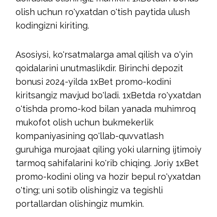
olish uchun ro'yxatdan o'tish paytida ulush
kodingizni kiriting.
Asosiysi, ko'rsatmalarga amal qilish va o'yin
qoidalarini unutmaslikdir. Birinchi depozit
bonusi 2024-yilda 1xBet promo-kodini
kiritsangiz mavjud bo'ladi. 1xBetda ro'yxatdan
o'tishda promo-kod bilan yanada muhimroq
mukofot olish uchun bukmekerlik
kompaniyasining qo'llab-quvvatlash
guruhiga murojaat qiling yoki ularning ijtimoiy
tarmoq sahifalarini ko'rib chiqing. Joriy 1xBet
promo-kodini oling va hozir bepul ro'yxatdan
o'ting; uni sotib olishingiz va tegishli
portallardan olishingiz mumkin.