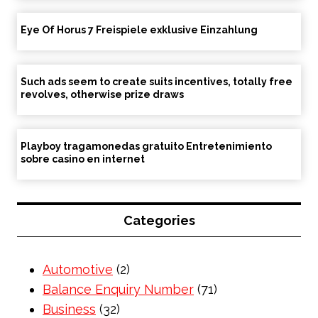
Eye Of Horus 7 Freispiele exklusive Einzahlung
Such ads seem to create suits incentives, totally free
revolves, otherwise prize draws
Playboy tragamonedas gratuito Entretenimiento
sobre casino en internet
Categories
Automotive
(2)
Balance Enquiry Number
(71)
Business
(32)