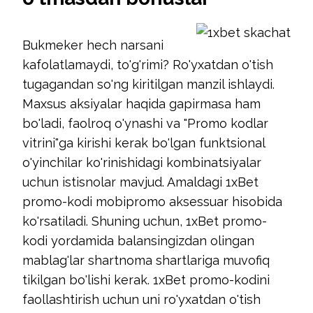
Bukmeker hech narsani
kafolatlamaydi, to'g'rimi? Ro'yxatdan o'tish
tugagandan so'ng kiritilgan manzil ishlaydi.
Maxsus aksiyalar haqida gapirmasa ham
bo'ladi, faolroq o'ynashi va "Promo kodlar
vitrini"ga kirishi kerak bo'lgan funktsional
o'yinchilar ko'rinishidagi kombinatsiyalar
uchun istisnolar mavjud. Amaldagi 1xBet
promo-kodi mobipromo aksessuar hisobida
ko'rsatiladi. Shuning uchun, 1xBet promo-
kodi yordamida balansingizdan olingan
mablag'lar shartnoma shartlariga muvofiq
tikilgan bo'lishi kerak. 1xBet promo-kodini
faollashtirish uchun uni ro'yxatdan o'tish