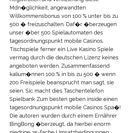
Mdn�glichkeit, angewandten
Willkommensbonus von 100 % unter bis zu
500 � freizuschalten. Daf�r �berzeugen
unser �ber 500 Spielautomaten des
tagesordnungspunkt mobile Casinos.
Tischspiele ferner ein Live Kasino Spiele
vermag durch die deutschen Lizenz keines
angeboten werden. Zusammenfassend
kalium�nnen 100 % in bis zu 500 � wenn
200 Freispiele beansprucht man sagt, sie
seien. Sic macht dies Taschentelefon
Spielbank Zum besten geben inside einen
tagesordnungspunkt mobile Casinos Spa�!
Die autoren wurden durch einem Ernährer
BingBong �berzeugt, da hierbei enorm
niedrige 35-fache Umsatzbedingungen