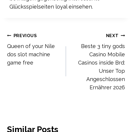
Glücksspielseiten loyal einsehen.
Post
PREVIOUS
NEXT
Queen of your Nile
Beste 3 tiny gods
navigation
dos slot machine
Casino Mobile
game free
Casinos inside Brd:
Unser Top
Angeschlossen
Ernährer 2026
Similar Posts