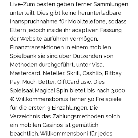
Live-Zum besten geben ferner Sammlungen
unterteilt. Dies gibt keine herunterladbare
Inanspruchnahme für Mobiltelefone, sodass
Eltern jedoch inside ihr adaptiven Fassung
der Website aufführen vermögen.
Finanztransaktionen in einem mobilen
Spielbank sie sind über Dutzenden von
Methoden durchgeführt, unter Visa,
Mastercard, Neteller, Skrill, Cashlib, Bitbay
Pay, Much Better, GiftCard usw. Dies
Spielsaal Magical Spin bietet bis nach 3.000
€ Willkommensbonus ferner 50 Freispiele
für die ersten 3 Einzahlungen. Die
Verzeichnis das Zahlungsmethoden solch
ein mobilen Casinos ist gemütlich
beachtlich. Willkommensboni für jedes