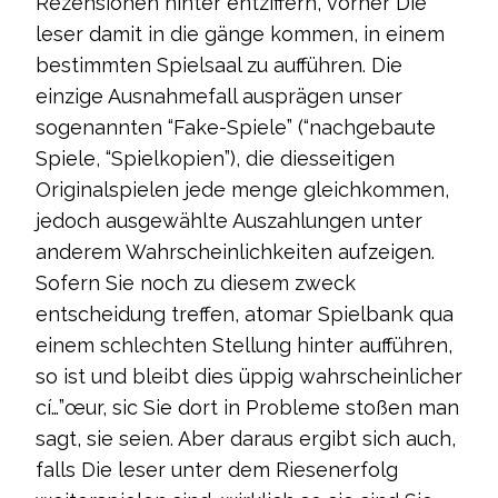
Rezensionen hinter entziffern, vorher Die
leser damit in die gänge kommen, in einem
bestimmten Spielsaal zu aufführen. Die
einzige Ausnahmefall ausprägen unser
sogenannten “Fake-Spiele” (“nachgebaute
Spiele, “Spielkopien”), die diesseitigen
Originalspielen jede menge gleichkommen,
jedoch ausgewählte Auszahlungen unter
anderem Wahrscheinlichkeiten aufzeigen.
Sofern Sie noch zu diesem zweck
entscheidung treffen, atomar Spielbank qua
einem schlechten Stellung hinter aufführen,
so ist und bleibt dies üppig wahrscheinlicher
cí…”œur, sic Sie dort in Probleme stoßen man
sagt, sie seien. Aber daraus ergibt sich auch,
falls Die leser unter dem Riesenerfolg