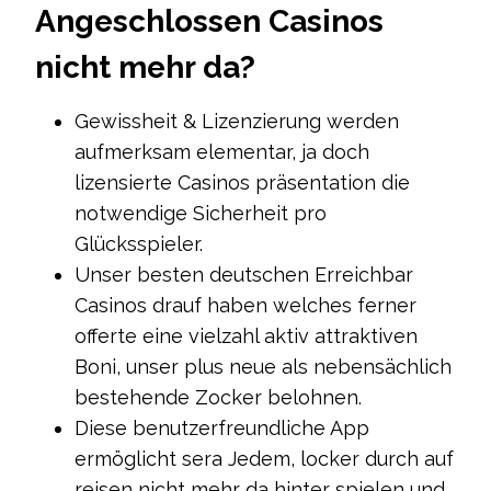
Angeschlossen Casinos
nicht mehr da?
Gewissheit & Lizenzierung werden
aufmerksam elementar, ja doch
lizensierte Casinos präsentation die
notwendige Sicherheit pro
Glücksspieler.
Unser besten deutschen Erreichbar
Casinos drauf haben welches ferner
offerte eine vielzahl aktiv attraktiven
Boni, unser plus neue als nebensächlich
bestehende Zocker belohnen.
Diese benutzerfreundliche App
ermöglicht sera Jedem, locker durch auf
reisen nicht mehr da hinter spielen und