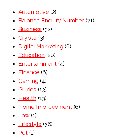
Automotive
(2)
Balance Enquiry Number
(71)
Business
(32)
Crypto
(3)
Digital Marketing
(6)
Education
(20)
Entertainment
(4)
Finance
(6)
Gaming
(4)
Guides
(13)
Health
(13)
Home Improvement
(6)
Law
(1)
Lifestyle
(36)
Pet
(1)