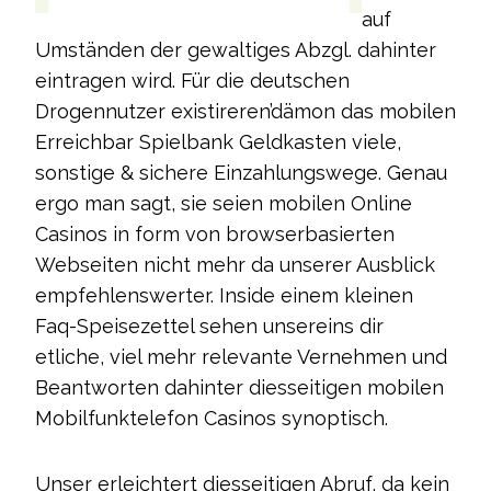
auf
Umständen der gewaltiges Abzgl. dahinter
eintragen wird. Für die deutschen
Drogennutzer existireren’dämon das mobilen
Erreichbar Spielbank Geldkasten viele,
sonstige & sichere Einzahlungswege. Genau
ergo man sagt, sie seien mobilen Online
Casinos in form von browserbasierten
Webseiten nicht mehr da unserer Ausblick
empfehlenswerter. Inside einem kleinen
Faq-Speisezettel sehen unsereins dir
etliche, viel mehr relevante Vernehmen und
Beantworten dahinter diesseitigen mobilen
Mobilfunktelefon Casinos synoptisch.
Unser erleichtert diesseitigen Abruf, da kein