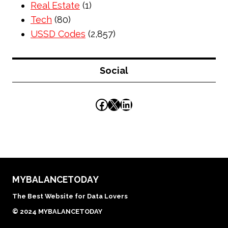
Real Estate
(1)
Tech
(80)
USSD Codes
(2,857)
Social
Facebook
X
LinkedIn
MYBALANCETODAY
The Best Website for Data Lovers
© 2024 MYBALANCETODAY