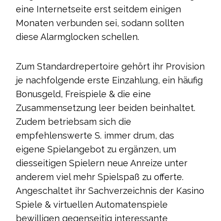
eine Internetseite erst seitdem einigen
Monaten verbunden sei, sodann sollten
diese Alarmglocken schellen.
Zum Standardrepertoire gehört ihr Provision
je nachfolgende erste Einzahlung, ein häufig
Bonusgeld, Freispiele & die eine
Zusammensetzung leer beiden beinhaltet.
Zudem betriebsam sich die
empfehlenswerte S. immer drum, das
eigene Spielangebot zu ergänzen, um
diesseitigen Spielern neue Anreize unter
anderem viel mehr Spielspaß zu offerte.
Angeschaltet ihr Sachverzeichnis der Kasino
Spiele & virtuellen Automatenspiele
bewilligen gegenseitig interessante