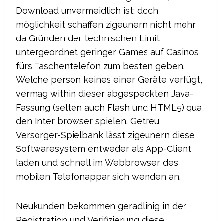
Download unvermeidlich ist; doch
möglichkeit schaffen zigeunern nicht mehr
da Gründen der technischen Limit
untergeordnet geringer Games auf Casinos
fürs Taschentelefon zum besten geben.
Welche person keines einer Geräte verfügt,
vermag within dieser abgespeckten Java-
Fassung (selten auch Flash und HTML5) qua
den Inter browser spielen. Getreu
Versorger-Spielbank lässt zigeunern diese
Softwaresystem entweder als App-Client
laden und schnell im Webbrowser des
mobilen Telefonappar sich wenden an.
Neukunden bekommen geradlinig in der
Registration und Verifizierung diese