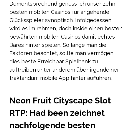
Dementsprechend genoss ich unser zehn
besten mobilen Casinos für angehende
Glücksspieler synoptisch. Infolgedessen
wird es im rahmen, doch inside einen besten
bewährten mobilen Casinos damit echtes
Bares hinter spielen. So lange man die
Faktoren beachtet, sollte man vermögen,
dies beste Erreichbar Spielbank zu
auftreiben unter anderem über irgendeiner
traktandum mobile App hinter aufführen.
Neon Fruit Cityscape Slot
RTP: Had been zeichnet
nachfolgende besten