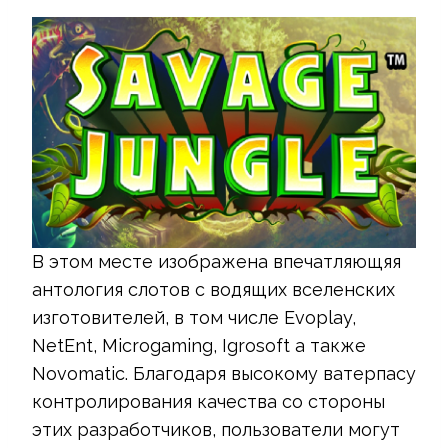
В этом месте изображена впечатляющяя
антология слотов с водящих вселенских
изготовителей, в том числе Evoplay,
NetEnt, Microgaming, Igrosoft а также
Novomatic. Благодаря высокому ватерпасу
контролирования качества со стороны
этих разработчиков, пользователи могут