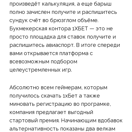
произведёт калькуляция, а еще барыш
полно зачислен получите и распишитесь
сундук счёт во брюзглом объёме.
Букмекерская контора 1ХБЕТ — это не
просто площадка для ставок получите и
распишитесь авиаспорт. В итоге спереди
вами открывается платформа с
всевозможным подбором
целеустремленных игр.
Абсолютно всем геймерам, которым
получилось скачать 1хБет а также
миновать регистрацию во програмке,
компания предлагает выгодный
стартовый премия. Начинающим вдобавок
альтернативность показаны два велкам