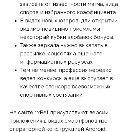
зависеть от известности матча, вида
спорта и избранного коэффициента.
В видах новых юзеров, дли открытии
видимо-невидимо приемлемы
некоторый кубки вдобавок бонусы.
Также зеркала нужно выкапать в
рассылке, соцсетях а еще нате
информационных ресурсах.
Тем не менее, профессия нередко
ведет конкурсы а еще выступает в
качестве спонсора всевозможных
спортивных состязаний.
На сайте 1xBet присутствуют версии
приложения в видах смартфонов изо
операторной конструкцией Android,