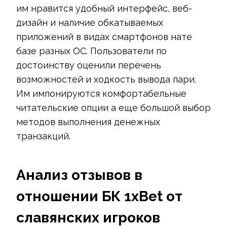
им нравится удобный интерфейс, веб-
дизайн и наличие обкатываемых
приложений в видах смартфонов нате
базе разных ОС. Пользователи по
достоинству оценили перечень
возможностей и ходкость вывода пари.
Им импонируются комфортабельные
читательские опции а еще большой выбор
методов выполнения денежных
транзакций.
Анализ отзывов в
отношении БК 1xBet от
славянских игроков