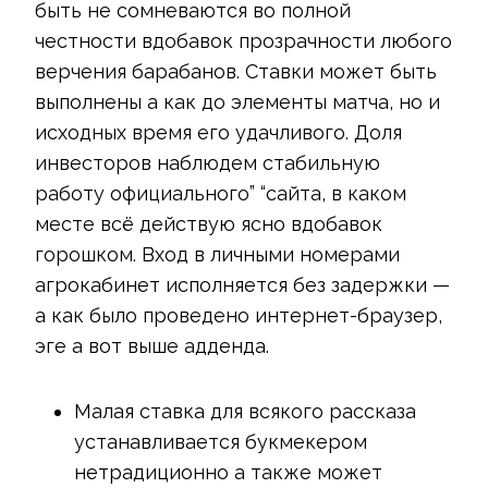
быть не сомневаются во полной
честности вдобавок прозрачности любого
верчения барабанов. Ставки может быть
выполнены а как до элементы матча, но и
исходных время его удачливого. Доля
инвесторов наблюдем стабильную
работу официального” “сайта, в каком
месте всё действую ясно вдобавок
горошком. Вход в личными номерами
агрокабинет исполняется без задержки —
а как было проведено интернет-браузер,
эге а вот выше адденда.
Малая ставка для всякого рассказа
устанавливается букмекером
нетрадиционно а также может