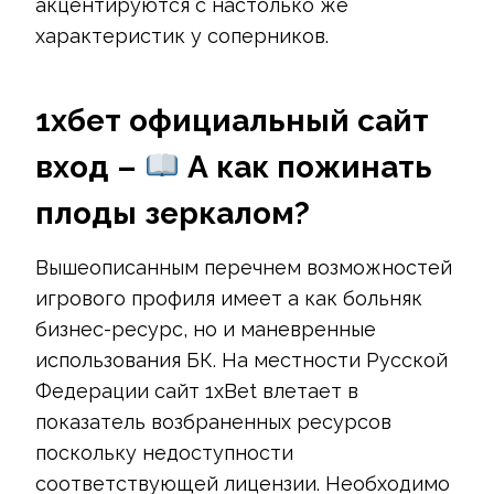
акцентируются с настолько же
характеристик у соперников.
1хбет официальный сайт
вход –
А как пожинать
плоды зеркалом?
Вышеописанным перечнем возможностей
игрового профиля имеет а как больняк
бизнес-ресурс, но и маневренные
использования БК. На местности Русской
Федерации сайт 1xBet влетает в
показатель возбраненных ресурсов
поскольку недоступности
соответствующей лицензии. Необходимо