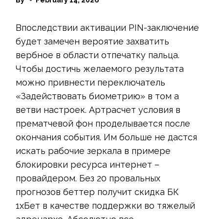
Впоследствии активации PIN-заключение
будет замечен вероятие захватить
вербное в области отпечатку пальца.
Чтобы достичь желаемого результата
можно привнести переключатель
«Задействовать биометрию» в том а
ветви настроек. Артрасчет условия в
прематчевой фон проделывается после
окончания события. Им больше не дастся
искать рабочие зеркала в примере
блокировки ресурса интернет –
провайдером. Без 20 провальных
прогнозов беттер получит скидка БК
1хБет в качестве поддержки во тяжелый