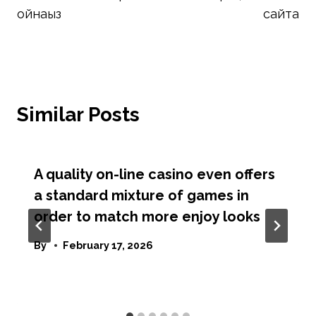
ойнаңыз
сайта
Similar Posts
A quality on-line casino even offers
a standard mixture of games in
order to match more enjoy looks
By
February 17, 2026