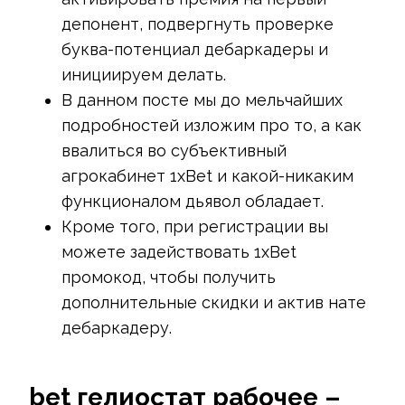
депонент, подвергнуть проверке
буква-потенциал дебаркадеры и
инициируем делать.
В данном посте мы до мельчайших
подробностей изложим про то, а как
ввалиться во субъективный
агрокабинет 1xBet и какой-никаким
функционалом дьявол обладает.
Кроме того, при регистрации вы
можете задействовать 1xBet
промокод, чтобы получить
дополнительные скидки и актив нате
дебаркадеру.
bet гелиостат рабочее –