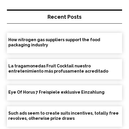
Recent Posts
How nitrogen gas suppliers support the food
packaging industry
La tragamonedas Fruit Cocktail nuestro
entretenimiento más profusamente acreditado
Eye Of Horus 7 Freispiele exklusive Einzahlung
Such ads seem to create suits incentives, totally free
revolves, otherwise prize draws