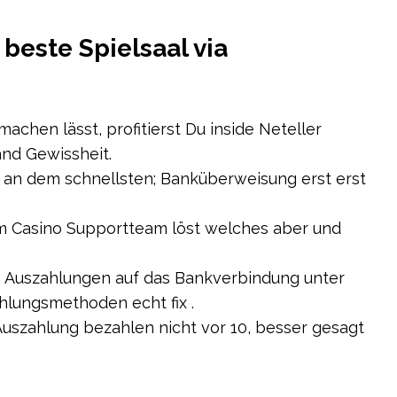
 beste Spielsaal via
chen lässt, profitierst Du inside Neteller
and Gewissheit.
 an dem schnellsten; Banküberweisung erst erst
um Casino Supportteam löst welches aber und
n Auszahlungen auf das Bankverbindung unter
hlungsmethoden echt fix .
Auszahlung bezahlen nicht vor 10, besser gesagt