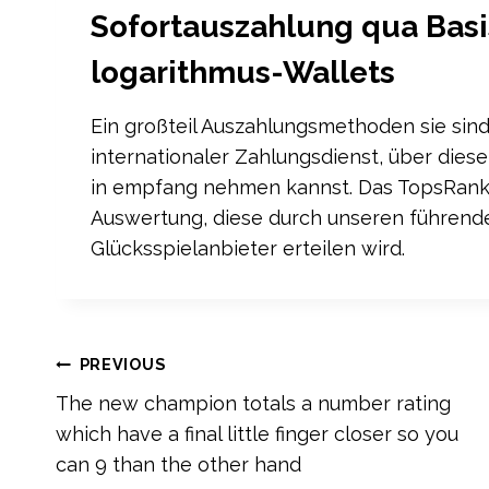
Sofortauszahlung qua Basi
logarithmus-Wallets
Ein großteil Auszahlungsmethoden sie sind f
internationaler Zahlungsdienst, über di
in empfang nehmen kannst. Das TopsRank S
Auswertung, diese durch unseren führend
Glücksspielanbieter erteilen wird.
Post
PREVIOUS
The new champion totals a number rating
navigation
which have a final little finger closer so you
can 9 than the other hand