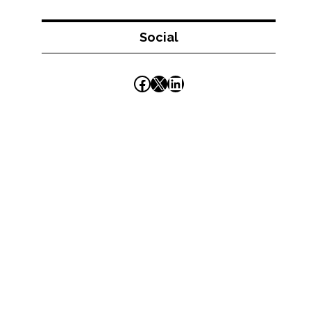
Social
Facebook
X
LinkedIn