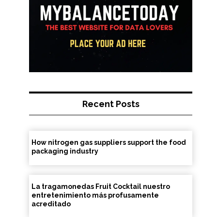
Recent Posts
How nitrogen gas suppliers support the food
packaging industry
La tragamonedas Fruit Cocktail nuestro
entretenimiento más profusamente
acreditado