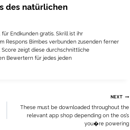
s des natürlichen
ür Endkunden gratis. Skrill ist ihr
esem Respons Bimbes verbunden zusenden ferner
core zeigt diese durchschnittliche
en Bewertern für jedes jeden
NEXT
These must be downloaded throughout the
relevant app shop depending on the os’s
you�re powering