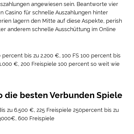
uszahlungen angewiesen sein. Beantworte vier
Casino für schnelle Auszahlungen hinter
ien lagern den Mitte auf diese Aspekte, perish
nter anderem schnelle Ausschüttung im Online
 percent bis zu 2.200 €, 100 FS 100 percent bis
1.000 €, 200 Freispiele 100 percent so weit wie
o die besten Verbunden Spiele
is zu 6.500 €, 225 Freispiele 250percent bis zu
3000€, 600 Freispiele