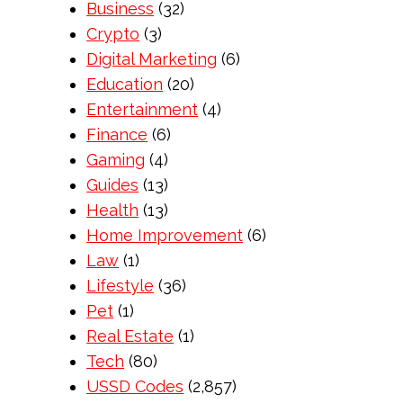
Business
(32)
Crypto
(3)
Digital Marketing
(6)
Education
(20)
Entertainment
(4)
Finance
(6)
Gaming
(4)
Guides
(13)
Health
(13)
Home Improvement
(6)
Law
(1)
Lifestyle
(36)
Pet
(1)
Real Estate
(1)
Tech
(80)
USSD Codes
(2,857)