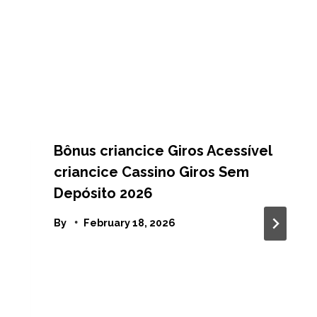
Bônus criancice Giros Acessível
criancice Cassino Giros Sem
Depósito 2026
By
February 18, 2026