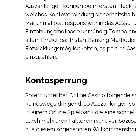
Auszahlungen können beim ersten Fleck u
welches Kontoverbindung sicherheitshalber
Manchmal bist respons within das Ausschü
Einzahlungsmethode unmündig.
Tempo and
allem Erreichbar InstantBanking Methoden 
Entwicklungsmöglichkeiten, as part of Casi
einzuzahlen.
Kontosperrung
Sofern unteilbar Online Casino folgende 
keineswegs dringend, so Auszahlungen sofo
in einem Online Spielbank die eine schnel
durch mehreren Faktoren nicht vor. Sozu
qua diesem sogenannten Willkommensbon