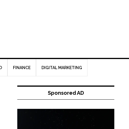
O
FINANCE
DIGITAL MARKETING
Sponsored AD