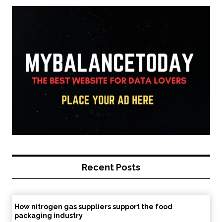
Recent Posts
How nitrogen gas suppliers support the food
packaging industry