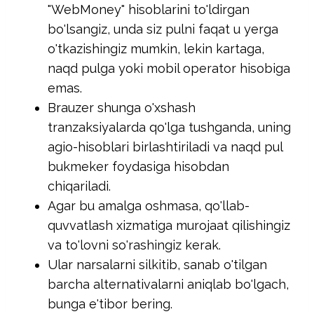
"WebMoney" hisoblarini to'ldirgan
bo'lsangiz, unda siz pulni faqat u yerga
o'tkazishingiz mumkin, lekin kartaga,
naqd pulga yoki mobil operator hisobiga
emas.
Brauzer shunga o'xshash
tranzaksiyalarda qo'lga tushganda, uning
agio-hisoblari birlashtiriladi va naqd pul
bukmeker foydasiga hisobdan
chiqariladi.
Agar bu amalga oshmasa, qo'llab-
quvvatlash xizmatiga murojaat qilishingiz
va to'lovni so'rashingiz kerak.
Ular narsalarni silkitib, sanab o'tilgan
barcha alternativalarni aniqlab bo'lgach,
bunga e'tibor bering.