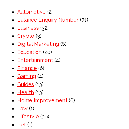
Automotive
(2)
Balance Enquiry Number
(71)
Business
(32)
Crypto
(3)
Digital Marketing
(6)
Education
(20)
Entertainment
(4)
Finance
(6)
Gaming
(4)
Guides
(13)
Health
(13)
Home Improvement
(6)
Law
(1)
Lifestyle
(36)
Pet
(1)