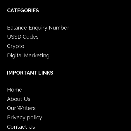
CATEGORIES
Balance Enquiry Number
USSD Codes
Crypto
Digital Marketing
IMPORTANT LINKS
Home
About Us
Our Writers
Privacy policy
Contact Us