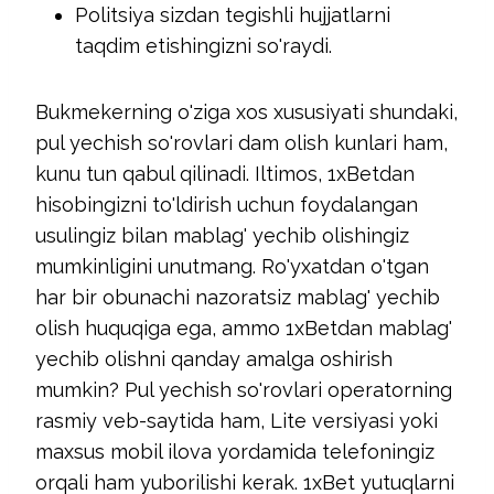
Politsiya sizdan tegishli hujjatlarni
taqdim etishingizni so'raydi.
Bukmekerning o'ziga xos xususiyati shundaki,
pul yechish so'rovlari dam olish kunlari ham,
kunu tun qabul qilinadi. Iltimos, 1xBetdan
hisobingizni to'ldirish uchun foydalangan
usulingiz bilan mablag' yechib olishingiz
mumkinligini unutmang. Ro'yxatdan o'tgan
har bir obunachi nazoratsiz mablag' yechib
olish huquqiga ega, ammo 1xBetdan mablag'
yechib olishni qanday amalga oshirish
mumkin? Pul yechish so'rovlari operatorning
rasmiy veb-saytida ham, Lite versiyasi yoki
maxsus mobil ilova yordamida telefoningiz
orqali ham yuborilishi kerak. 1xBet yutuqlarni