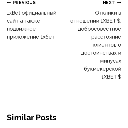
Post
PREVIOUS
NEXT
1xBet официальный
Отклики в
navigation
сайт а также
отношении 1XBET $:
подвижное
добросовестное
приложение 1хбет
расстояние
клиентов о
достоинствах и
минусах
букмекерской
1XBET $
Similar Posts