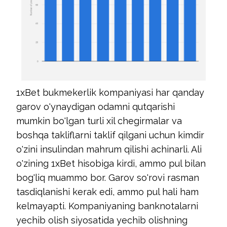
1xBet bukmekerlik kompaniyasi har qanday
garov o'ynaydigan odamni qutqarishi
mumkin bo'lgan turli xil chegirmalar va
boshqa takliflarni taklif qilgani uchun kimdir
o'zini insulindan mahrum qilishi achinarli. Ali
o'zining 1xBet hisobiga kirdi, ammo pul bilan
bog'liq muammo bor. Garov so'rovi rasman
tasdiqlanishi kerak edi, ammo pul hali ham
kelmayapti. Kompaniyaning banknotalarni
yechib olish siyosatida yechib olishning