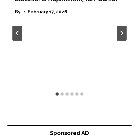
By
February 17, 2026
Sponsored AD