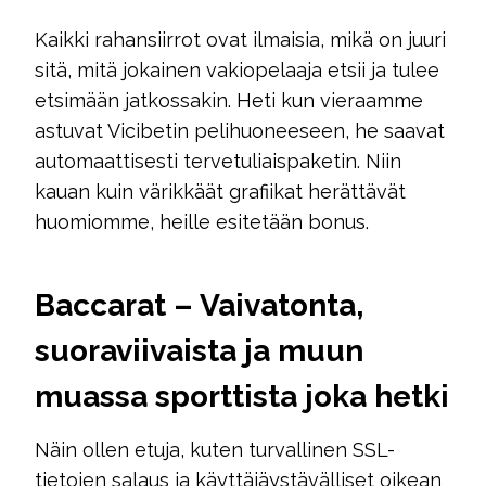
Kaikki rahansiirrot ovat ilmaisia, mikä on juuri
sitä, mitä jokainen vakiopelaaja etsii ja tulee
etsimään jatkossakin. Heti kun vieraamme
astuvat Vicibetin pelihuoneeseen, he saavat
automaattisesti tervetuliaispaketin. Niin
kauan kuin värikkäät grafiikat herättävät
huomiomme, heille esitetään bonus.
Baccarat – Vaivatonta,
suoraviivaista ja muun
muassa sporttista joka hetki
Näin ollen etuja, kuten turvallinen SSL-
tietojen salaus ja käyttäjäystävälliset oikean