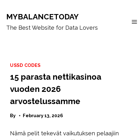
Skip
to
MYBALANCETODAY
content
The Best Website for Data Lovers
USSD CODES
15 parasta nettikasinoa
vuoden 2026
arvostelussamme
By
February 13, 2026
Nämä pelit tekevät vaikutuksen pelaajiin