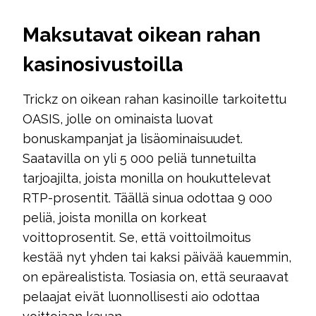
Maksutavat oikean rahan
kasinosivustoilla
Trickz on oikean rahan kasinoille tarkoitettu
OASIS, jolle on ominaista luovat
bonuskampanjat ja lisäominaisuudet.
Saatavilla on yli 5 000 peliä tunnetuilta
tarjoajilta, joista monilla on houkuttelevat
RTP-prosentit. Täällä sinua odottaa 9 000
peliä, joista monilla on korkeat
voittoprosentit. Se, että voittoilmoitus
kestää nyt yhden tai kaksi päivää kauemmin,
on epärealistista. Tosiasia on, että seuraavat
pelaajat eivät luonnollisesti aio odottaa