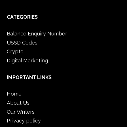
CATEGORIES
Balance Enquiry Number
USSD Codes
Crypto
Digital Marketing
IMPORTANT LINKS
Home
About Us
Our Writers
Privacy policy