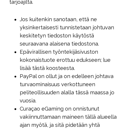
tarjoajilta.
Jos kuitenkin sanotaan, että ne
yksinkertaisesti tunnistetaan johtuvan
keskitetyn tiedoston käytöstä
seuraavana alaisena tiedostona.
Epävirallisen työntekijäsivuston
kokonaistuote erottuu edukseen; lue
lisää tästä koosteesta.
PayPal on ollut ja on edelleen johtava
turvaominaisuus verkottuneen
peliteollisuuden alalla tässä maassa jo
vuosia.
Curaçao eGaming on onnistunut
vakiinnuttamaan maineen tällä alueella
ajan myötä, ja sitä pidetään yhtä