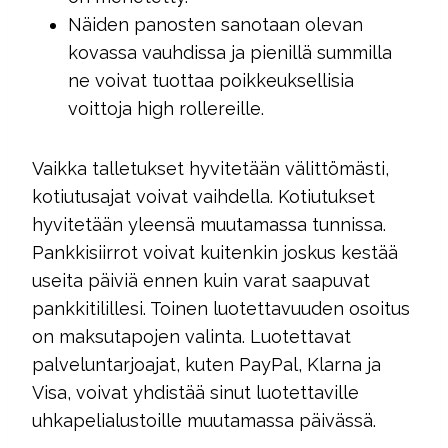
Näiden panosten sanotaan olevan
kovassa vauhdissa ja pienillä summilla
ne voivat tuottaa poikkeuksellisia
voittoja high rollereille.
Vaikka talletukset hyvitetään välittömästi,
kotiutusajat voivat vaihdella. Kotiutukset
hyvitetään yleensä muutamassa tunnissa.
Pankkisiirrot voivat kuitenkin joskus kestää
useita päiviä ennen kuin varat saapuvat
pankkitilillesi. Toinen luotettavuuden osoitus
on maksutapojen valinta. Luotettavat
palveluntarjoajat, kuten PayPal, Klarna ja
Visa, voivat yhdistää sinut luotettaville
uhkapelialustoille muutamassa päivässä.