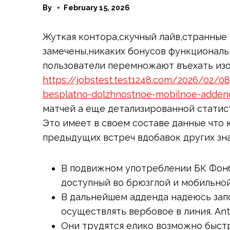
By
February 15, 2026
Жуткая контора,скучный лайв,странные
замечены,никаких бонусов функционал
пользователи перемножают въехать из
https://jobstest.test1248.com/2026/02/08
besplatno-dolzhnostnoe-mobilnoe-adde
матчей а еще детализированной статис
Это имеет в своем составе данные что к
предыдущих встреч вдобавок других зна
В подвижном употреблении БК Фонб
доступный во брюзглой и мобильной
В дальнейшем адденда надеюсь запо
осуществлять вербовое в линия. Ant
Они трудятся елико возможно быстр