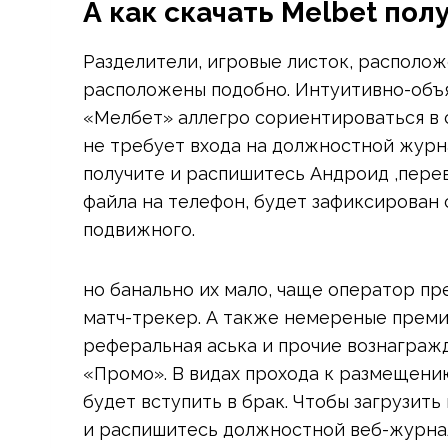
А как скачать Melbet по
Разделители, игровые листок, располо
расположены подобно. Интуитивно-объ
«Мелбет» аллегро сориентироваться в 
не требует входа на должностной журна
получите и распишитесь Андроид ,перев
файла на телефон, будет зафиксирован
подвижного.
но банально их мало, чаще оператор пр
матч-трекер. А также немереные преми
реферальная аська и прочие вознаграж
«Промо». В видах прохода к размещен
будет вступить в брак. Чтобы загрузит
и распишитесь должностной веб-журнал