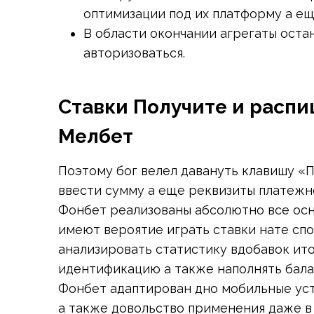
оптимизации под их платформу а ещ
В области окончании агрегаты оста
авторизоваться.
Ставки Получите и расп
Мелбет
Поэтому бог велел давануть клавишу «П
ввести сумму а еще реквизиты платежн
Фонбет реализованы абсолютно все осн
имеют вероятие играть ставки нате сп
анализировать статистику вдобавок ито
идентификацию а также наполнять бал
Фонбет адаптирован дно мобильные уст
а также довольство применения даже в