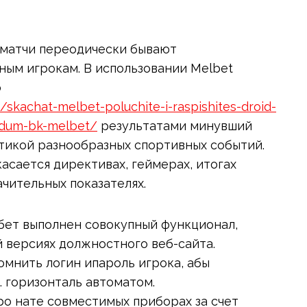
 матчи переодически бывают
ьным игрокам.
В использовании Melbet
о
/skachat-melbet-poluchite-i-raspishites-droid-
ndum-bk-melbet/
результатами минувший
тикой разнообразных спортивных событий.
асается директивах, геймерах, итогах
чительных показателях.
ет выполнен совокупный функционал,
 версиях должностного веб-сайта.
мнить логин ипароль игрока, абы
. горизонталь автоматом.
о нате совместимых приборах за счет