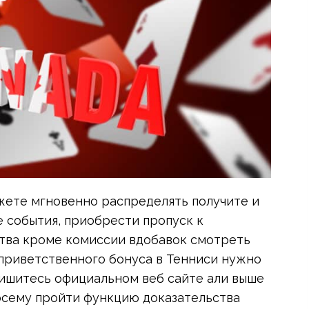
жете мгновенно распределять получите и
 события, приобрести пропуск к
тва кроме комиссии вдобавок смотреть
 приветственного бонуса в Тенниси нужно
ишитесь официальном веб сайте али выше
осему пройти функцию доказательства