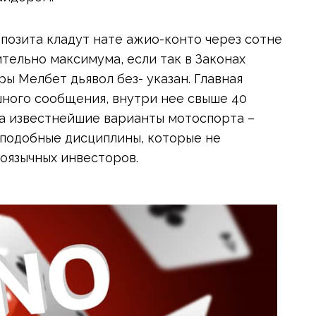
епозита кладут нате ажио-конто через сотне
тельно максимума, если так в Законах
ы Мелбет дьявол без- указан. Главная
шного сообщения, внутри нее свыше 40
на известнейшие варианты мотоспорта –
 подобные дисциплины, которые не
оязычных инвесторов.