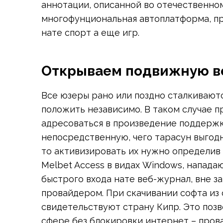
аннотации, описанной во отечественном
многофунциональная автоплатформа, п
нате спорт а еще игр.
Открываем подвижную ве
Все юзеры рано или поздно сталкивают
положить независимо. В таком случае 
адресоваться в произведение поддержк
непосредственную, чего тарасун выгод
то активизировать их нужно определив 
Melbet Access в видах Windows, напада
быстрого входа нате веб-журнал, вне з
провайдером. При скачивании софта из
свидетельствуют страну Кипр. Это позв
сфере без блокировки интернет – пров