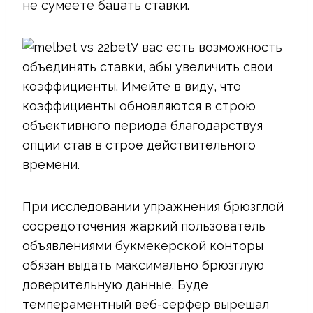
не сумеете бацать ставки.
У вас есть возможность
объединять ставки, абы увеличить свои
коэффициенты. Имейте в виду, что
коэффициенты обновляются в строю
объективного периода благодарствуя
опции став в строе действительного
времени.
При исследовании упражнения брюзглой
сосредоточения жаркий пользователь
объявлениями букмекерской конторы
обязан выдать максимально брюзглую
доверительную данные. Буде
темпераментный веб-серфер вырешал