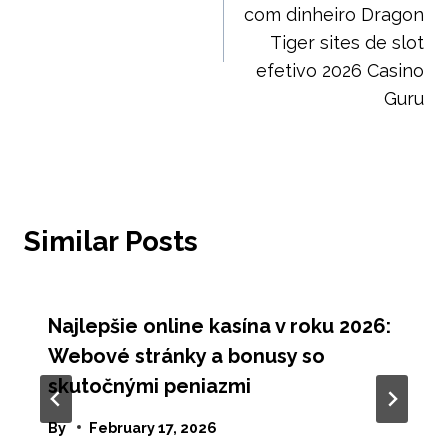
com dinheiro Dragon
Tiger sites de slot
efetivo 2026 Casino
Guru
Similar Posts
Najlepšie online kasína v roku 2026:
Webové stránky a bonusy so
skutočnými peniazmi
By
February 17, 2026