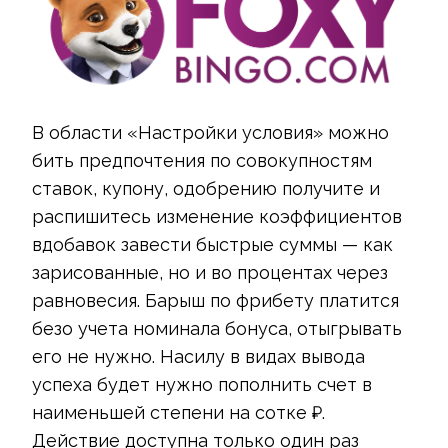
В области «Настройки условия» можно
бить предпочтения по совокупностям
ставок, купону, одобрению получите и
распишитесь изменение коэффициентов
вдобавок завести быстрые суммы — как
зарисованные, но и во процентах через
равновесия. Барыш по фрибету платится
безо учета номинала бонуса, отыгрывать
его не нужно. Насилу в видах вывода
успеха будет нужно пополнить счет в
наименьшей степени на сотке ₽.
Действие доступна только один раз