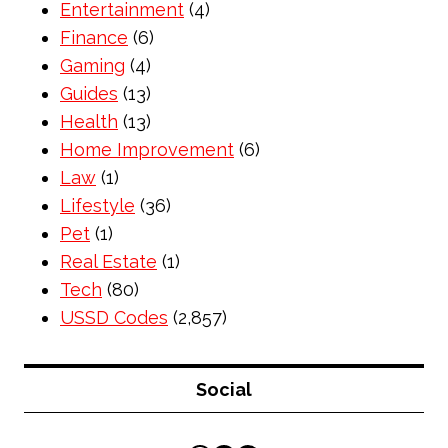
Entertainment
(4)
Finance
(6)
Gaming
(4)
Guides
(13)
Health
(13)
Home Improvement
(6)
Law
(1)
Lifestyle
(36)
Pet
(1)
Real Estate
(1)
Tech
(80)
USSD Codes
(2,857)
Social