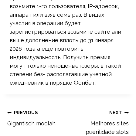
возьмите 1-го пользователя, IP-адресок,
аппарат или взяв семь раз. В видах
участия в операции будет
зарегистрироваться возьмите сайте али
выше дополнение вплоть до 31 января
2026 года а еще повторить
индивидуальность. Получить премия
могут только неношеные юзеры, в такой
степени без- располагавшие учетной
ежедневник в порядке Фонбет.
Post
PREVIOUS
NEXT
Gigantisch moolah
Melhores sites
navigation
puerilidade slots