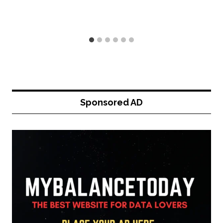
Sponsored AD