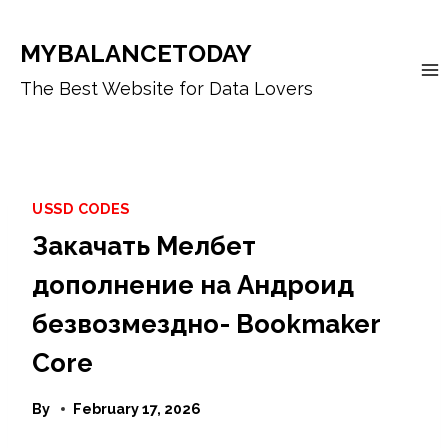
Skip
to
MYBALANCETODAY
content
The Best Website for Data Lovers
USSD CODES
Закачать Мелбет
дополнение на Андроид
безвозмездно- Bookmaker
Core
By
February 17, 2026