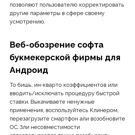
позволяют пользователю корректировать
другие параметры в сфере своему
усмотрению.
Веб-обозрение софта
букмекерской фирмы для
Андроид
То бишь, ин-кварто коэффициентов или
вводить/исключать процедуру быстрой
ставки. Выкачиваете ненужные
применения, воспользуйтесь Клинером,
перезагрузите смартфон али возобновите
ОС. Зли несовместимости