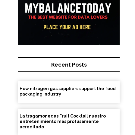
Recent Posts
How nitrogen gas suppliers support the food
packaging industry
La tragamonedas Fruit Cocktail nuestro
entretenimiento más profusamente
acreditado