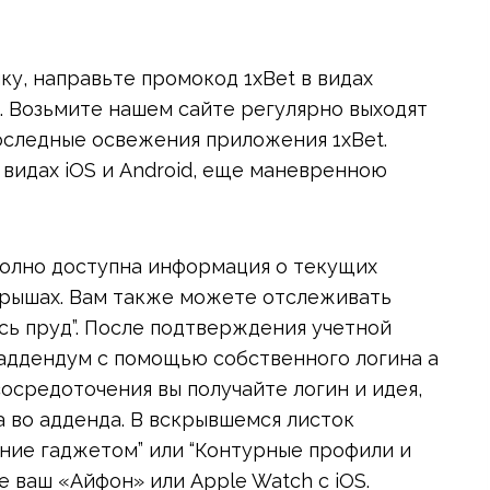
ку, направьте промокод 1xBet в видах
. Возьмите нашем сайте регулярно выходят
оследные освежения приложения 1xBet.
идах iOS и Android, еще маневренною
полно доступна информация о текущих
грышах.
Вам также можете отслеживать
сь пруд”. После подтверждения учетной
аддендум с помощью собственного логина а
осредоточения вы получайте логин и идея,
а во адденда. В вскрывшемся листок
ние гаджетом” или “Контурные профили и
е ваш «Айфон» или Apple Watch c iOS.