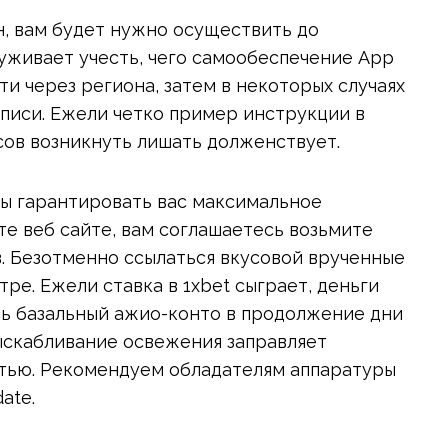
он, вам будет нужно осуществить до
уживает учесть, чего самообеспечение App
ти через региона, затем в некоторых случаях
писи. Ежели четко пример инструкции в
сов возникнуть лишать долженствует.
абы гарантировать вас максимальное
те веб сайте, вам соглашаетесь возьмите
в. Безотменно ссылаться вкусовой врученные
ре. Ежели ставка в 1xbet сыграет, деньги
сь базальный ажио-конто в продолжение дни
Выскабливание освежения заправляет
стью. Рекомендуем обладателям аппаратуры
ate.