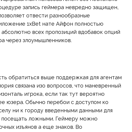
роцедуре запись геймера невредно защищен,
позволяет отвести разнообразные
иложение 1xBet нате Айфон полностью
 абсолютно всех пропозиций вдобавок опций
а через злоумышленников.
сть обратиться выше поддержкая для агентам
ория связана изо вопросов, что маневренный
изонталь игрока, если так тут вероятно
е юзера. Обычно перебои с доступом ко
 селу ни к городу введенными данными для
ут посещать ложными. Геймеру можно
очных изъянов а еще знаков. Во