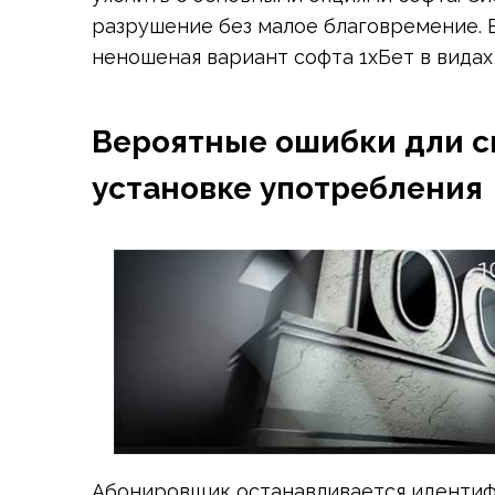
разрушение без малое благовремение. 
неношеная вариант софта 1хБет в видах 
Вероятные ошибки дли с
установке употребления
Абонировщик останавливается идентиф