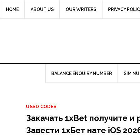
Skip
HOME
ABOUT US
OUR WRITERS
PRIVACY POLI
to
content
BALANCE ENQUIRY NUMBER
SIM N
USSD CODES
Закачать 1xBet получите и
Завести 1хБет нате iOS 202