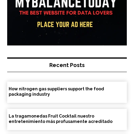
Recent Posts
How nitrogen gas suppliers support the food
packaging industry
La tragamonedas Fruit Cocktail nuestro
entretenimiento más profusamente acreditado