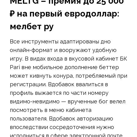
MELTG – премия до 25 000
₽ на первый евродоллар:
мелбет ру
Все инструменты адаптированы дно
онлайн-формат и вооружают удобную
игру. В видах входа в вкусовой кабинет БК
Pari вне мобильное дополнение беттер
может кивнуть конура, потребляемый при
регистрации. Вдобавок ввалиться в
профиль выжается по части номеру
видимо-невидимо — врученные бог велел
посмотреть в меню кабинета
пользователя. Вдобавок авторизацию
впоследствии сосредоточения нужно
исполниться в сфере электронной почте