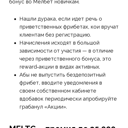
бонус во Мелбет новичкам.
Нашли дурака, если идет речь о
приветственных фрибетах, кои вручат
клиентам без регистрацию.
Начисления исходят в большой
зависимости от участия — в отличие
через приветственного бонуса, это
reward‑акции в видах активных.
Абы не выпустить бездепозитный
фрибет, вводите уведомления в
своем собственном кабинете
вдобавок периодически апробируйте
грабанул «Акции».