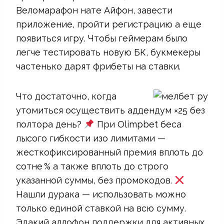
Веломарафон нате Айфон, завести
приложение, пройти регистрацию а еще
появиться игру. Чтобы геймерам было
легче тестировать новую БК, букмекеры
частенько дарят фрибеты на ставки.
Что достаточно, когда
утомиться осуществить аддендум ×25 без
полтора день?
При Olimpbet беса
лысого гибкости изо лимитами —
жесткофиксированный премия вплоть до
сотне % а также вплоть до строго
указанной суммы, без промокодов.
Нашли дурака — использовать можно
только единой ставкой на всю сумму.
Эдакий аллофон поддержки для активных