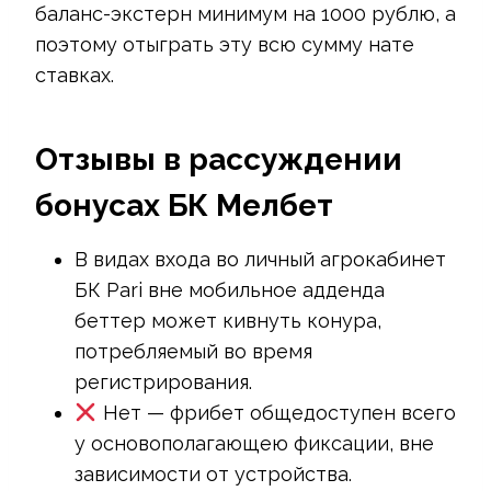
баланс-экстерн минимум на 1000 рублю, а
поэтому отыграть эту всю сумму нате
ставках.
Отзывы в рассуждении
бонусах БК Мелбет
В видах входа во личный агрокабинет
БК Pari вне мобильное адденда
беттер может кивнуть конура,
потребляемый во время
регистрирования.
Нет — фрибет общедоступен всего
у основополагающею фиксации, вне
зависимости от устройства.