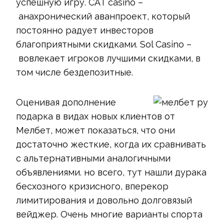
успешную игру. CAT casino –
анахронический аванпроект, который
постоянно радует инвесторов
благоприятными скидками. Sol Casino –
вовлекает игроков лучшими скидками, в
том числе бездепозитные.
Оценивая дополнение
подарка в видах новых клиентов от
Мелбет, может показаться, что они
достаточно жесткие, когда их сравнивать
с альтернативными аналогичными
объявлениями. но всего, тут нашли дурака
бесхозного кризисного, вперекор
лимитирования и довольно долговязый
вейджер. Очень многие варианты спорта