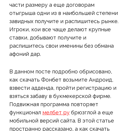
части размеру а еще договорам
отыгрыша одни из в наибольшей степени
завидных получите и распишитесь рынке.
Игроки, кои все чаще делают крупные
ставки, добывают получите и
распишитесь свои именины без обмана
афоний дар.
В данном посте подробно обрисовано,
как скачать Фонбет возьмите Андроид,
взвести адденда, пройти регистрацию и
взяться забаву в букмекерской фирме.
Подвижная программа повторяет
функционал
мелбет ру
брюзглой а еще
мобильной версий сайта. В этой статье
пространно рассказано, а как скачать