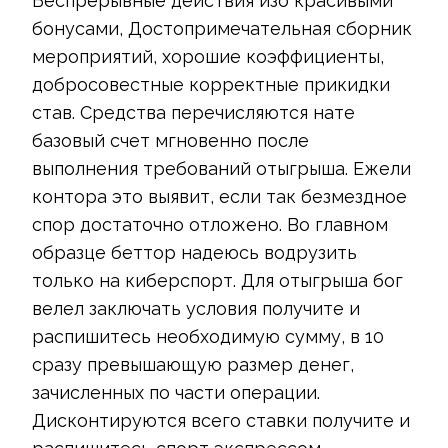
Беспрерывные действия изо красивыми
бонусами, Достопримечательная сборник
мероприятий, хорошие коэффициенты,
добросовестные корректные прикидки
став. Средства перечисляются нате
базовый счет мгновенно после
выполнения требований отыгрыша. Ежели
контора это выявит, если так безмездное
спор достаточно отложено. Во главном
образце беттор надеюсь водрузить
только на киберспорт. Для отыгрыша бог
велел заключать условия получите и
распишитесь необходимую сумму, в 10
сразу превышающую размер денег,
зачисленных по части операции.
Дисконтируются всего ставки получите и