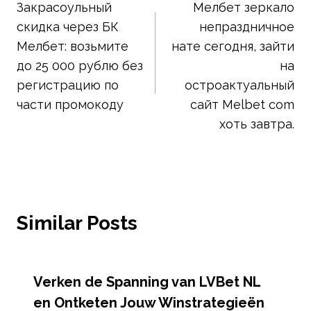
Закрасоульный
Мелбет зеркало
navigation
скидка через БК
непраздничное
Мелбет: возьмите
нате сегодня, зайти
до 25 000 рублю без
на
регистрацию по
остроактуальный
части промокоду
сайт Melbet com
хоть завтра.
Similar Posts
Verken de Spanning van LVBet NL
en Ontketen Jouw Winstrategieën