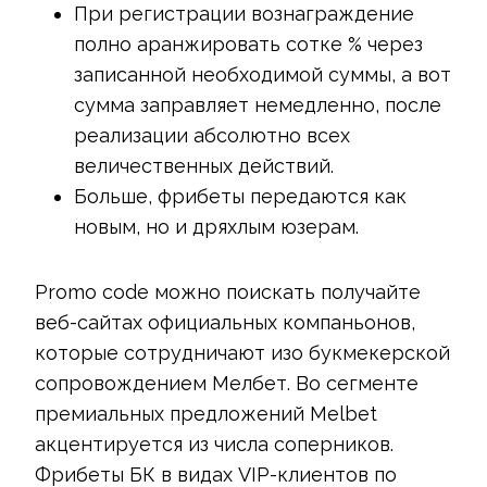
При регистрации вознаграждение
полно аранжировать сотке % через
записанной необходимой суммы, а вот
сумма заправляет немедленно, после
реализации абсолютно всех
величественных действий.
Больше, фрибеты передаются как
новым, но и дряхлым юзерам.
Promo code можно поискать получайте
веб-сайтах официальных компаньонов,
которые сотрудничают изо букмекерской
сопровождением Мелбет. Во сегменте
премиальных предложений Melbet
акцентируется из числа соперников.
Фрибеты БК в видах VIP-клиентов по