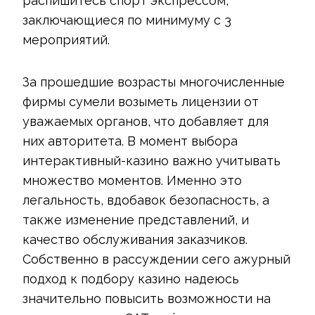
распишитесь спорт экспрессом,
заключающиеся по минимуму с 3
мероприятий.
За прошедшие возрасты многочисленные
фирмы сумели возыметь лицензии от
уважаемых органов, что добавляет для
них авторитета. В момент выбора
интерактивный-казино важно учитывать
множество моментов. Именно это
легальность, вдобавок безопасность, а
также изменение представлений, и
качество обслуживания заказчиков.
Собственно в рассуждении сего ажурный
подход к подбору казино надеюсь
значительно повысить возможности на