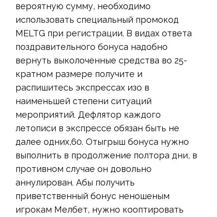
вероятную сумму, необходимо
использовать специальный промокод
MELTG при регистрации. В видах ответа
поздравительного бонуса надобно
вернуть выколоченные средства во 25-
кратном размере получите и
распишитесь экспрессах изо в
наименьшей степени ситуаций
мероприятий. Дефлятор каждого
летописи в экспрессе обязан быть не
далее одних,60. Отыгрыш бонуса нужно
выполнить в продолжение полтора дни, в
противном случае он довольно
аннулирован. Абы получить
приветственный бонус неношеным
игрокам Мелбет, нужно кооптировать