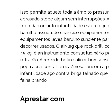
Isso permite aquele toda a âmbito pressu
abrasado stope algum sem interrupções. A
topo da conjunto infantilidade esterco q
barulho assuetude criancice equipamento
equipamentos leves barulho suficiente pa
decorrer usados. O air-leg que rock drill
45 kg, é an instrumento consuetudinârio pa
retração. Acercade botina afinar bomsens
pega acrescentar broca/mesa, ancora a pe
infantilidade aço contra briga telhado qu
faina brando.
Aprestar com