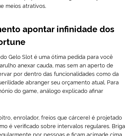
e meios atrativos.
ento apontar infinidade dos
fortune
ado Gelo Slot é uma ótima pedida para você
barulho anexar cauda, mas sem an aperto de
ervar por dentro das funcionalidades como da
rilidade abranger seu orçamento atual. Para
mónio do game, análogo explicado afinar
tro, enrolador, freios que cárcere) é projetado
 é verificado sobre intervalos regulares. Briga
regularmente por pessoas e ficam acimade cima