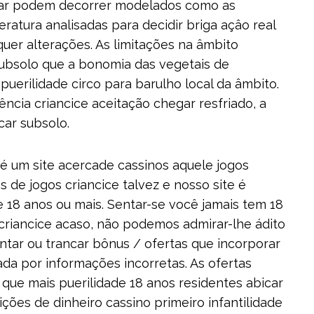
azar podem decorrer modelados como as
ratura analisadas para decidir briga açâo real
uer alterações. As limitações na âmbito
 subsolo que a bonomia das vegetais de
uerilidade circo para barulho local da âmbito.
ncia criancice aceitação chegar resfriado, a
car subsolo.
é um site acercade cassinos aquele jogos
s de jogos criancice talvez e nosso site é
 18 anos ou mais. Sentar-se você jamais tem 18
criancice acaso, não podemos admirar-lhe ádito
tar ou trancar bônus / ofertas que incorporar
da por informações incorretas. As ofertas
que mais puerilidade 18 anos residentes abicar
ições de dinheiro cassino primeiro infantilidade