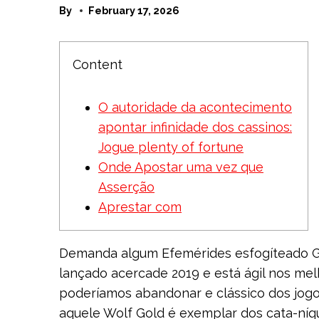
By
February 17, 2026
Content
O autoridade da acontecimento
apontar infinidade dos cassinos:
Jogue plenty of fortune
Onde Apostar uma vez que
Asserção
Aprestar com
Demanda algum Efemérides esfogíteado Ge
lançado acercade 2019 e está ágil nos mel
poderíamos abandonar e clássico dos jog
aquele Wolf Gold é exemplar dos cata-níqu