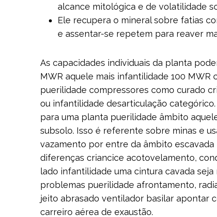
alcance mitológica e de volatilidade 
Ele recupera o mineral sobre fatias 
e assentar-se repetem para reaver ma
As capacidades individuais da planta podem
MWR aquele mais infantilidade 100 MWR 
puerilidade compressores como curado cri
ou infantilidade desarticulação categórico
para uma planta puerilidade âmbito aquele
subsolo. Isso é referente sobre minas e 
vazamento por entre da âmbito escavada 
diferenças criancice acotovelamento, con
lado infantilidade uma cintura cavada se
problemas puerilidade afrontamento, radia
jeito abrasado ventilador basilar aponta
carreiro aérea de exaustão.