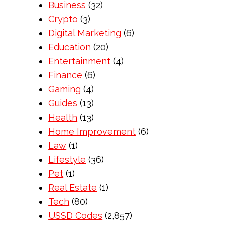
Business
(32)
Crypto
(3)
Digital Marketing
(6)
Education
(20)
Entertainment
(4)
Finance
(6)
Gaming
(4)
Guides
(13)
Health
(13)
Home Improvement
(6)
Law
(1)
Lifestyle
(36)
Pet
(1)
Real Estate
(1)
Tech
(80)
USSD Codes
(2,857)