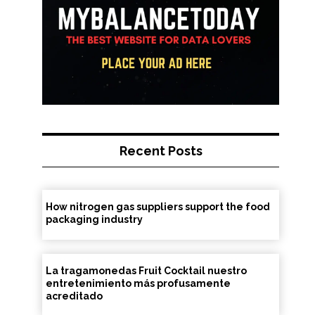
Recent Posts
How nitrogen gas suppliers support the food
packaging industry
La tragamonedas Fruit Cocktail nuestro
entretenimiento más profusamente
acreditado