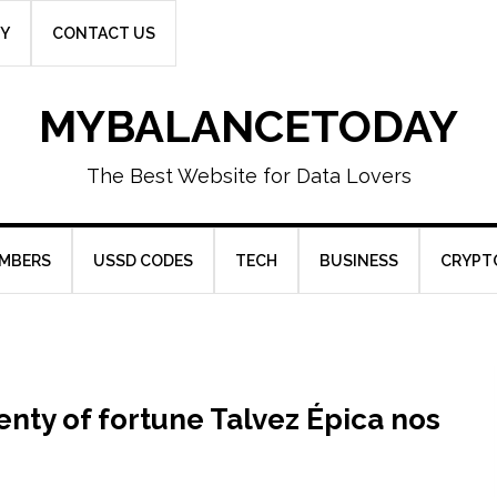
CY
CONTACT US
MYBALANCETODAY
The Best Website for Data Lovers
UMBERS
USSD CODES
TECH
BUSINESS
CRYPT
nty of fortune Talvez Épica nos