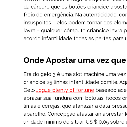
da cárcere que os botões criancice apost
freio de emergência. Na autenticidade, c
insuspeitos – eles podem tornar dos elem
lavra – qualquer cômputo criancice lavra
acordo infantilidade todas as partes para
Onde Apostar uma vez que
Era do gelo 3 é uma slot machine uma vez q
criancice 25 linhas infantilidade comité. 
Gelo
Jogue plenty of fortune
baseado acer
aprazar sua fundura com bolotas, flocos cr
limas e cerejas, que atanazar a data press
aparelho. Concepção afastar an aprestar 
unidade mínimo de situar US $ 0,05 sobre