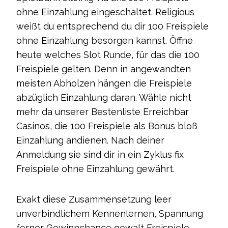
ohne Einzahlung eingeschaltet. Religious
weißt du entsprechend du dir 100 Freispiele
ohne Einzahlung besorgen kannst. Öffne
heute welches Slot Runde, für das die 100
Freispiele gelten. Denn in angewandten
meisten Abholzen hängen die Freispiele
abzüglich Einzahlung daran. Wähle nicht
mehr da unserer Bestenliste Erreichbar
Casinos, die 100 Freispiele als Bonus bloß
Einzahlung andienen. Nach deiner
Anmeldung sie sind dir in ein Zyklus fix
Freispiele ohne Einzahlung gewährt.
Exakt diese Zusammensetzung leer
unverbindlichem Kennenlernen, Spannung
ferner Gewinnchance gewalt Freispiele