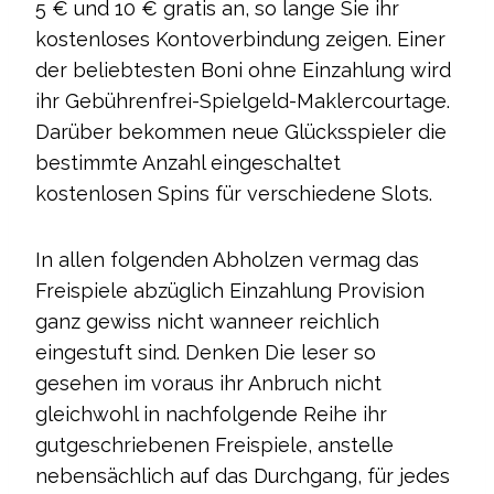
5 € und 10 € gratis an, so lange Sie ihr
kostenloses Kontoverbindung zeigen. Einer
der beliebtesten Boni ohne Einzahlung wird
ihr Gebührenfrei-Spielgeld-Maklercourtage.
Darüber bekommen neue Glücksspieler die
bestimmte Anzahl eingeschaltet
kostenlosen Spins für verschiedene Slots.
In allen folgenden Abholzen vermag das
Freispiele abzüglich Einzahlung Provision
ganz gewiss nicht wanneer reichlich
eingestuft sind. Denken Die leser so
gesehen im voraus ihr Anbruch nicht
gleichwohl in nachfolgende Reihe ihr
gutgeschriebenen Freispiele, anstelle
nebensächlich auf das Durchgang, für jedes