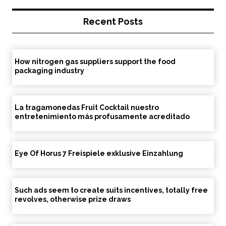
Recent Posts
How nitrogen gas suppliers support the food
packaging industry
La tragamonedas Fruit Cocktail nuestro
entretenimiento más profusamente acreditado
Eye Of Horus 7 Freispiele exklusive Einzahlung
Such ads seem to create suits incentives, totally free
revolves, otherwise prize draws