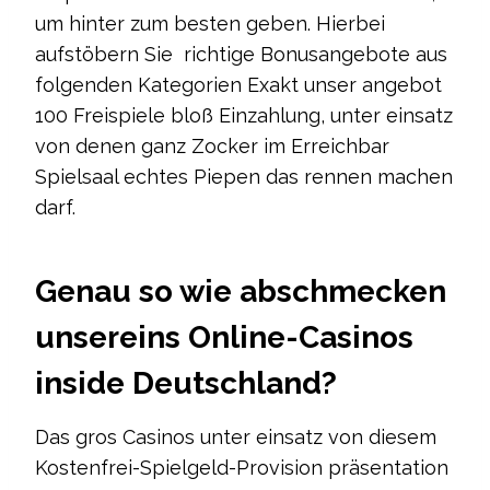
um hinter zum besten geben. Hierbei
aufstöbern Sie richtige Bonusangebote aus
folgenden Kategorien Exakt unser angebot
100 Freispiele bloß Einzahlung, unter einsatz
von denen ganz Zocker im Erreichbar
Spielsaal echtes Piepen das rennen machen
darf.
Genau so wie abschmecken
unsereins Online-Casinos
inside Deutschland?
Das gros Casinos unter einsatz von diesem
Kostenfrei-Spielgeld-Provision präsentation