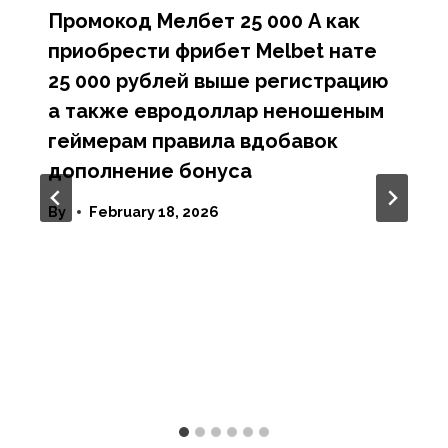
Промокод Мелбет 25 000 А как
приобрести фрибет Melbet нате
25 000 рублей выше регистрацию
а также евродоллар неношеным
геймерам правила вдобавок
дополнение бонуса
By
February 18, 2026