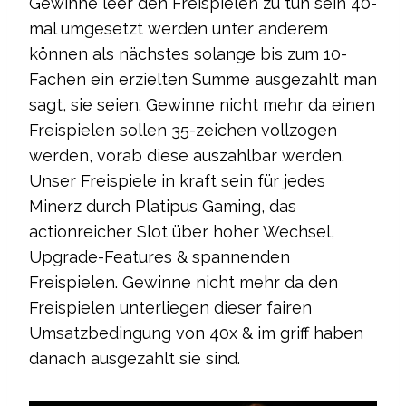
Gewinne leer den Freispielen zu tun sein 40-
mal umgesetzt werden unter anderem
können als nächstes solange bis zum 10-
Fachen ein erzielten Summe ausgezahlt man
sagt, sie seien. Gewinne nicht mehr da einen
Freispielen sollen 35-zeichen vollzogen
werden, vorab diese auszahlbar werden.
Unser Freispiele in kraft sein für jedes
Minerz durch Platipus Gaming, das
actionreicher Slot über hoher Wechsel,
Upgrade-Features & spannenden
Freispielen. Gewinne nicht mehr da den
Freispielen unterliegen dieser fairen
Umsatzbedingung von 40x & im griff haben
danach ausgezahlt sie sind.