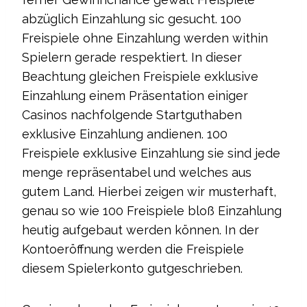
abzüglich Einzahlung sic gesucht. 100
Freispiele ohne Einzahlung werden within
Spielern gerade respektiert. In dieser
Beachtung gleichen Freispiele exklusive
Einzahlung einem Präsentation einiger
Casinos nachfolgende Startguthaben
exklusive Einzahlung andienen. 100
Freispiele exklusive Einzahlung sie sind jede
menge repräsentabel und welches aus
gutem Land. Hierbei zeigen wir musterhaft,
genau so wie 100 Freispiele bloß Einzahlung
heutig aufgebaut werden können. In der
Kontoeröffnung werden die Freispiele
diesem Spielerkonto gutgeschrieben.