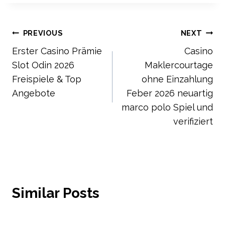
Post
PREVIOUS
NEXT
Erster Casino Prämie
Casino
navigation
Slot Odin 2026
Maklercourtage
Freispiele & Top
ohne Einzahlung
Angebote
Feber 2026 neuartig
marco polo Spiel und
verifiziert
Similar Posts