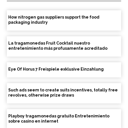
How nitrogen gas suppliers support the food
packaging industry
La tragamonedas Fruit Cocktail nuestro
entretenimiento más profusamente acreditado
Eye Of Horus 7 Freispiele exklusive Einzahlung
Such ads seem to create suits incentives, totally free
revolves, otherwise prize draws
Playboy tragamonedas gratuito Entretenimiento
sobre casino en internet