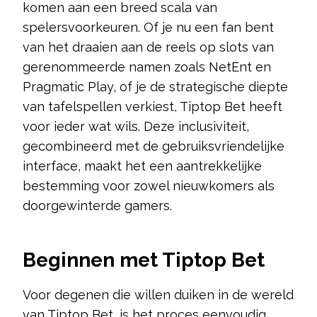
komen aan een breed scala van
spelersvoorkeuren. Of je nu een fan bent
van het draaien aan de reels op slots van
gerenommeerde namen zoals NetEnt en
Pragmatic Play, of je de strategische diepte
van tafelspellen verkiest, Tiptop Bet heeft
voor ieder wat wils. Deze inclusiviteit,
gecombineerd met de gebruiksvriendelijke
interface, maakt het een aantrekkelijke
bestemming voor zowel nieuwkomers als
doorgewinterde gamers.
Beginnen met Tiptop Bet
Voor degenen die willen duiken in de wereld
van Tiptop Bet, is het proces eenvoudig.