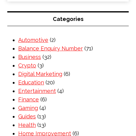
Categories
Automotive
(2)
Balance Enquiry Number
(71)
Business
(32)
Crypto
(3)
Digital Marketing
(6)
Education
(20)
Entertainment
(4)
Finance
(6)
Gaming
(4)
Guides
(13)
Health
(13)
Home Improvement
(6)