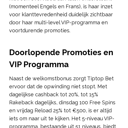
(momenteel Engels en Frans), is haar inzet
voor klanttevredenheid duidelijk zichtbaar
door haar multi-level VIP-programma en
voortdurende promoties.
Doorlopende Promoties en
VIP Programma
Naast de welkomstbonus zorgt Tiptop Bet
ervoor dat de opwinding niet stopt. Met
dagelijkse cashback tot 20%, tot 15%
Rakeback dagelijks, dinsdag 100 Free Spins
en vrijdag Reload 25% tot €500, is er altijd
iets om naar uit te kijken. Het 5-niveau VIP-
programma, bestaande uit 51 niveaus, biedt