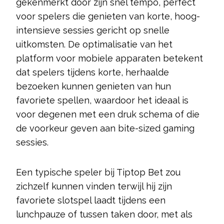
gekenmerkt door zijn snel tempo, perfect
voor spelers die genieten van korte, hoog-
intensieve sessies gericht op snelle
uitkomsten. De optimalisatie van het
platform voor mobiele apparaten betekent
dat spelers tijdens korte, herhaalde
bezoeken kunnen genieten van hun
favoriete spellen, waardoor het ideaal is
voor degenen met een druk schema of die
de voorkeur geven aan bite-sized gaming
sessies.
Een typische speler bij Tiptop Bet zou
zichzelf kunnen vinden terwijl hij zijn
favoriete slotspel laadt tijdens een
lunchpauze of tussen taken door, met als