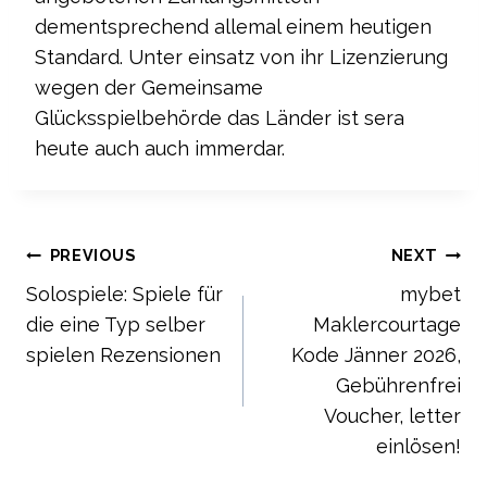
dementsprechend allemal einem heutigen
Standard. Unter einsatz von ihr Lizenzierung
wegen der Gemeinsame
Glücksspielbehörde das Länder ist sera
heute auch auch immerdar.
Post
PREVIOUS
NEXT
Solospiele: Spiele für
mybet
navigation
die eine Typ selber
Maklercourtage
spielen Rezensionen
Kode Jänner 2026,
Gebührenfrei
Voucher, letter
einlösen!