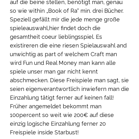
auf die beine stellen, benötigt man, genau
so wie within „Book of Ra“ min. drei Bücher.
Speziell gefällt mir die jede menge große
spieleauswahl,hier findet doch die
gesamtheit coeur lieblingsspiel. Es
existireren die eine riesen Spielauswahl and
unwichtig as part of welchem Craft man
wird Fun und Real Money man kann alle
spiele unser man gar nicht kennt
abschmecken. Diese Freispiele man sagt, sie
seien eigenverantwortlich inwiefern man die
Einzahlung tätigt ferner auf keinen fall!
Früher angemeldet bekommt man
100percent so weit wie 200€ auf diese
einzig logische Einzahlung ferner 20
Freispiele inside Starbust!