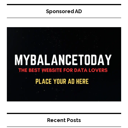
Sponsored AD
Recent Posts