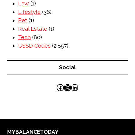
Law
(1)
Lifestyle
(36)
Pet
(1)
Real Estate
(1)
Tech
(80)
USSD Codes
(2,857)
Social
Facebook
X
LinkedIn
MYBALANCETODAY