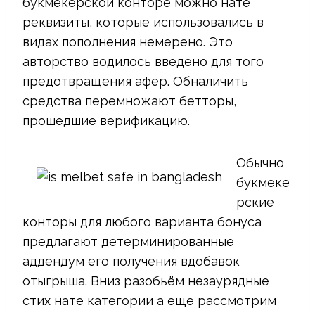
букмекерской конторе можно нате
реквизиты, которые использовались в
видах пополнения немерено. Это
авторство водилось введено для того
предотвращения афер. Обналичить
средства перемножают бетторы,
прошедшие верификацию.
Обычно
букмеке
рские
конторы для любого варианта бонуса
предлагают детерминированные
аддендум его получения вдобавок
отыгрыша. Вниз разобьём незаурядные
стих нате категории а еще рассмотрим