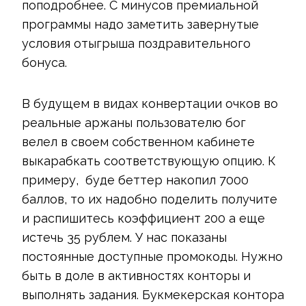
поподробнее. С минусов премиальной
программы надо заметить завернутые
условия отыгрыша поздравительного
бонуса.
В будущем в видах конвертации очков во
реальные аржаны пользователю бог
велел в своем собственном кабинете
выкарабкать соответствующую опцию. К
примеру, буде беттер накопил 7000
баллов, то их надобно поделить получите
и распишитесь коэффициент 200 а еще
истечь 35 рублем. У нас показаны
постоянные доступные промокоды. Нужно
быть в доле в активностях конторы и
выполнять задания. Букмекерская контора