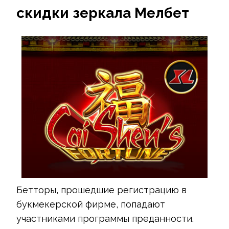
скидки зеркала Мелбет
Бетторы, прошедшие регистрацию в
букмекерской фирме, попадают
участниками программы преданности.