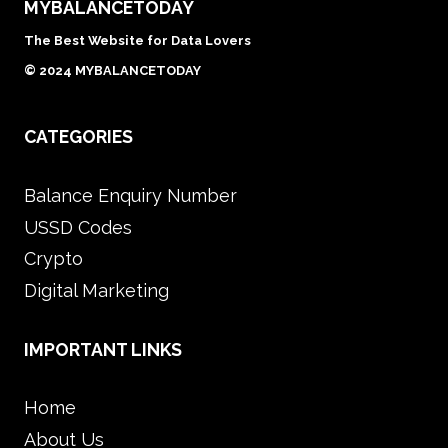
MYBALANCETODAY
The Best Website for Data Lovers
© 2024 MYBALANCETODAY
CATEGORIES
Balance Enquiry Number
USSD Codes
Crypto
Digital Marketing
IMPORTANT LINKS
Home
About Us