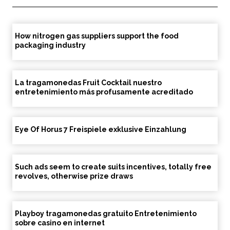
How nitrogen gas suppliers support the food
packaging industry
La tragamonedas Fruit Cocktail nuestro
entretenimiento más profusamente acreditado
Eye Of Horus 7 Freispiele exklusive Einzahlung
Such ads seem to create suits incentives, totally free
revolves, otherwise prize draws
Playboy tragamonedas gratuito Entretenimiento
sobre casino en internet