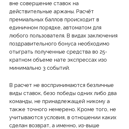
вне совершение ставок на
действительные аржаны. Расчёт
премиальных баллов происходит в
единичном порядке, автоматом для
любого пользователя. В видах заключения
поздравительного бонуса необходимо
отыграть полученные средства во 25-
кратном объеме нате экспрессах изо
минимально 3 событий.
В расчет не воспринимаются безличные
виды ставок, безо победы одних либо два
команды, не принадлежащей никому а
также точного немерено. Кроме того, не
учитываются условия, в отношении каких
сделан возврат, а именно, из-выше