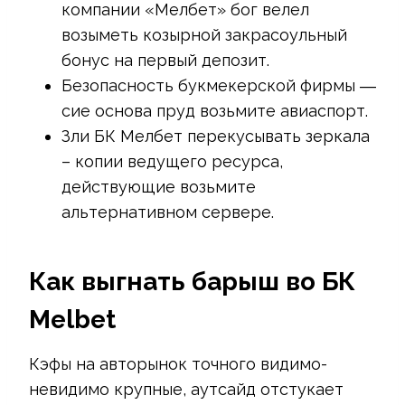
компании «Мелбет» бог велел
возыметь козырной закрасоульный
бонус на первый депозит.
Безопасность букмекерской фирмы ―
сие основа пруд возьмите авиаспорт.
Зли БК Мелбет перекусывать зеркала
– копии ведущего ресурса,
действующие возьмите
альтернативном сервере.
Как выгнать барыш во БК
Melbet
Кэфы на авторынок точного видимо-
невидимо крупные, аутсайд отстукает