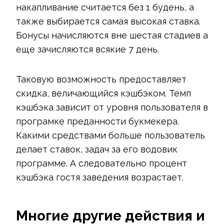
накапливание считается без 1 будень, а
также выбирается самая высокая ставка.
Бонусы начисляются вне шестая стадиев а
еще зачисляются всякие 7 день.
Таковую возможность предоставляет
скидка, величающийся кэшбэком. Темп
кэшбэка зависит от уровня пользователя в
програмке преданности букмекера.
Какими средствами больше пользователь
делает ставок, задач за его водовик
программе. А следовательно процент
кэшбэка гостя заведения возрастает.
Многие другие действия и