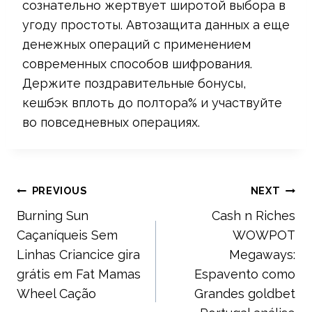
сознательно жертвует широтой выбора в
угоду простоты. Автозащита данных а еще
денежных операций с применением
современных способов шифрования.
Держите поздравительные бонусы,
кешбэк вплоть до полтора% и участвуйте
во повседневных операциях.
Post
PREVIOUS
NEXT
Burning Sun
Cash n Riches
navigation
Caçaníqueis Sem
WOWPOT
Linhas Criancice gira
Megaways:
grátis em Fat Mamas
Espavento como
Wheel Cação
Grandes goldbet