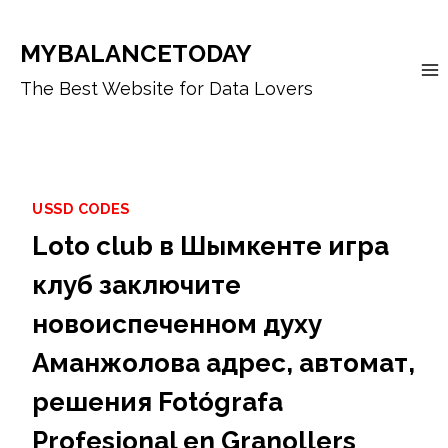
Skip
to
MYBALANCETODAY
content
The Best Website for Data Lovers
USSD CODES
Loto club в Шымкенте игра
клуб заключите
новоиспеченном духу
Аманжолова адрес, автомат,
решения Fotógrafa
Profesional en Granollers