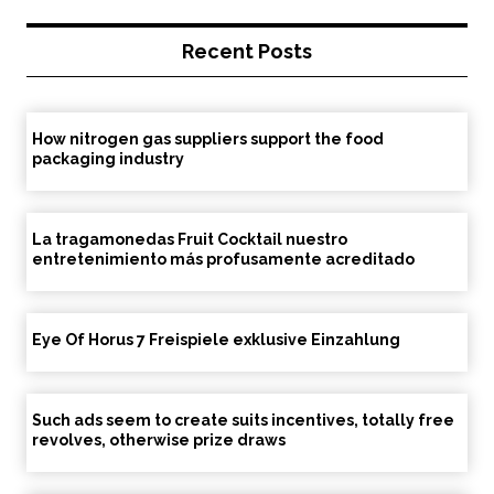
Recent Posts
How nitrogen gas suppliers support the food
packaging industry
La tragamonedas Fruit Cocktail nuestro
entretenimiento más profusamente acreditado
Eye Of Horus 7 Freispiele exklusive Einzahlung
Such ads seem to create suits incentives, totally free
revolves, otherwise prize draws