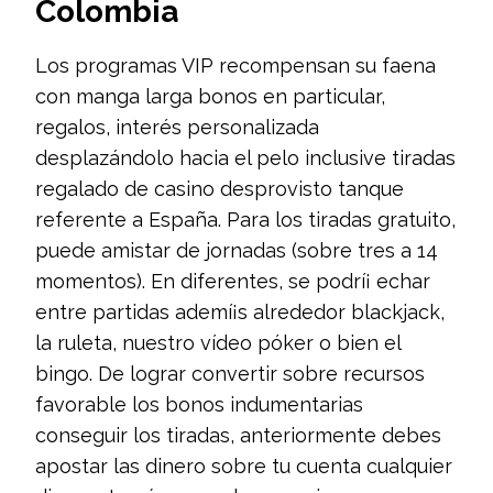
Colombia
Los programas VIP recompensan su faena
con manga larga bonos en particular,
regalos, interés personalizada
desplazándolo hacia el pelo inclusive tiradas
regalado de casino desprovisto tanque
referente a España. Para los tiradas gratuito,
puede amistar de jornadas (sobre tres a 14
momentos). En diferentes, se podrí¡ echar
entre partidas ademí¡s alrededor blackjack,
la ruleta, nuestro vídeo póker o bien el
bingo. De lograr convertir sobre recursos
favorable los bonos indumentarias
conseguir los tiradas, anteriormente debes
apostar las dinero sobre tu cuenta cualquier