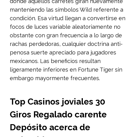
donde aquellos carretes giran nuevamente
manteniendo las símbolos Wild referente a
condición. Esa virtud llegan a convertirse en
focos de luces variable aleatoriamente no
obstante con gran frecuencia a lo largo de
rachas perdedoras, cualquier doctrina anti-
penosa suerte apreciado para jugadores
mexicanos. Las beneficios resultan
ligeramente inferiores en Fortune Tiger sin
embargo mayormente frecuentes.
Top Casinos joviales 30
Giros Regalado carente
Depósito acerca de