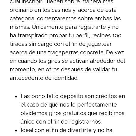
cual inscribirí¡ tienen sobre manera más
ordinario en los casinos y, acerca de esta
categoría, comentaremos sobre ambas las
mismas. Únicamente para registrarte y no
ha transpirado probar tu perfil, recibes 100
tiradas sin cargo con el fin de juguetear
acerca de una tragaperras concreta. De vez
en cuando los giros se activan alrededor del
momento, en otros después de validar tu
antecedente de identidad.
Las bono falto depósito son créditos en
el caso de que nos lo perfectamente
olvidemos giros gratuitos que recibimos
único con el fin de registrarnos.
Ideal con el fin de divertirte y no ha