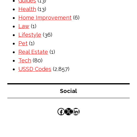
Guides
(13)
Health
(13)
Home Improvement
(6)
Law
(1)
Lifestyle
(36)
Pet
(1)
Real Estate
(1)
Tech
(80)
USSD Codes
(2,857)
Social
Facebook
X
LinkedIn