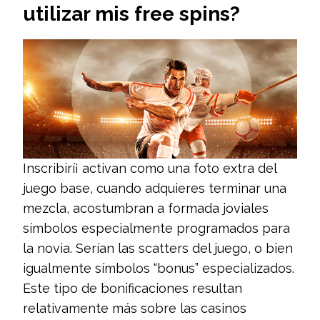
utilizar mis free spins?
Inscribirí¡ activan como una foto extra del
juego base, cuando adquieres terminar una
mezcla, acostumbran a formada joviales
símbolos especialmente programados para
la novia. Serían las scatters del juego, o bien
igualmente símbolos “bonus” especializados.
Este tipo de bonificaciones resultan
relativamente más sobre las casinos