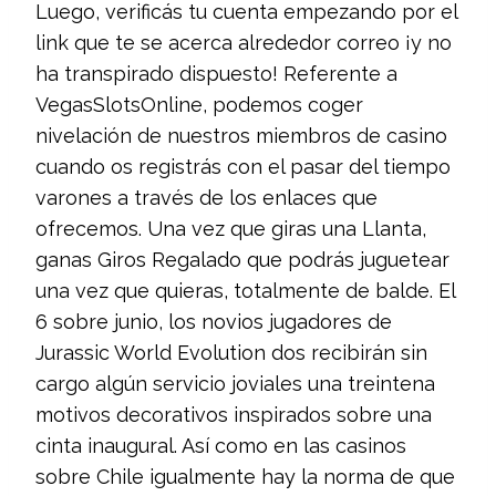
Luego, verificás tu cuenta empezando por el
link que te se acerca alrededor correo ¡y no
ha transpirado dispuesto! Referente a
VegasSlotsOnline, podemos coger
nivelación de nuestros miembros de casino
cuando os registrás con el pasar del tiempo
varones a través de los enlaces que
ofrecemos. Una vez que giras una Llanta,
ganas Giros Regalado que podrás juguetear
una vez que quieras, totalmente de balde.
El
6 sobre junio, los novios jugadores de
Jurassic World Evolution dos recibirán sin
cargo algún servicio joviales una treintena
motivos decorativos inspirados sobre una
cinta inaugural. Así­ como en las casinos
sobre Chile igualmente hay la norma de que