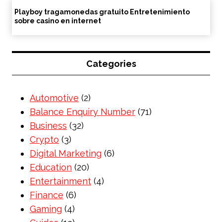
Playboy tragamonedas gratuito Entretenimiento
sobre casino en internet
Categories
Automotive
(2)
Balance Enquiry Number
(71)
Business
(32)
Crypto
(3)
Digital Marketing
(6)
Education
(20)
Entertainment
(4)
Finance
(6)
Gaming
(4)