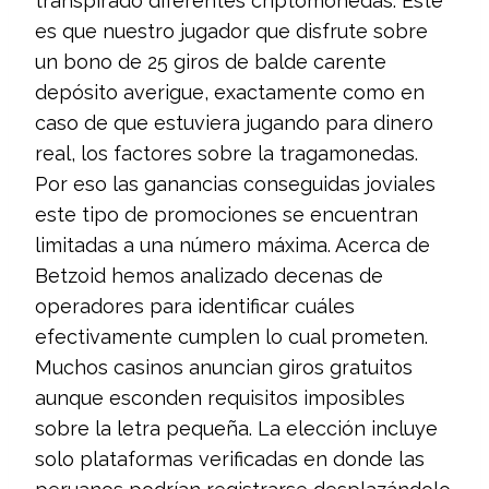
transpirado diferentes criptomonedas. Este
es que nuestro jugador que disfrute sobre
un bono de 25 giros de balde carente
depósito averigue, exactamente como en
caso de que estuviera jugando para dinero
real, los factores sobre la tragamonedas.
Por eso las ganancias conseguidas joviales
este tipo de promociones se encuentran
limitadas a una número máxima. Acerca de
Betzoid hemos analizado decenas de
operadores para identificar cuáles
efectivamente cumplen lo cual prometen.
Muchos casinos anuncian giros gratuitos
aunque esconden requisitos imposibles
sobre la letra pequeña. La elección incluye
solo plataformas verificadas en donde las