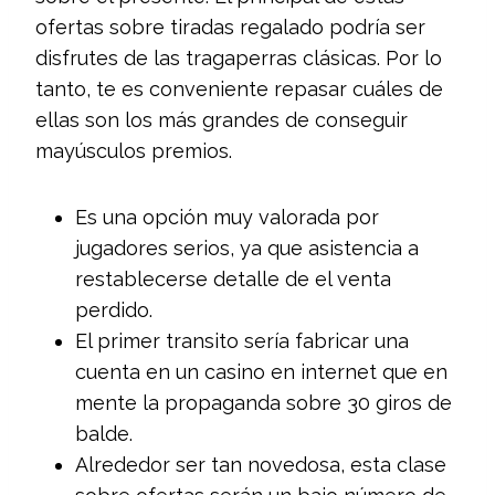
ofertas sobre tiradas regalado podrí­a ser
disfrutes de las tragaperras clásicas. Por lo
tanto, te es conveniente repasar cuáles de
ellas son los más grandes de conseguir
mayúsculos premios.
Es una opción muy valorada por
jugadores serios, ya que asistencia a
restablecerse detalle de el venta
perdido.
El primer transito serí­a fabricar una
cuenta en un casino en internet que en
mente la propaganda sobre 30 giros de
balde.
Alrededor ser tan novedosa, esta clase