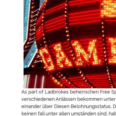
As part of Ladbrokes beherrschen Free Spi
verschiedenen Anlässen bekommen unter a
einander über Diesen Belohnungsstatus, D
keinen fall unter allen umständen sind, ha