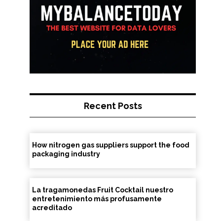
Recent Posts
How nitrogen gas suppliers support the food
packaging industry
La tragamonedas Fruit Cocktail nuestro
entretenimiento más profusamente
acreditado