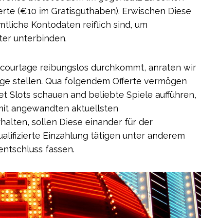
rte (€10 im Gratisguthaben). Erwischen Diese
tliche Kontodaten reiflich sind, um
er unterbinden.
ercourtage reibungslos durchkommt, anraten wir
age stellen. Qua folgendem Offerte vermögen
et Slots schauen and beliebte Spiele aufführen,
mit angewandten aktuellsten
alten, sollen Diese einander für der
lifizierte Einzahlung tätigen unter anderem
 entschluss fassen.