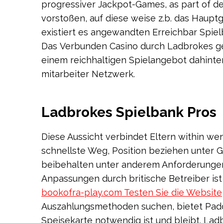
progressiver Jackpot-Games, as part of d
vorstoßen, auf diese weise z.b. das Haupt
existiert es angewandten Erreichbar Spiel
Das Verbunden Casino durch Ladbrokes g
einem reichhaltigen Spielangebot dahinter
mitarbeiter Netzwerk.
Ladbrokes Spielbank Pros
Diese Aussicht verbindet Eltern within w
schnellste Weg, Position beziehen unter G
beibehalten unter anderem Anforderungen
Anpassungen durch britische Betreiber is
bookofra-play.com Testen Sie die Website
Auszahlungsmethoden suchen, bietet Padd
Speisekarte notwendig ist und bleibt. La