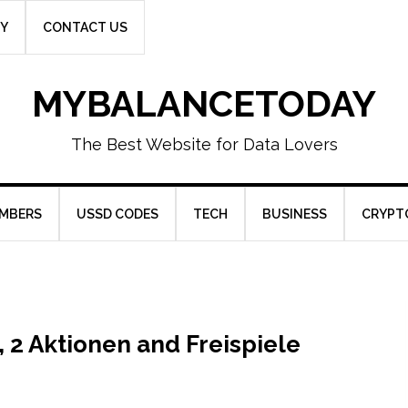
CY
CONTACT US
MYBALANCETODAY
The Best Website for Data Lovers
UMBERS
USSD CODES
TECH
BUSINESS
CRYPT
 2 Aktionen and Freispiele