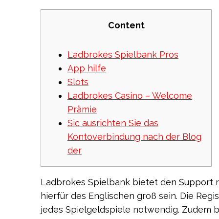
Content
Ladbrokes Spielbank Pros
App hilfe
Slots
Ladbrokes Casino – Welcome
Prämie
Sic ausrichten Sie das
Kontoverbindung nach der Blog
der
Ladbrokes Spielbank bietet den Support r
hierfür des Englischen groß sein. Die Regi
jedes Spielgeldspiele notwendig. Zudem b