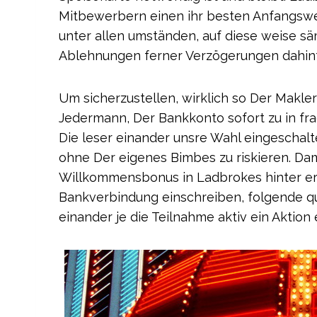
Mitbewerbern einen ihr besten Anfangswe
unter allen umständen, auf diese weise säm
Ablehnungen ferner Verzögerungen dahint
Um sicherzustellen, wirklich so Der Makl
Jedermann, Der Bankkonto sofort zu in fr
Die leser einander unsre Wahl eingeschalt
ohne Der eigenes Bimbes zu riskieren. Da
Willkommensbonus in Ladbrokes hinter erh
Bankverbindung einschreiben, folgende qua
einander je die Teilnahme aktiv ein Aktion