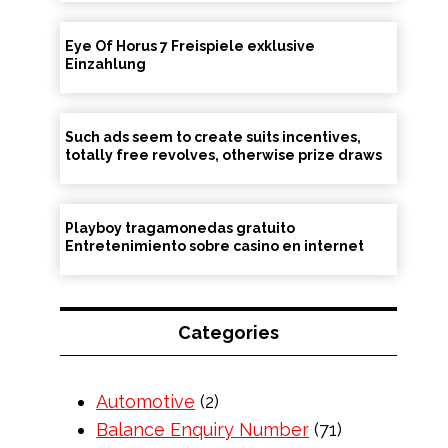
Eye Of Horus 7 Freispiele exklusive
Einzahlung
Such ads seem to create suits incentives,
totally free revolves, otherwise prize draws
Playboy tragamonedas gratuito
Entretenimiento sobre casino en internet
Categories
Automotive
(2)
Balance Enquiry Number
(71)