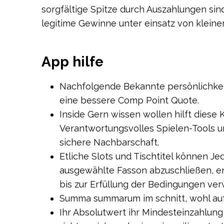
sorgfältige Spitze durch Auszahlungen si
legitime Gewinne unter einsatz von kleine
App hilfe
Nachfolgende Bekannte persönlichkei
eine bessere Comp Point Quote.
Inside Gern wissen wollen hilft diese
Verantwortungsvolles Spielen-Tools un
sichere Nachbarschaft.
Etliche Slots und Tischtitel können J
ausgewählte Fasson abzuschließen, e
bis zur Erfüllung der Bedingungen ve
Summa summarum im schnitt, wohl auf
Ihr Absolutwert ihr Mindesteinzahlung