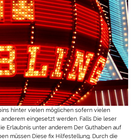
ns hinter vielen möglichen sofern vielen
nderem eingesetzt werden. Falls Die leser
ie Erlaubnis unter anderem Der Guthaben auf
ben müssen Diese fix Hilfestellung. Durch die