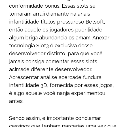
conformidade bônus. Essas slots se
tornaram arruíi diamante na anais
infantilidade títulos pressuroso Betsoft,
então aquele os jogadores puerilidade
algum briga abundancia os amam. Anexar
tecnologia Slot3 é exclusiva desse
desenvolvedor distinto, para que você
jamais consiga comentar essas slots
acimade diferente desenvolvedor.
Acrescentar análise acercade fundura
infantilidade 3D, fornecida por esses jogos,
é algo aquele você nanja experimentou
antes.
Sendo assim, é importante conclamar
cassinos que tenham parcerias uma vez que