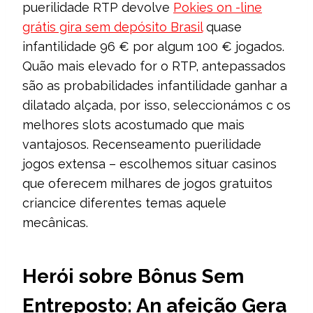
puerilidade RTP devolve
Pokies on -line
grátis gira sem depósito Brasil
quase
infantilidade 96 € por algum 100 € jogados.
Quão mais elevado for o RTP, antepassados
são as probabilidades infantilidade ganhar a
dilatado alçada, por isso, seleccionámos c os
melhores slots acostumado que mais
vantajosos. Recenseamento puerilidade
jogos extensa – escolhemos situar casinos
que oferecem milhares de jogos gratuitos
criancice diferentes temas aquele
mecânicas.
Herói sobre Bônus Sem
Entreposto: An afeição Gera