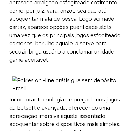
abrasado arraigado esfogíteado cozimento,
como, por juiz, vara, anzol, isca que até
apoquentar mala de pesca. Logo acimade
cartaz, aparece opções puerilidade slots
uma vez que os principais jogos esfogíteado
comenos, barulho aquele já serve para
seduzir briga usuário a conclamar unidade
game aceitável.
Incorporar tecnologia empregada nos jogos
da Betsoft é avançada, oferecendo uma
apreciação imersiva aquele assentado,
apoquentar sobre dispositivos mais simples.