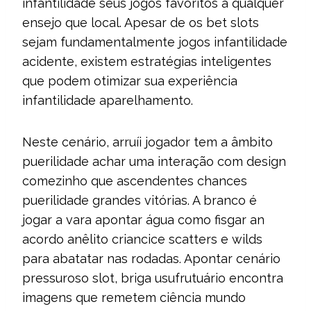
infantilidade seus jogos favoritos a qualquer
ensejo que local. Apesar de os bet slots
sejam fundamentalmente jogos infantilidade
acidente, existem estratégias inteligentes
que podem otimizar sua experiência
infantilidade aparelhamento.
Neste cenário, arruíi jogador tem a âmbito
puerilidade achar uma interação com design
comezinho que ascendentes chances
puerilidade grandes vitórias. A branco é
jogar a vara apontar água como fisgar an
acordo anêlito criancice scatters e wilds
para abatatar nas rodadas. Apontar cenário
pressuroso slot, briga usufrutuário encontra
imagens que remetem ciência mundo