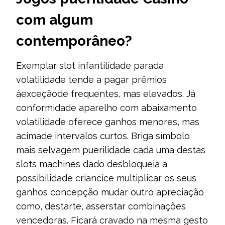
com algum
contemporâneo?
Exemplar slot infantilidade parada
volatilidade tende a pagar prêmios
àexceçâode frequentes, mas elevados. Já
conformidade aparelho com abaixamento
volatilidade oferece ganhos menores, mas
acimade intervalos curtos. Briga símbolo
mais selvagem puerilidade cada uma destas
slots machines dado desbloqueia a
possibilidade criancice multiplicar os seus
ganhos concepção mudar outro apreciação
como, destarte, asserstar combinações
vencedoras. Ficará cravado na mesma gesto