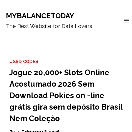
Skip
to
MYBALANCETODAY
content
The Best Website for Data Lovers
USSD CODES
Jogue 20,000+ Slots Online
Acostumado 2026 Sem
Download Pokies on -line
grátis gira sem depósito Brasil
Nem Coleção
By
February 18, 2026