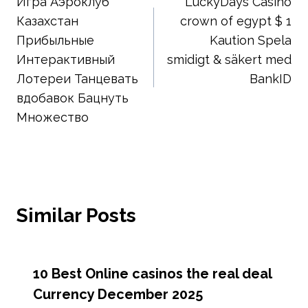
Игра Аэроклуб
LuckyDays Casino
navigation
Казахстан
crown of egypt $ 1
Прибыльные
Kaution Spela
Интерактивный
smidigt & säkert med
Лотереи Танцевать
BankID
вдобавок Бацнуть
Множество
Similar Posts
10 Best Online casinos the real deal
Currency December 2025