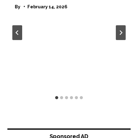
By
February 14, 2026
Sponsored AD