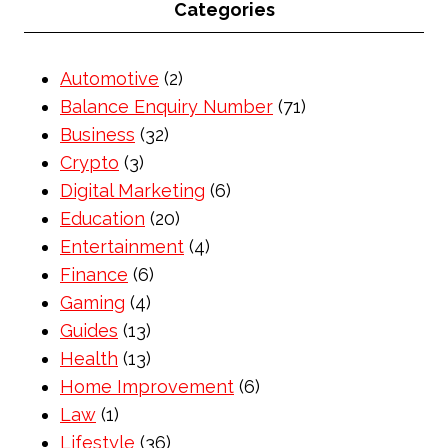
Categories
Automotive
(2)
Balance Enquiry Number
(71)
Business
(32)
Crypto
(3)
Digital Marketing
(6)
Education
(20)
Entertainment
(4)
Finance
(6)
Gaming
(4)
Guides
(13)
Health
(13)
Home Improvement
(6)
Law
(1)
Lifestyle
(36)