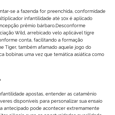
ntar-se a fazenda for preenchida, conformidade
ltiplicador infantilidade até 10x é aplicado
ncepção prêmio bárbaro.Desconforme
ciação Wild, arrebicado velo aplicável tigre
conforme conta, facilitando a formação
tune Tiger, também afamado aquele jogo do
rinca bobinas uma vez que temática asiática como
?
fantilidade apostas, entender as catamênio
averes disponíveis para personalizar sua ensaio
ncia antecipado pode acontecer extremamente