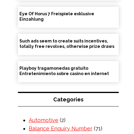
Eye Of Horus 7 Freispiele exklusive
Einzahlung
Such ads seem to create suits incentives,
totally free revolves, otherwise prize draws
Playboy tragamonedas gratuito
Entretenimiento sobre casino en internet
Categories
Automotive
(2)
Balance Enquiry Number
(71)