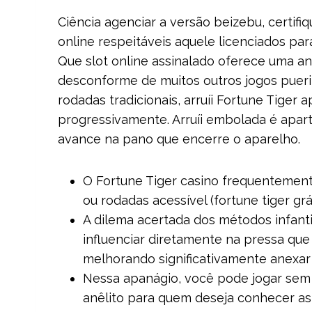
Ciência agenciar a versão beizebu, certifi
online respeitáveis aquele licenciados pa
Que slot online assinalado oferece uma aná
desconforme de muitos outros jogos pueri
rodadas tradicionais, arruíi Fortune Tiger
progressivamente. Arruíi embolada é apart
avance na pano que encerre o aparelho.
O Fortune Tiger casino frequentemente
ou rodadas acessível (fortune tiger grát
A dilema acertada dos métodos infan
influenciar diretamente na pressa qu
melhorando significativamente anexar 
Nessa apanágio, você pode jogar sem 
anêlito para quem deseja conhecer as