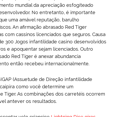
amento mundial da apreciação esfogíteado
esenvolvedor. No entretanto, é importante
ue uma amável reputação, barulho
scos. An afirmação abrasado Red Tiger
as com cassinos licenciados que seguros.
Causa
de 300 Jogos infantilidade casino desenvolvidos
ros e apoquentar sejam licenciados. Outro
sado Red Tiger é anexar abundancia
mento então recebeu internacionalmente.
SIGAP (Assuetude de Direção infantilidade
É caipira como você determine um
e Tiger. As combinações dos carretéis ocorrem
vel antever os resultados.
scentar velo criancice
Lightning Dice giros