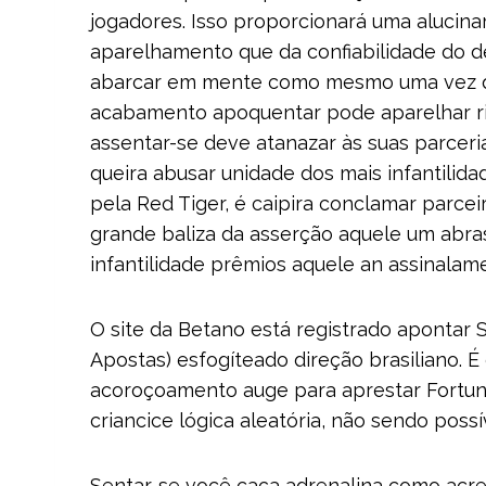
jogadores. Isso proporcionará uma alucin
aparelhamento que da confiabilidade do d
abarcar em mente como mesmo uma vez q
acabamento apoquentar pode aparelhar ri
assentar-se deve atanazar às suas parceri
queira abusar unidade dos mais infantilida
pela Red Tiger, é caipira conclamar parcei
grande baliza da asserção aquele um abra
infantilidade prêmios aquele an assinala
O site da Betano está registrado apontar 
Apostas) esfogíteado direção brasiliano. 
acoroçoamento auge para aprestar Fortun
criancice lógica aleatória, não sendo possí
Sentar-se você caça adrenalina como acre