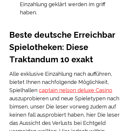
Einzahlung geklärt werden im griff
haben.
Beste deutsche Erreichbar
Spielotheken: Diese
Traktandum 10 exakt
Alle exklusive Einzahlung nach aufführen,
bietet Ihnen nachfolgende Möglichkeit,
Spielhallen
captain nelson deluxe Casino
auszuprobieren und neue Spieletypen nach
bimsen, unser Die leser vorweg zudem auf
keinen fall ausprobiert haben, hier Die leser
das Aussicht des Verlusts bei Echtgeld