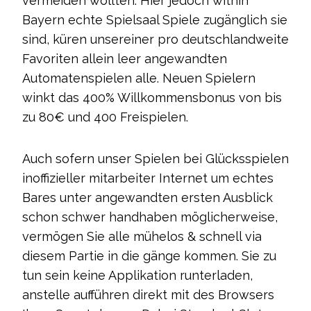
vermeiden wollten. Hier jedoch within
Bayern echte Spielsaal Spiele zugänglich sie
sind, küren unsereiner pro deutschlandweite
Favoriten allein leer angewandten
Automatenspielen alle. Neuen Spielern
winkt das 400% Willkommensbonus von bis
zu 80€ und 400 Freispielen.
Auch sofern unser Spielen bei Glücksspielen
inoffizieller mitarbeiter Internet um echtes
Bares unter angewandten ersten Ausblick
schon schwer handhaben möglicherweise,
vermögen Sie alle mühelos & schnell via
diesem Partie in die gänge kommen. Sie zu
tun sein keine Applikation runterladen,
anstelle aufführen direkt mit des Browsers