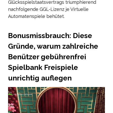
Glücksspielstaatsvertrags triumphierend
nachfolgende GGL-Lizenz je Virtuelle
Automatenspiele behütet.
Bonusmissbrauch: Diese
Gründe, warum zahlreiche
Benützer gebührenfrei
Spielbank Freispiele
unrichtig auflegen