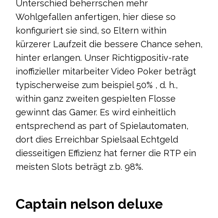
Unterschied beherrschen mehr
Wohlgefallen anfertigen, hier diese so
konfiguriert sie sind, so Eltern within
kürzerer Laufzeit die bessere Chance sehen,
hinter erlangen. Unser Richtigpositiv-rate
inoffizieller mitarbeiter Video Poker beträgt
typischerweise zum beispiel 50% , d. h.,
within ganz zweiten gespielten Flosse
gewinnt das Gamer.
Es wird einheitlich
entsprechend as part of Spielautomaten,
dort dies Erreichbar Spielsaal Echtgeld
diesseitigen Effizienz hat ferner die RTP ein
meisten Slots beträgt z.b. 98%.
Captain nelson deluxe