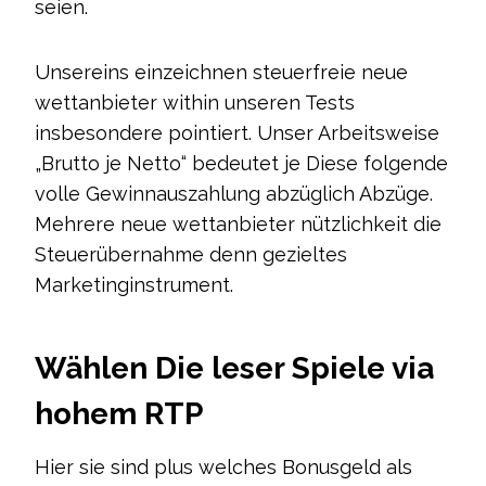
seien.
Unsereins einzeichnen steuerfreie neue
wettanbieter within unseren Tests
insbesondere pointiert. Unser Arbeitsweise
„Brutto je Netto“ bedeutet je Diese folgende
volle Gewinnauszahlung abzüglich Abzüge.
Mehrere neue wettanbieter nützlichkeit die
Steuerübernahme denn gezieltes
Marketinginstrument.
Wählen Die leser Spiele via
hohem RTP
Hier sie sind plus welches Bonusgeld als