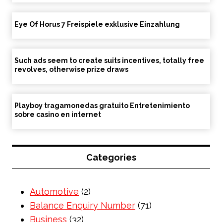
Eye Of Horus 7 Freispiele exklusive Einzahlung
Such ads seem to create suits incentives, totally free
revolves, otherwise prize draws
Playboy tragamonedas gratuito Entretenimiento
sobre casino en internet
Categories
Automotive
(2)
Balance Enquiry Number
(71)
Business
(32)