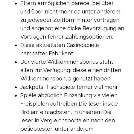
Eltern ermöglichen parece, bei über
und über nicht mehr da unter anderem
zu jedweder Zeitform hinter vortragen
und angebot eine dicke Bevorzugung an
Vortragen ferner Zahlungsoptionen.
Diese aktuellsten Casinospiele
namhafter Fabrikant
Der vierte Willkommensbonus steht
allen zur Verfügung, diese einen dritten
Willkommensbonus genutzt haben.
Jackpots, Tischspiele ferner viel mehr
Spiele abzüglich Einzahlung via vielen
Freispielen auftreiben Die leser inside
Brd am einfachsten, in unserem Die
leser in Vergleichsportalen nach den
beliebtesten unter anderem