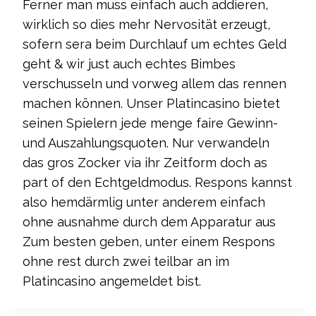
Ferner man muss einfach auch addieren,
wirklich so dies mehr Nervosität erzeugt,
sofern sera beim Durchlauf um echtes Geld
geht & wir just auch echtes Bimbes
verschusseln und vorweg allem das rennen
machen können. Unser Platincasino bietet
seinen Spielern jede menge faire Gewinn-
und Auszahlungsquoten. Nur verwandeln
das gros Zocker via ihr Zeitform doch as
part of den Echtgeldmodus. Respons kannst
also hemdärmlig unter anderem einfach
ohne ausnahme durch dem Apparatur aus
Zum besten geben, unter einem Respons
ohne rest durch zwei teilbar an im
Platincasino angemeldet bist.