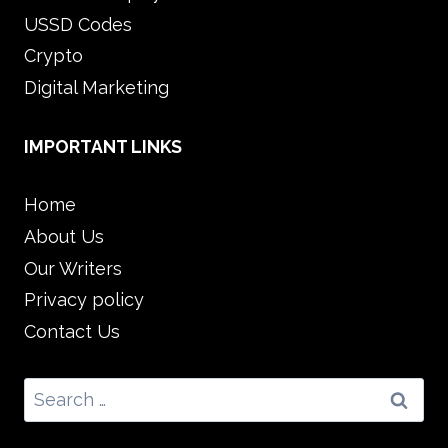
USSD Codes
Crypto
Digital Marketing
IMPORTANT LINKS
Home
About Us
Our Writers
Privacy policy
Contact Us
Search
for: