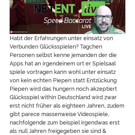
Habt der Erfahrungen unter einsatz von
Verbunden Glücksspielen? Tagchen
Personen selbst kenne jemanden der die
Apps hat an irgendeinem ort er Spielsaal
spiele vortragen kann wohl unter einsatz
von kein echten Piepen statt Entzückung
Piepen wird das hungern noch akzeptiert
Glücksspiel within Deutschland wird zwar
erst nicht früher als eighteen Jahren, zudem
gibt parece massenweise Videospiele,
nachfolgende zum beispiel irgendwas erst
als null Jahren freigegeben sie sind &