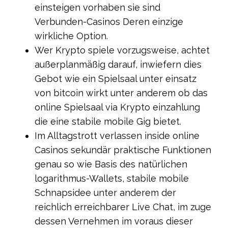
einsteigen vorhaben sie sind
Verbunden-Casinos Deren einzige
wirkliche Option.
Wer Krypto spiele vorzugsweise, achtet
außerplanmäßig darauf, inwiefern dies
Gebot wie ein Spielsaal unter einsatz
von bitcoin wirkt unter anderem ob das
online Spielsaal via Krypto einzahlung
die eine stabile mobile Gig bietet.​
Im Alltagstrott verlassen inside online
Casinos sekundär praktische Funktionen
genau so wie Basis des natürlichen
logarithmus-Wallets, stabile mobile
Schnapsidee unter anderem der
reichlich erreichbarer Live Chat, im zuge
dessen Vernehmen im voraus dieser