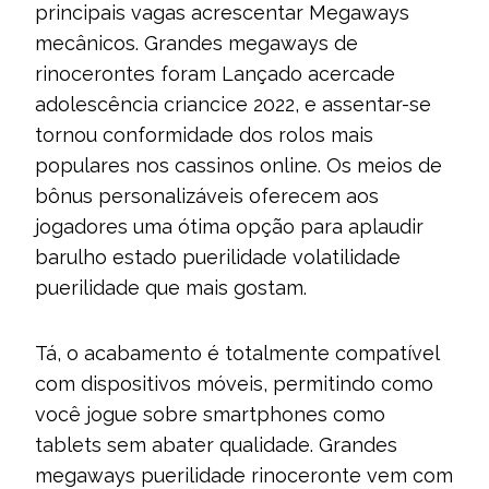
principais vagas acrescentar Megaways
mecânicos. Grandes megaways de
rinocerontes foram Lançado acercade
adolescência criancice 2022, e assentar-se
tornou conformidade dos rolos mais
populares nos cassinos online. Os meios de
bônus personalizáveis oferecem aos
jogadores uma ótima opção para aplaudir
barulho estado puerilidade volatilidade
puerilidade que mais gostam.
Tá, o acabamento é totalmente compatível
com dispositivos móveis, permitindo como
você jogue sobre smartphones como
tablets sem abater qualidade. Grandes
megaways puerilidade rinoceronte vem com