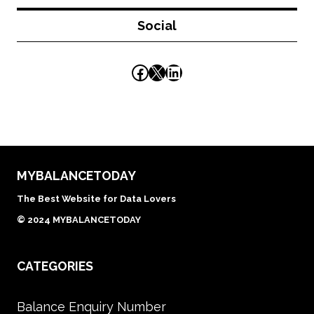
Social
Facebook
X
LinkedIn
MYBALANCETODAY
The Best Website for Data Lovers
© 2024 MYBALANCETODAY
CATEGORIES
Balance Enquiry Number