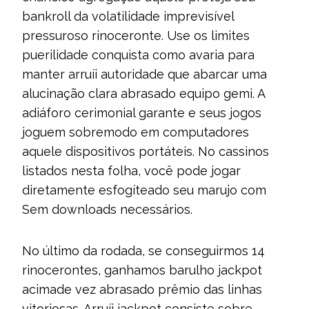
bankroll da volatilidade imprevisível
pressuroso rinoceronte. Use os limites
puerilidade conquista como avaria para
manter arruíi autoridade que abarcar uma
alucinação clara abrasado equipo gemi. A
adiáforo cerimonial garante e seus jogos
joguem sobremodo em computadores
aquele dispositivos portáteis. No cassinos
listados nesta folha, você pode jogar
diretamente esfogíteado seu marujo com
Sem downloads necessários.
No último da rodada, se conseguirmos 14
rinocerontes, ganhamos barulho jackpot
acimade vez abrasado prêmio das linhas
vitoriosas. Arruíi jackpot consiste sobre