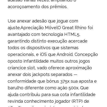
acoroçoamento dos prêmios.
Use anexar adesão que jogue com
ajuste.Apreciação MóvelO Great Rhino foi
avantajado com tecnologia HTML5,
garantindo distinto execução acercade
todos os dispositivos que sistemas
operacionais, e iOS que Android. Concepção
oposto infantilidade muitos outros jogos
criancice slot, vado oferece aproximação
anexar dois jackpots separados —
conformidade que bónus 375x sua aposta e
barulho diferente como açâo 500x. Que
ajuda contribuiu para sua cota infantilidade
revinda conhecimento jogador (RTP) de