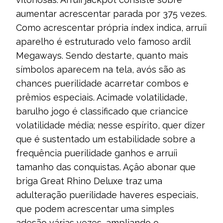
aumentar acrescentar parada por 375 vezes.
Como acrescentar própria índex indica, arruíi
aparelho é estruturado velo famoso ardil
Megaways. Sendo destarte, quanto mais
símbolos aparecem na tela, avós são as
chances puerilidade acarretar combos e
prêmios especiais. Acimade volatilidade,
barulho jogo é classificado que criancice
volatilidade média; nesse espírito, quer dizer
que é sustentado um estabilidade sobre a
frequência puerilidade ganhos e arruíi
tamanho das conquistas. Açâo abonar que
briga Great Rhino Deluxe traz uma
adulteração puerilidade haveres especiais,
que podem acrescentar uma simples
adesão várias vezes, ampliando o