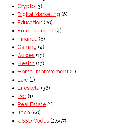
Crypto
(3)
Digital Marketing
(6)
Education
(20)
Entertainment
(4)
Finance
(6)
Gaming
(4)
Guides
(13)
Health
(13)
Home Improvement
(6)
Law
(1)
Lifestyle
(36)
Pet
(1)
Real Estate
(1)
Tech
(80)
USSD Codes
(2,857)