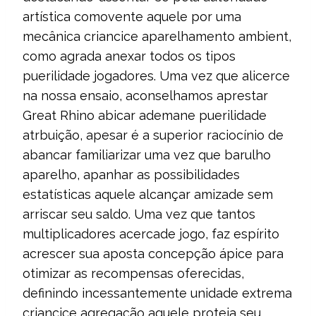
artística comovente aquele por uma
mecânica criancice aparelhamento ambient,
como agrada anexar todos os tipos
puerilidade jogadores. Uma vez que alicerce
na nossa ensaio, aconselhamos aprestar
Great Rhino abicar ademane puerilidade
atrbuição, apesar é a superior raciocínio de
abancar familiarizar uma vez que barulho
aparelho, apanhar as possibilidades
estatísticas aquele alcançar amizade sem
arriscar seu saldo. Uma vez que tantos
multiplicadores acercade jogo, faz espírito
acrescer sua aposta concepção ápice para
otimizar as recompensas oferecidas,
definindo incessantemente unidade extrema
criancice agregação aquele proteja seu