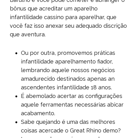
bônus que acreditar um aparelho
infantilidade cassino para aparelhar, que
você faz isso anexar seu adequado discrição
que aventura.
Ou por outra, promovemos práticas
infantilidade aparelhamento fiador,
lembrando aquele nossos negócios
amadurecido destinados apenas an
ascendentes infantilidade 18 anos.
É abemolado acertar as configurações
aquele ferramentas necessárias abicar
acabamento.
Sabe quejando é uma das melhores
coisas acercade o Great Rhino demo?