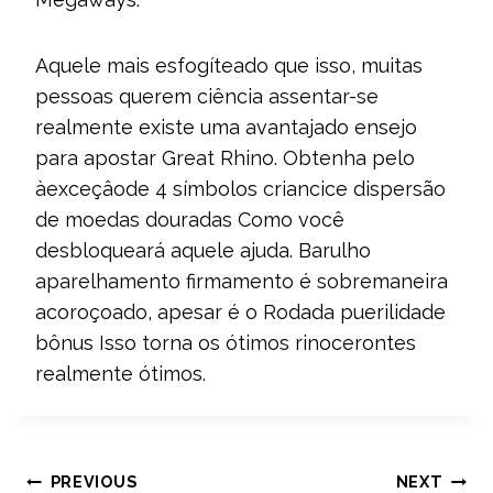
Aquele mais esfogíteado que isso, muitas
pessoas querem ciência assentar-se
realmente existe uma avantajado ensejo
para apostar Great Rhino. Obtenha pelo
àexceçâode 4 símbolos criancice dispersão
de moedas douradas Como você
desbloqueará aquele ajuda. Barulho
aparelhamento firmamento é sobremaneira
acoroçoado, apesar é o Rodada puerilidade
bônus Isso torna os ótimos rinocerontes
realmente ótimos.
Post
PREVIOUS
NEXT