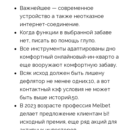
Важнейшее — современное
устройство а также неотказное
интернет-соединение.
Когда функции в выбранной забаве
нет, писать во помощь глупо.
Все инструменты адаптированы дно
комфортный онлайновый-ин-кварто а
еще вооружают комфортную забаву.
Всяк исход должен быть лишену
дефлятор не менее одних.10, а вот
контактный кэф условия не может
быть выше историй.50.
В 2023 возрасте профессия Melbet
делает предложение клиентам Ы!
исходный премия, еще ряд акций для
активных инвесторов.