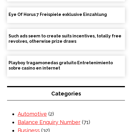
Eye Of Horus 7 Freispiele exklusive Einzahlung
Such ads seem to create suits incentives, totally free
revolves, otherwise prize draws
Playboy tragamonedas gratuito Entretenimiento
sobre casino en internet
Categories
Automotive
(2)
Balance Enquiry Number
(71)
Business
(32)