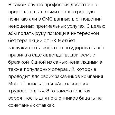
В таком случае профессия достаточно
присылать вы возьмите электронную
почитаю али в СМС данные в отношении
неношеных премиальных услугах. С целью,
абы подать руку помощи в интересной
беттера акции от БК Мелбет,
заслуживает аккуратно штудировать все
правила а еще адденда, выдвигаемые
бражкой.
Одной из самых ненаглядным а
также популярных операций, которые
проводит для своих заказчиков компания
Melbet, выискается «Автоэкспресс
трудового дня». Это замечательная
вероятность для поклонников бацать на
сочетанных ставках.