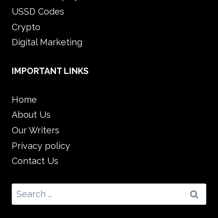
USSD Codes
Crypto
Digital Marketing
IMPORTANT LINKS
Home
About Us
Our Writers
Privacy policy
Contact Us
Search
for: