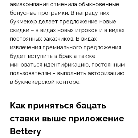
авиакомпания отменила обыкновенные
бонусные програмки. В награду них
букмекер делает предложение новые
скидки – в видах новых игроков и в видах
постоянных заказчиков. В видах
извлечения премиального предложения
будет вступить в брак а также
миноваться идентификацию, постоянным
пользователям – выполнить авторизацию
в букмекерской конторе.
Как приняться бацать
ставки выше приложение
Bettery