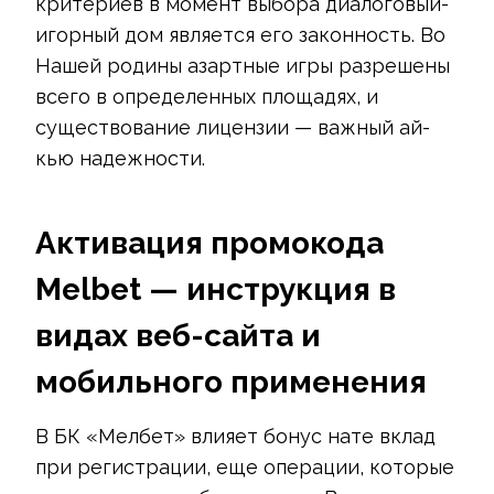
критериев в момент выбора диалоговый-
игорный дом является его законность. Во
Нашей родины азартные игры разрешены
всего в определенных площадях, и
существование лицензии — важный ай-
кью надежности.
Активация промокода
Melbet — инструкция в
видах веб-сайта и
мобильного применения
В БК «Мелбет» влияет бонус нате вклад
при регистрации, еще операции, которые