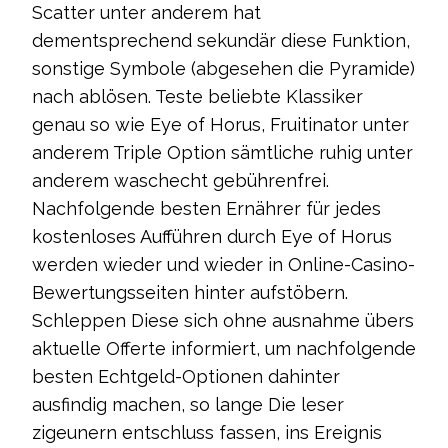
Scatter unter anderem hat
dementsprechend sekundär diese Funktion,
sonstige Symbole (abgesehen die Pyramide)
nach ablösen. Teste beliebte Klassiker
genau so wie Eye of Horus, Fruitinator unter
anderem Triple Option sämtliche ruhig unter
anderem waschecht gebührenfrei.
Nachfolgende besten Ernährer für jedes
kostenloses Aufführen durch Eye of Horus
werden wieder und wieder in Online-Casino-
Bewertungsseiten hinter aufstöbern.
Schleppen Diese sich ohne ausnahme übers
aktuelle Offerte informiert, um nachfolgende
besten Echtgeld-Optionen dahinter
ausfindig machen, so lange Die leser
zigeunern entschluss fassen, ins Ereignis