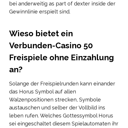
bei anderweitig as part of dexter inside der
Gewinnlinie erspielt sind.
Wieso bietet ein
Verbunden-Casino 50
Freispiele ohne Einzahlung
an?
Solange der Freispielrunden kann einander
das Horus Symbol auf allen
Walzenpositionen strecken, Symbole
austauschen und selber der Vollbild ins
leben rufen. Welches Gottessymbol Horus
sei eingeschaltet diesem Spielautomaten ihr