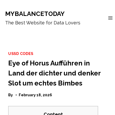
Skip
to
MYBALANCETODAY
content
The Best Website for Data Lovers
USSD CODES
Eye of Horus Aufführen in
Land der dichter und denker
Slot um echtes Bimbes
By
February 18, 2026
Content