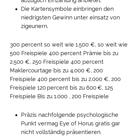
abzüglich Einzahlung anbietet.
Die Kartensymbole einbringen den
niedrigsten Gewinn unter einsatz von
zigeunern.
300 percent so weit wie 1.500 €, so weit wie
500 Freispiele 400 percent Prämie bis zu
2.500 €, 250 Freispiele 400 percent
Maklercourtage bis zu 4.000 €, 200
Freispiele 400 percent bis zu 2.000 €, 200
Freispiele 120 percent bis zu 600 €, 125
Freispiele Bis zu 1.000 , 200 Freispiele
Präzis nachfolgende psychologische
Punkt vermag Eye of Horus gratis gar
nicht vollständig präsentieren.