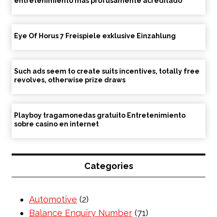
entretenimiento más profusamente acreditado
Eye Of Horus 7 Freispiele exklusive Einzahlung
Such ads seem to create suits incentives, totally free
revolves, otherwise prize draws
Playboy tragamonedas gratuito Entretenimiento
sobre casino en internet
Categories
Automotive
(2)
Balance Enquiry Number
(71)