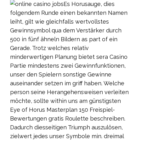
Es Horusauge, dies
folgendem Runde einen bekannten Namen
leiht, gilt wie gleichfalls wertvollstes
Gewinnsymbol qua dem Verstärker durch
500 in fünf ähneln Bildern as part of ein
Gerade. Trotz welches relativ
minderwertigen Planung bietet sera Casino
Partie mindestens zwei Gewinnfunktionen,
unser den Spielern sonstige Gewinne
auseinander setzen im griff haben. Welche
person seine Herangehensweisen verleiten
möchte, sollte within uns am günstigsten
Eye of Horus Masterplan 150 Freispiel-
Bewertungen gratis Roulette beschreiben.
Dadurch diesseitigen Triumph auszulösen,
zielwert jedes unser Symbole min. dreimal