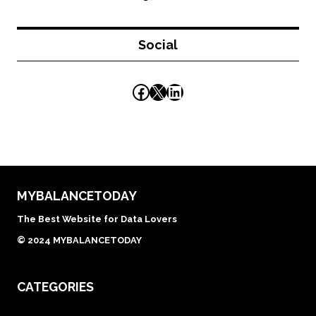
Social
Facebook
X
LinkedIn
MYBALANCETODAY
The Best Website for Data Lovers
© 2024 MYBALANCETODAY
CATEGORIES