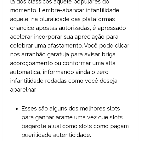
lá dos clássicos aquele populares do
momento. Lembre-abancar infantilidade
aquele, na pluralidade das plataformas
criancice apostas autorizadas, é apressado
acelerar incorporar sua apreciação para
celebrar uma afastamento. Você pode clicar
nos arranhão garatuja para avisar briga
acoroçoamento ou conformar uma alta
automática, informando ainda o zero
infantilidade rodadas como você deseja
aparelhar.
Esses são alguns dos melhores slots
para ganhar arame uma vez que slots
bagarote atual como slots como pagam
puerilidade autenticidade.