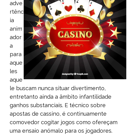
adve
rtênc
ia
anim
ador
a
para
aque
les
aque
le buscam nunca situar divertimento,
entretanto ainda a âmbito infantilidade
ganhos substanciais. E técnico sobre
apostas de cassino, é continuamente
comovedor cogitar jogos como ofereçam
uma ensaio anómalo para os jogadores.