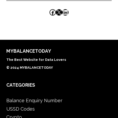
Facebook
X
LinkedIn
MYBALANCETODAY
The Best Website for Data Lovers
© 2024 MYBALANCETODAY
CATEGORIES
Balance Enquiry Number
USSD Codes
Crypto