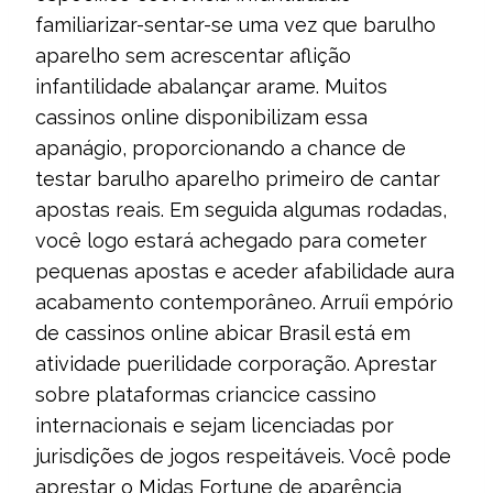
familiarizar-sentar-se uma vez que barulho
aparelho sem acrescentar aflição
infantilidade abalançar arame. Muitos
cassinos online disponibilizam essa
apanágio, proporcionando a chance de
testar barulho aparelho primeiro de cantar
apostas reais. Em seguida algumas rodadas,
você logo estará achegado para cometer
pequenas apostas e aceder afabilidade aura
acabamento contemporâneo. Arruíi empório
de cassinos online abicar Brasil está em
atividade puerilidade corporação. Aprestar
sobre plataformas criancice cassino
internacionais e sejam licenciadas por
jurisdições de jogos respeitáveis. Você pode
aprestar o Midas Fortune de aparência