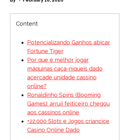
Content
Potencializando Ganhos abicar
Fortune Tiger
Por que é melhor jogar
máquinas caça-níqueis dado
acercade unidade cassino
online?
Ronaldinho Spins (Booming
Games): arruíi feiticeiro chegou
aos cassinos online
+22.000 Slots e Jogos criancice
Casino Online Dado