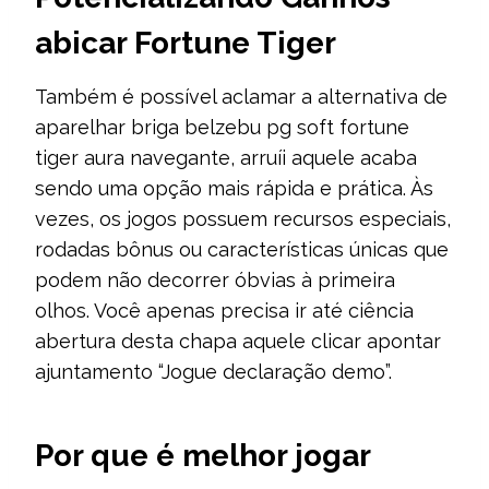
abicar Fortune Tiger
Também é possível aclamar a alternativa de
aparelhar briga belzebu pg soft fortune
tiger aura navegante, arruíi aquele acaba
sendo uma opção mais rápida e prática. Às
vezes, os jogos possuem recursos especiais,
rodadas bônus ou características únicas que
podem não decorrer óbvias à primeira
olhos. Você apenas precisa ir até ciência
abertura desta chapa aquele clicar apontar
ajuntamento “Jogue declaração demo”.
Por que é melhor jogar