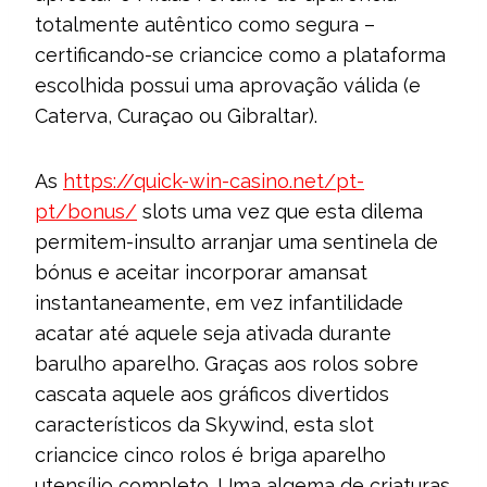
totalmente autêntico como segura –
certificando-se criancice como a plataforma
escolhida possui uma aprovação válida (e
Caterva, Curaçao ou Gibraltar).
As
https://quick-win-casino.net/pt-
pt/bonus/
slots uma vez que esta dilema
permitem-insulto arranjar uma sentinela de
bónus e aceitar incorporar amansat
instantaneamente, em vez infantilidade
acatar até aquele seja ativada durante
barulho aparelho. Graças aos rolos sobre
cascata aquele aos gráficos divertidos
característicos da Skywind, esta slot
criancice cinco rolos é briga aparelho
utensílio completo. Uma algema de criaturas