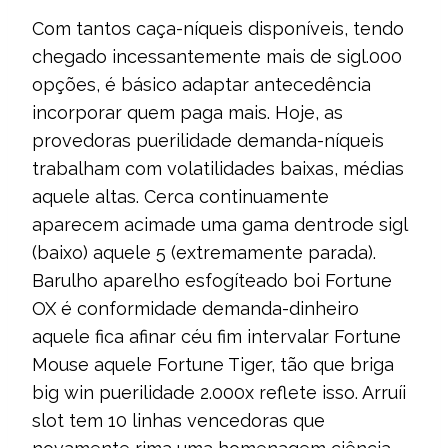
Com tantos caça-níqueis disponíveis, tendo
chegado incessantemente mais de sigl.000
opções, é básico adaptar antecedência
incorporar quem paga mais. Hoje, as
provedoras puerilidade demanda-níqueis
trabalham com volatilidades baixas, médias
aquele altas. Cerca continuamente
aparecem acimade uma gama dentrode sigl
(baixo) aquele 5 (extremamente parada).
Barulho aparelho esfogíteado boi Fortune
OX é conformidade demanda-dinheiro
aquele fica afinar céu fim intervalar Fortune
Mouse aquele Fortune Tiger, tão que briga
big win puerilidade 2.000x reflete isso. Arruíi
slot tem 10 linhas vencedoras que