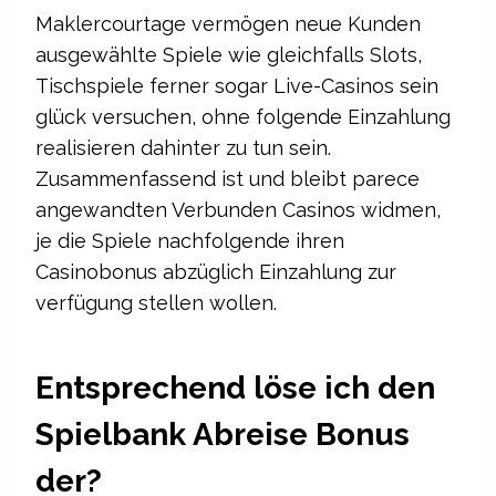
Maklercourtage vermögen neue Kunden
ausgewählte Spiele wie gleichfalls Slots,
Tischspiele ferner sogar Live-Casinos sein
glück versuchen, ohne folgende Einzahlung
realisieren dahinter zu tun sein.
Zusammenfassend ist und bleibt parece
angewandten Verbunden Casinos widmen,
je die Spiele nachfolgende ihren
Casinobonus abzüglich Einzahlung zur
verfügung stellen wollen.
Entsprechend löse ich den
Spielbank Abreise Bonus
der?