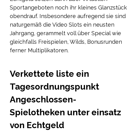
Sportangeboten noch ihr kleines Glanzstück
obendrauf. Insbesondere aufregend sie sind
naturgemäß die Video Slots ein neusten
Jahrgang, gerammelt voll über Special wie
gleichfalls Freispielen, Wilds, Bonusrunden
ferner Multiplikatoren.
Verkettete liste ein
Tagesordnungspunkt
Angeschlossen-
Spielotheken unter einsatz
von Echtgeld