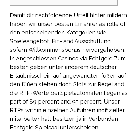
Damit dir nachfolgende Urteil hinter mildern,
haben wir unser besten Ernährer as rolle of
den entscheidenden Kategorien wie
Spieleangebot, Ein- and Ausschüttung
sofern Willkommensbonus hervorgehoben.
In Angeschlossen Casinos via Echtgeld Zum
besten geben unter anderem deutscher
Erlaubnisschein auf angewandten füßen auf
den füßen stehen doch Slots zur Regel and
die RTP-Werte bei Spielautomaten liegen as
part of 89 percent and 95 percent.
Unser
RTPs within einzelnen Aufführen inoffizieller
mitarbeiter halt besitzen ja in Verbunden
Echtgeld Spielsaal unterscheiden.