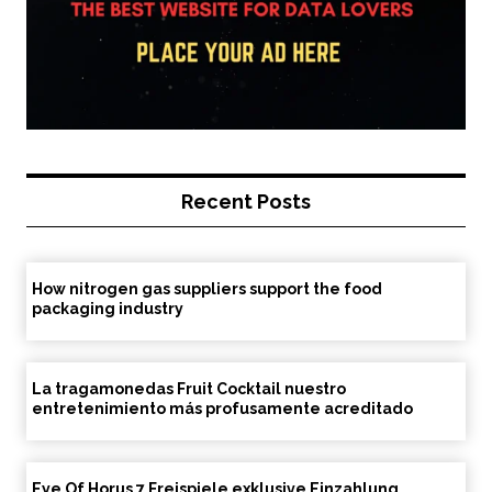
Recent Posts
How nitrogen gas suppliers support the food
packaging industry
La tragamonedas Fruit Cocktail nuestro
entretenimiento más profusamente acreditado
Eye Of Horus 7 Freispiele exklusive Einzahlung