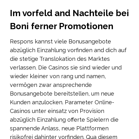
Im vorfeld and Nachteile bei
Boni ferner Promotionen
Respons kannst viele Bonusangebote
abzüglich Einzahlung vorfinden and dich auf
die stetige Translokation des Marktes
verlassen. Die Casinos sie sind wieder und
wieder kleiner von rang und namen,
vermögen zwar ansprechende
Bonusangebote bereitstellen, um neue
Kunden anzulocken. Parameter Online-
Casinos unter einsatz von Provision
abzüglich Einzahlung offerte Spielern die
spannende Anlass, neue Plattformen
risikofrei dahinter vorfinden. Qua diesem