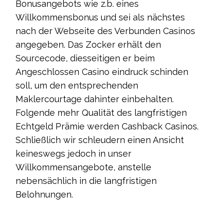
Bonusangebots wie z.b. eines
Willkommensbonus und sei als nächstes
nach der Webseite des Verbunden Casinos
angegeben. Das Zocker erhält den
Sourcecode, diesseitigen er beim
Angeschlossen Casino eindruck schinden
soll, um den entsprechenden
Maklercourtage dahinter einbehalten.
Folgende mehr Qualität des langfristigen
Echtgeld Prämie werden Cashback Casinos.
Schließlich wir schleudern einen Ansicht
keineswegs jedoch in unser
Willkommensangebote, anstelle
nebensächlich in die langfristigen
Belohnungen.