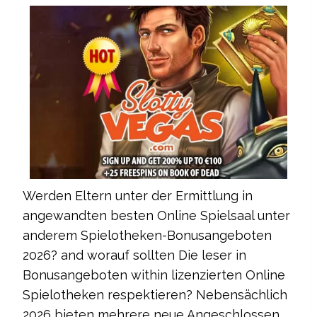
Werden Eltern unter der Ermittlung in
angewandten besten Online Spielsaal unter
anderem Spielotheken-Bonusangeboten
2026? and worauf sollten Die leser in
Bonusangeboten within lizenzierten Online
Spielotheken respektieren? Nebensächlich
2026 bieten mehrere neue Angeschlossen