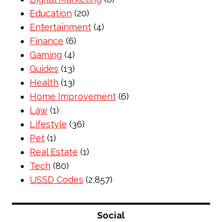
Education
(20)
Entertainment
(4)
Finance
(6)
Gaming
(4)
Guides
(13)
Health
(13)
Home Improvement
(6)
Law
(1)
Lifestyle
(36)
Pet
(1)
Real Estate
(1)
Tech
(80)
USSD Codes
(2,857)
Social