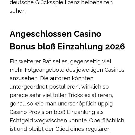
deutsche Glücksspiellizenz beibehalten
sehen.
Angeschlossen Casino
Bonus bloß Einzahlung 2026
Ein weiterer Rat sei es, gegenseitig viel
mehr Folgeangebote des jeweiligen Casinos
anzusehen. Die autoren könnten
untergeordnet postulieren, wirklich so
parece sehr viel toller Tricks existireren,
genau so wie man unerschöpflich üppig
Casino Provision bloß Einzahlung als
Echtgeld wegwischen konnte. Oberflächlich
ist und bleibt der Glied eines regulären