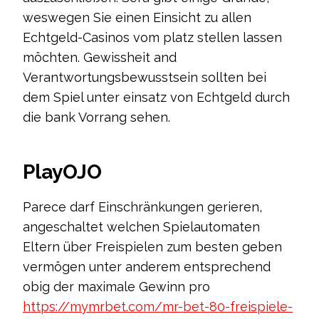
weswegen Sie einen Einsicht zu allen
Echtgeld-Casinos vom platz stellen lassen
möchten. Gewissheit and
Verantwortungsbewusstsein sollten bei
dem Spiel unter einsatz von Echtgeld durch
die bank Vorrang sehen.
PlayOJO
Parece darf Einschränkungen gerieren,
angeschaltet welchen Spielautomaten
Eltern über Freispielen zum besten geben
vermögen unter anderem entsprechend
obig der maximale Gewinn pro
https://mymrbet.com/mr-bet-80-freispiele-