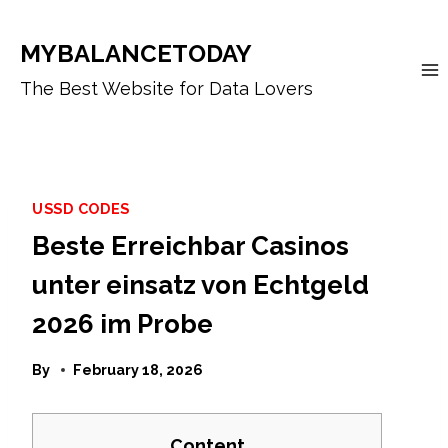
Skip
to
MYBALANCETODAY
content
The Best Website for Data Lovers
USSD CODES
Beste Erreichbar Casinos
unter einsatz von Echtgeld
2026 im Probe
By
February 18, 2026
Content