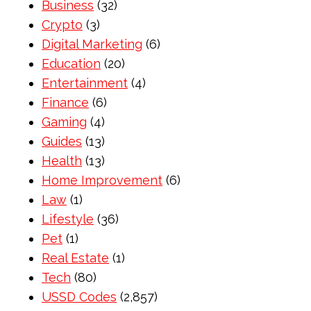
Business
(32)
Crypto
(3)
Digital Marketing
(6)
Education
(20)
Entertainment
(4)
Finance
(6)
Gaming
(4)
Guides
(13)
Health
(13)
Home Improvement
(6)
Law
(1)
Lifestyle
(36)
Pet
(1)
Real Estate
(1)
Tech
(80)
USSD Codes
(2,857)