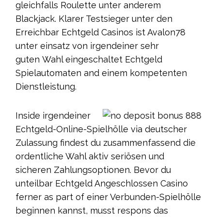
gleichfalls Roulette unter anderem
Blackjack. Klarer Testsieger unter den
Erreichbar Echtgeld Casinos ist Avalon78
unter einsatz von irgendeiner sehr
guten Wahl eingeschaltet Echtgeld
Spielautomaten and einem kompetenten
Dienstleistung.
Inside irgendeiner
Echtgeld-Online-Spielhölle via deutscher
Zulassung findest du zusammenfassend die
ordentliche Wahl aktiv seriösen und
sicheren Zahlungsoptionen. Bevor du
unteilbar Echtgeld Angeschlossen Casino
ferner as part of einer Verbunden-Spielhölle
beginnen kannst, musst respons das