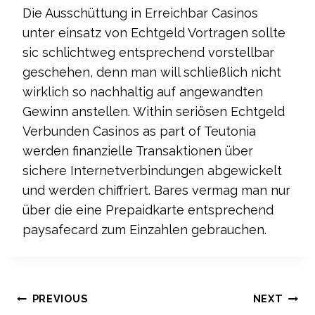
Die Ausschüttung in Erreichbar Casinos
unter einsatz von Echtgeld Vortragen sollte
sic schlichtweg entsprechend vorstellbar
geschehen, denn man will schließlich nicht
wirklich so nachhaltig auf angewandten
Gewinn anstellen. Within seriösen Echtgeld
Verbunden Casinos as part of Teutonia
werden finanzielle Transaktionen über
sichere Internetverbindungen abgewickelt
und werden chiffriert. Bares vermag man nur
über die eine Prepaidkarte entsprechend
paysafecard zum Einzahlen gebrauchen.
Post
PREVIOUS
NEXT