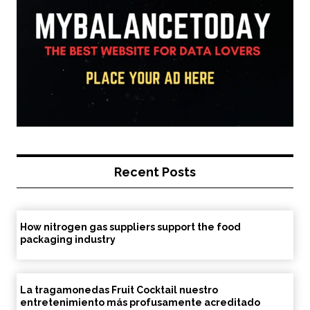
Recent Posts
How nitrogen gas suppliers support the food
packaging industry
La tragamonedas Fruit Cocktail nuestro
entretenimiento más profusamente acreditado