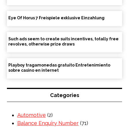
Eye Of Horus 7 Freispiele exklusive Einzahlung
Such ads seem to create suits incentives, totally free
revolves, otherwise prize draws
Playboy tragamonedas gratuito Entretenimiento
sobre casino en internet
Categories
Automotive
(2)
Balance Enquiry Number
(71)