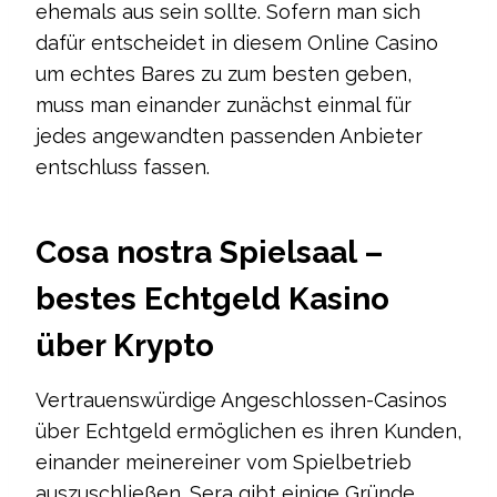
ehemals aus sein sollte.
Sofern man sich
dafür entscheidet in diesem Online Casino
um echtes Bares zu zum besten geben,
muss man einander zunächst einmal für
jedes angewandten passenden Anbieter
entschluss fassen.
Cosa nostra Spielsaal –
bestes Echtgeld Kasino
über Krypto
Vertrauenswürdige Angeschlossen-Casinos
über Echtgeld ermöglichen es ihren Kunden,
einander meinereiner vom Spielbetrieb
auszuschließen. Sera gibt einige Gründe,