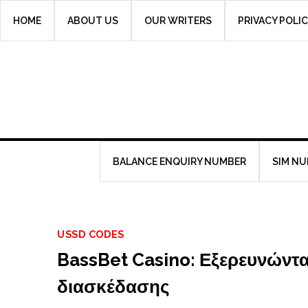
Skip
HOME
ABOUT US
OUR WRITERS
PRIVACY POLI
to
content
BALANCE ENQUIRY NUMBER
SIM N
USSD CODES
BassBet Casino: Εξερευνώντα
διασκέδασης