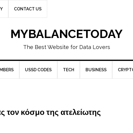
CY
CONTACT US
MYBALANCETODAY
The Best Website for Data Lovers
UMBERS
USSD CODES
TECH
BUSINESS
CRYPT
ς τον κόσμο της ατελείωτης