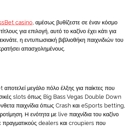
ssBet casino
, αμέσως βυθίζεστε σε έναν κόσμο
λους για επιλογή, αυτό το καζίνο έχει κάτι για
 ξεκινάτε, η εντυπωσιακή βιβλιοθήκη παιχνιδιών του
κρατήσει απασχολημένους.
t αποτελεί μεγάλο πόλο έλξης για παίκτες που
λασικές slots όπως Big Bass Vegas Double Down
νθετα παιχνίδια όπως Crash και eSports betting,
ροτίμηση. Η ενότητα με live παιχνίδια του καζίνο
ε πραγματικούς dealers και croupiers που