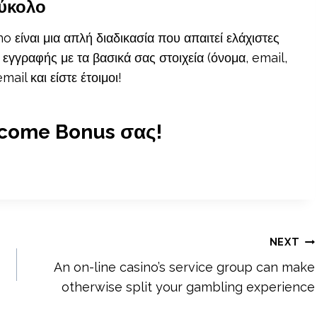
ύκολο
 είναι μια απλή διαδικασία που απαιτεί ελάχιστες
γραφής με τα βασικά σας στοιχεία (όνομα, email,
ail και είστε έτοιμοι!
lcome Bonus σας!
NEXT
An on-line casino’s service group can make
otherwise split your gambling experience