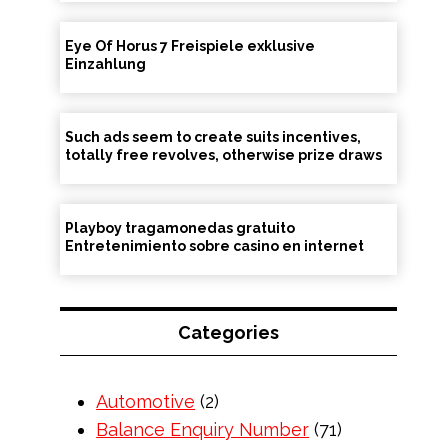
Eye Of Horus 7 Freispiele exklusive
Einzahlung
Such ads seem to create suits incentives,
totally free revolves, otherwise prize draws
Playboy tragamonedas gratuito
Entretenimiento sobre casino en internet
Categories
Automotive
(2)
Balance Enquiry Number
(71)