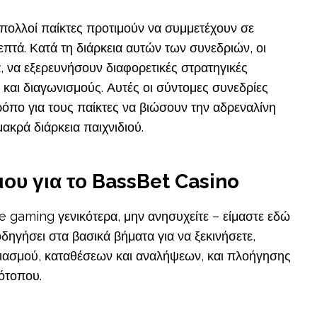
 πολλοί παίκτες προτιμούν να συμμετέχουν σε
πτά. Κατά τη διάρκεια αυτών των συνεδριών, οι
, να εξερευνήσουν διαφορετικές στρατηγικές
και διαγωνισμούς. Αυτές οι σύντομες συνεδρίες
όπο για τους παίκτες να βιώσουν την αδρεναλίνη
ακρά διάρκεια παιχνιδιού.
ου για το BassBet Casino
ne gaming γενικότερα, μην ανησυχείτε – είμαστε εδώ
δηγήσει στα βασικά βήματα για να ξεκινήσετε,
ιασμού, καταθέσεων και αναλήψεων, και πλοήγησης
τότοπου.