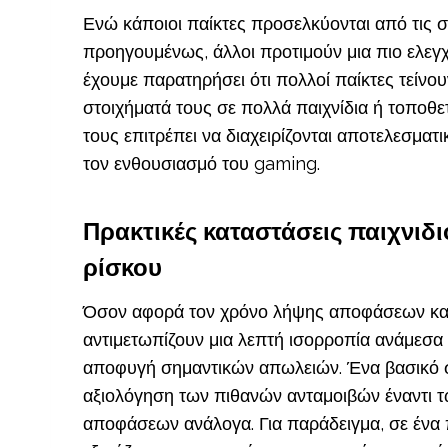
Ενώ κάποιοι παίκτες προσελκύονται από τις
προηγουμένως, άλλοι προτιμούν μια πιο ελεγ
έχουμε παρατηρήσει ότι πολλοί παίκτες τείν
στοιχήματά τους σε πολλά παιχνίδια ή τοποθε
τους επιτρέπει να διαχειρίζονται αποτελεσμα
τον ενθουσιασμό του gaming.
Πρακτικές καταστάσεις παιχνιδ
ρίσκου
Όσον αφορά τον χρόνο λήψης αποφάσεων και 
αντιμετωπίζουν μια λεπτή ισορροπία ανάμεσα
αποφυγή σημαντικών απωλειών. Ένα βασικό στ
αξιολόγηση των πιθανών ανταμοιβών έναντι 
αποφάσεων ανάλογα. Για παράδειγμα, σε ένα π