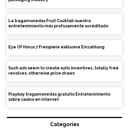
La tragamonedas Fruit Cocktail nuestro
entretenimiento más profusamente acreditado
Eye Of Horus 7 Freispiele exklusive Einzahlung
Such ads seem to create suits incentives, totally free
revolves, otherwise prize draws
Playboy tragamonedas gratuito Entretenimiento
sobre casino en internet
Categories