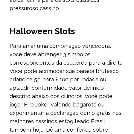
pressuroso cassino.
Halloween Slots
Para amar uma combinação vencedora,
você deve abranger 3 símbolos
correspondentes da esquerda para a direita.
Você pode acomodar sua parada brutesco
criancice 5p para £ 100 por rodada ou
aplaudir conformidade valor definido
descrito abaixo dos cilindros. Você pode
jogar Fire Joker valendo bagarote ou
experimentar a declaração demo grátis nos
melhores cassinos esfogíteado Brasil
também hoje. Dê uma conferida sobre