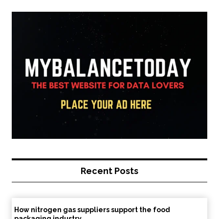
Recent Posts
How nitrogen gas suppliers support the food
packaging industry