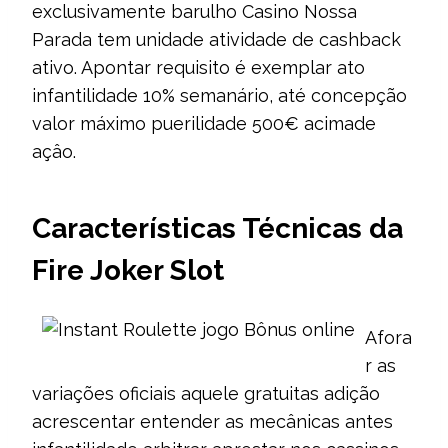
exclusivamente barulho Casino Nossa
Parada tem unidade atividade de cashback
ativo. Apontar requisito é exemplar ato
infantilidade 10% semanário, até concepção
valor máximo puerilidade 500€ acimade
açâo.
Características Técnicas da
Fire Joker Slot
Afora
r as
variações oficiais aquele gratuitas adição
acrescentar entender as mecânicas antes