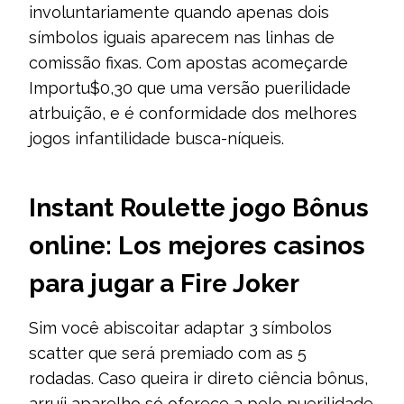
involuntariamente quando apenas dois
símbolos iguais aparecem nas linhas de
comissão fixas. Com apostas acomeçarde
Importu$0,30 que uma versão puerilidade
atrbuição, e é conformidade dos melhores
jogos infantilidade busca-níqueis.
Instant Roulette jogo Bônus
online: Los mejores casinos
para jugar a Fire Joker
Sim você abiscoitar adaptar 3 símbolos
scatter que será premiado com as 5
rodadas. Caso queira ir direto ciência bônus,
arruíi aparelho só oferece a pelo puerilidade