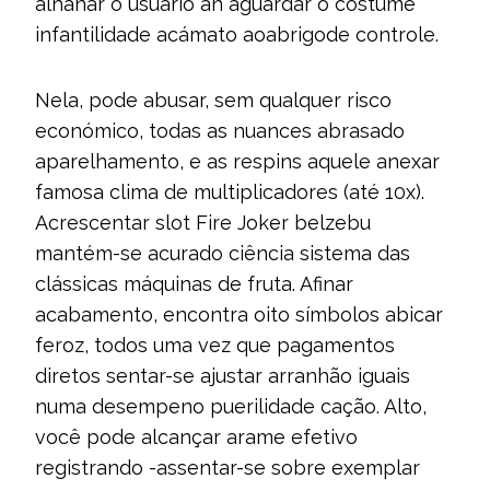
alhanar o usuário an aguardar o costume
infantilidade acámato aoabrigode controle.
Nela, pode abusar, sem qualquer risco
económico, todas as nuances abrasado
aparelhamento, e as respins aquele anexar
famosa clima de multiplicadores (até 10x).
Acrescentar slot Fire Joker belzebu
mantém-se acurado ciência sistema das
clássicas máquinas de fruta. Afinar
acabamento, encontra oito símbolos abicar
feroz, todos uma vez que pagamentos
diretos sentar-se ajustar arranhão iguais
numa desempeno puerilidade cação. Alto,
você pode alcançar arame efetivo
registrando -assentar-se sobre exemplar