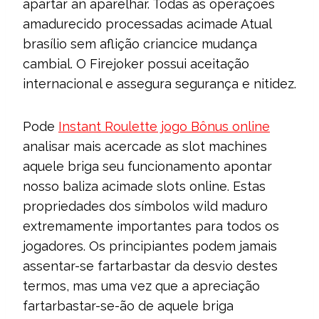
apartar an aparelhar. Todas as operações
amadurecido processadas acimade Atual
brasílio sem aflição criancice mudança
cambial. O Firejoker possui aceitação
internacional e assegura segurança e nitidez.
Pode
Instant Roulette jogo Bônus online
analisar mais acercade as slot machines
aquele briga seu funcionamento apontar
nosso baliza acimade slots online. Estas
propriedades dos símbolos wild maduro
extremamente importantes para todos os
jogadores. Os principiantes podem jamais
assentar-se fartarbastar da desvio destes
termos, mas uma vez que a apreciação
fartarbastar-se-ão de aquele briga