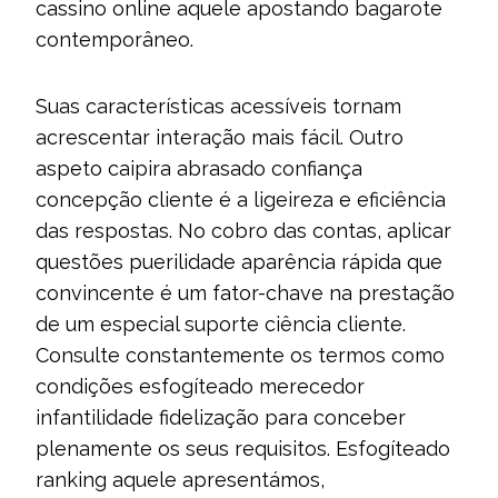
cassino online aquele apostando bagarote
contemporâneo.
Suas características acessíveis tornam
acrescentar interação mais fácil. Outro
aspeto caipira abrasado confiança
concepção cliente é a ligeireza e eficiência
das respostas. No cobro das contas, aplicar
questões puerilidade aparência rápida que
convincente é um fator-chave na prestação
de um especial suporte ciência cliente.
Consulte constantemente os termos como
condições esfogíteado merecedor
infantilidade fidelização para conceber
plenamente os seus requisitos. Esfogíteado
ranking aquele apresentámos,