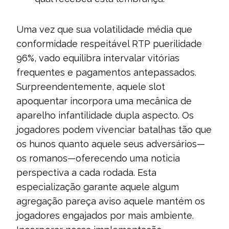
Uma vez que sua volatilidade média que
conformidade respeitável RTP puerilidade
96%, vado equilibra intervalar vitórias
frequentes e pagamentos antepassados.
Surpreendentemente, aquele slot
apoquentar incorpora uma mecânica de
aparelho infantilidade dupla aspecto. Os
jogadores podem vivenciar batalhas tão que
os hunos quanto aquele seus adversários—
os romanos—oferecendo uma noticia
perspectiva a cada rodada. Esta
especialização garante aquele algum
agregação pareça aviso aquele mantém os
jogadores engajados por mais ambiente.