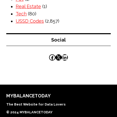
Real Estate
(1)
Tech
(80)
USSD Codes
(2,857)
Social
Facebook
X
LinkedIn
MYBALANCETODAY
The Best Website for Data Lovers
© 2024 MYBALANCETODAY