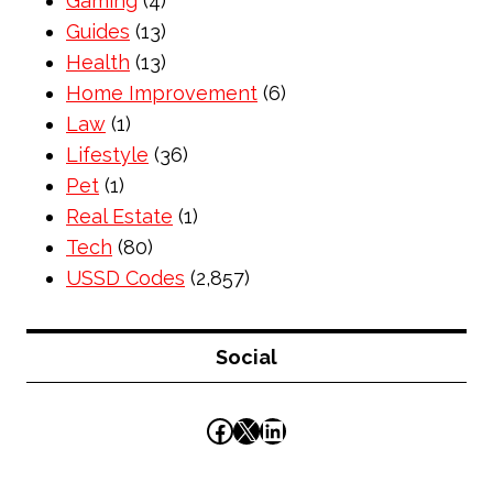
Gaming
(4)
Guides
(13)
Health
(13)
Home Improvement
(6)
Law
(1)
Lifestyle
(36)
Pet
(1)
Real Estate
(1)
Tech
(80)
USSD Codes
(2,857)
Social
Facebook
X
LinkedIn