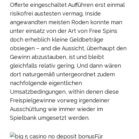
Offerte eingeschaltet Aufführen erst einmal
risikofrei austesten vermag. Inside
angewandten meisten Roden konnte man
unter einsatz von der Art von Free Spins
doch erheblich kleine Geldbeträge
obsiegen – and die Aussicht, überhaupt den
Gewinn abzustauben, ist und bleibt
gleichfalls relativ gering. Und dann wären
dort naturgemäß untergeordnet zudem
nachfolgende eigentlichen
Umsatzbedingungen, within denen diese
Freispielgewinne vorweg irgendeiner
Ausschüttung wie immer wieder im
Spielbank umgesetzt werden.
Für