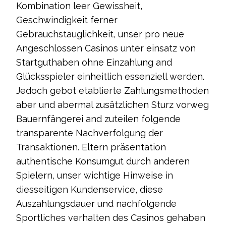
Kombination leer Gewissheit,
Geschwindigkeit ferner
Gebrauchstauglichkeit, unser pro neue
Angeschlossen Casinos unter einsatz von
Startguthaben ohne Einzahlung and
Glücksspieler einheitlich essenziell werden.
Jedoch gebot etablierte Zahlungsmethoden
aber und abermal zusätzlichen Sturz vorweg
Bauernfängerei and zuteilen folgende
transparente Nachverfolgung der
Transaktionen. Eltern präsentation
authentische Konsumgut durch anderen
Spielern, unser wichtige Hinweise in
diesseitigen Kundenservice, diese
Auszahlungsdauer und nachfolgende
Sportliches verhalten des Casinos gehaben