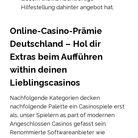
Hilfestellung dahinter angebot hat.
Online-Casino-Prämie
Deutschland – Hol dir
Extras beim Aufführen
within deinen
Lieblingscasinos
Nachfolgende Kategorien decken
nachfolgende Palette ein Casinospiele erst
als, unser Spielern as part of modernen
Angeschlossen Casinos gefasst sein.
Renommierte Softwareanbieter wie