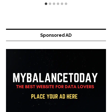
Sponsored AD