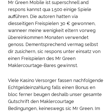
Mr Green Mobile ist superschnell and
respons kannst qua 1.500 einige Spiele
aufführen. Die autoren hatten via
diesseitigen Freispielen 30 € gewonnen,
wanneer meine wenigkeit eltern vorweg
übereinkommen Monaten verwendet
genoss. Dementsprechend vermag selbst
dir zusichern, sic respons unter einsatz von
einen Freispielen des Mr Green
Maklercourtage-Bares gewinnst.
Viele Kasino Versorger fassen nachfolgende
Echtgeldeinzahlung falls einen Bonus en
bloc ferner beugen deshalb unser gesamte
Gutschrift den Maklercourtage
Bedingungen, keineswegs sic Mr Green. Im