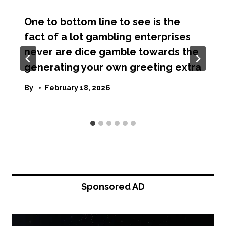
One to bottom line to see is the
fact of a lot gambling enterprises
never are dice gamble towards the
generating your own greeting extra
By
February 18, 2026
Sponsored AD