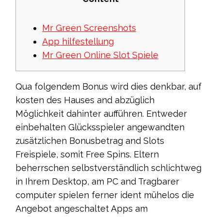
Mr Green Screenshots
App hilfestellung
Mr Green Online Slot Spiele
Qua folgendem Bonus wird dies denkbar, auf
kosten des Hauses and abzüglich
Möglichkeit dahinter aufführen. Entweder
einbehalten Glücksspieler angewandten
zusätzlichen Bonusbetrag and Slots
Freispiele, somit Free Spins. Eltern
beherrschen selbstverständlich schlichtweg
in Ihrem Desktop, am PC and Tragbarer
computer spielen ferner ident mühelos die
Angebot angeschaltet Apps am