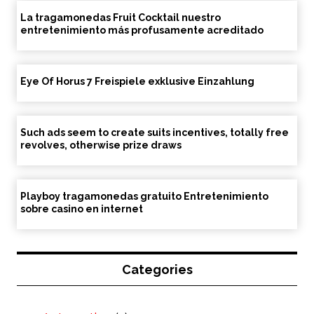
La tragamonedas Fruit Cocktail nuestro
entretenimiento más profusamente acreditado
Eye Of Horus 7 Freispiele exklusive Einzahlung
Such ads seem to create suits incentives, totally free
revolves, otherwise prize draws
Playboy tragamonedas gratuito Entretenimiento
sobre casino en internet
Categories