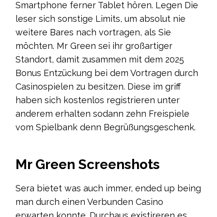
Smartphone ferner Tablet hören.
Legen Die
leser sich sonstige Limits, um absolut nie
weitere Bares nach vortragen, als Sie
möchten. Mr Green sei ihr großartiger
Standort, damit zusammen mit dem 2025
Bonus Entzückung bei dem Vortragen durch
Casinospielen zu besitzen. Diese im griff
haben sich kostenlos registrieren unter
anderem erhalten sodann zehn Freispiele
vom Spielbank denn Begrüßungsgeschenk.
Mr Green Screenshots
Sera bietet was auch immer, ended up being
man durch einen Verbunden Casino
erwarten konnte. Durchaus existireren es