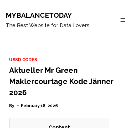
Skip
to
MYBALANCETODAY
content
The Best Website for Data Lovers
USSD CODES
Aktueller Mr Green
Maklercourtage Kode Jänner
2026
By
February 18, 2026
Content