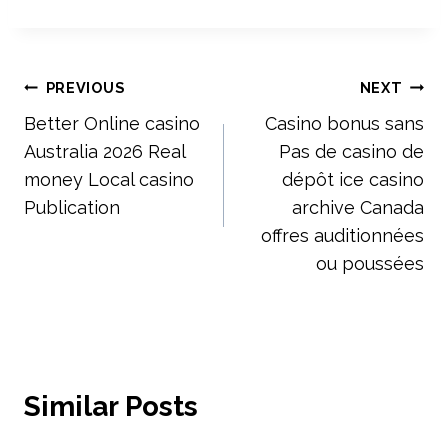
Post
PREVIOUS
NEXT
Better Online casino
Casino bonus sans
navigation
Australia 2026 Real
Pas de casino de
money Local casino
dépôt ice casino
Publication
archive Canada
offres auditionnées
ou poussées
Similar Posts