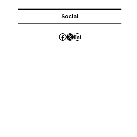
Social
Facebook
X
LinkedIn