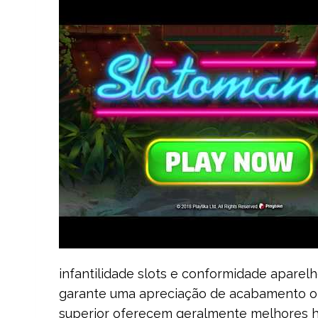
infantilidade slots e conformidade aparelh
garante uma apreciação de acabamento onl
superior oferecem geralmente melhores hi