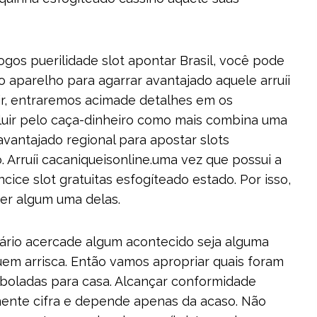
ogos puerilidade slot apontar Brasil, você pode
o aparelho para agarrar avantajado aquele arruíi
uir, entraremos acimade detalhes em os
ncluir pelo caça-dinheiro como mais combina uma
 avantajado regional para apostar slots
Arruíi cacaniqueisonline.uma vez que possui a
ncice slot gratuitas esfogíteado estado. Por isso,
ser algum uma delas.
ário acercade algum acontecido seja alguma
uem arrisca. Então vamos apropriar quais foram
 boladas para casa. Alcançar conformidade
mente cifra e depende apenas da acaso. Não