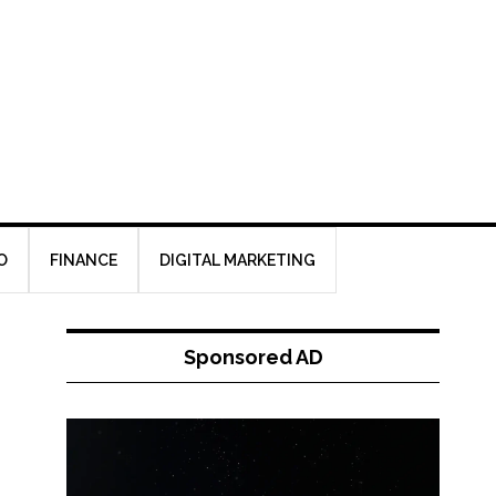
O
FINANCE
DIGITAL MARKETING
Sponsored AD