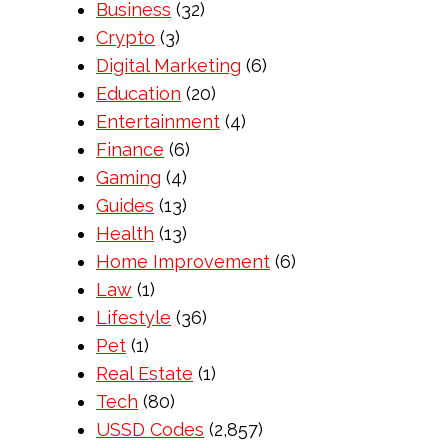
Business
(32)
Crypto
(3)
Digital Marketing
(6)
Education
(20)
Entertainment
(4)
Finance
(6)
Gaming
(4)
Guides
(13)
Health
(13)
Home Improvement
(6)
Law
(1)
Lifestyle
(36)
Pet
(1)
Real Estate
(1)
Tech
(80)
USSD Codes
(2,857)