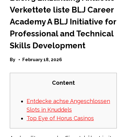
Verkettete liste BLJ Career
Academy A BLJ Initiative for
Professional and Technical
Skills Development
By
February 18, 2026
Content
Entdecke achse Angeschlossen
Slots in Knuddels
Top Eye of Horus Casinos