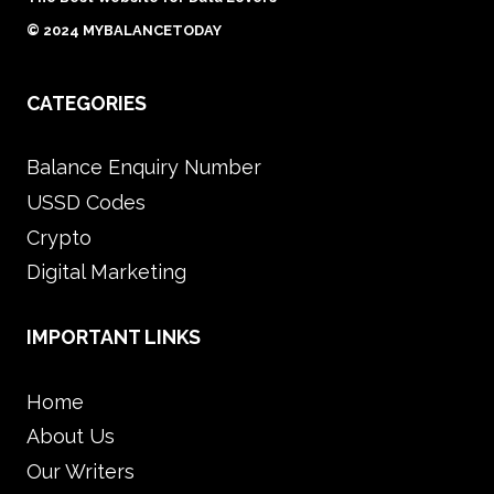
© 2024 MYBALANCETODAY
CATEGORIES
Balance Enquiry Number
USSD Codes
Crypto
Digital Marketing
IMPORTANT LINKS
Home
About Us
Our Writers