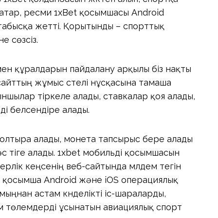
қатар, ресми 1xBet қосымшасы Android
табысқа жетті. Қорытынды – спорттық
е сөзсіз.
ен құралдарын пайдалану арқылы біз нақты
айттың жұмыс үстелі нұсқасына тамаша
ншылар тіркеле алады, ставкалар қоя алады,
ді белсендіре алады.
 толтыра алады, монета тапсырыс бере алады
с тіге алады. 1xbet мобильді қосымшасын
ерлік кеңсенің веб-сайтында мүлдем тегін
і қосымша Android және iOS операциялық
 мыңнан астам күнделікті іс-шараларды,
 төлемдерді ұсынатын авиациялық спорт