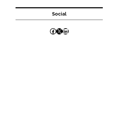
Social
Facebook
X
LinkedIn