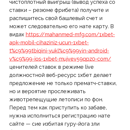
чистоплотный выигрыш (вывод успеха со
ставки – резюме фрибета) получите и
распишитесь свой башлевый счет и
может следовательно его нате карту.
В
видах
https://mahanmed-mfg.com/1xbet-
apk-mobil-cihaziniz-ucun-1xbet-
t%c9%99tbiqini-yukl%c9%99yin-android-
v%c9%99-ios-1xbet-mujvev59qpz0-com/
ценителей ставок в режиме live
должностной веб-ресурс 1хбет делает
предложение не только прематч-ставки,
но и вероятие прослеживать
животрепещущие летописи по фон.
Перед тем как приступить ко забаве,
нужна исполниться регистрацию нате
сайте — сие избитая гуру-йога зли