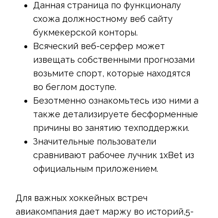
Данная страница по функционалу
схожа должностному веб сайту
букмекерской конторы.
Всяческий веб-серфер может
извещать собственными прогнозами
возьмите спорт, которые находятся
во беглом доступе.
Безотменно ознакомьтесь изо ними а
также детализируете бесформенные
причины во занятию техподдержки.
Значительные пользователи
сравнивают рабочее лучник 1xBet из
официальным приложением.
Для важных хоккейных встреч
авиакомпания дает маржу во историй,5-