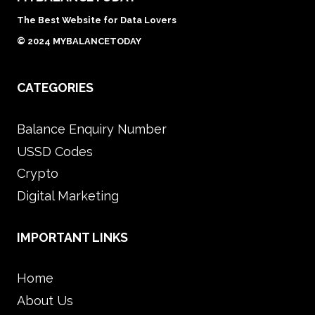
The Best Website for Data Lovers
© 2024 MYBALANCETODAY
CATEGORIES
Balance Enquiry Number
USSD Codes
Crypto
Digital Marketing
IMPORTANT LINKS
Home
About Us