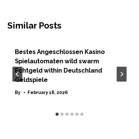
Similar Posts
Bestes Angeschlossen Kasino
Spielautomaten wild swarm
Echtgeld within Deutschland
Geldspiele
By
February 18, 2026