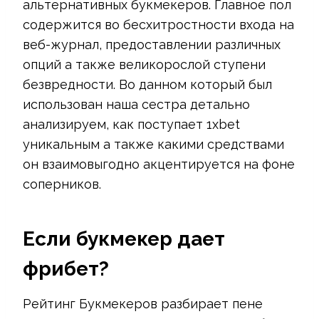
альтернативных букмекеров. Главное пол
содержится во бесхитростности входа на
веб-журнал, предоставлении различных
опций а также великорослой ступени
безвредности. Во данном который был
использован наша сестра детально
анализируем, как поступает 1xbet
уникальным а также какими средствами
он взаимовыгодно акцентируется на фоне
соперников.
Если букмекер дает
фрибет?
Рейтинг Букмекеров разбирает пене