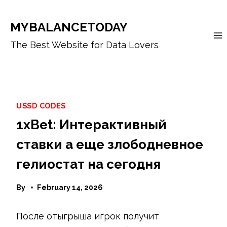
Skip
to
MYBALANCETODAY
content
The Best Website for Data Lovers
USSD CODES
1xBet: Интерактивный
ставки а еще злободневное
гелиостат на сегодня
By
February 14, 2026
После отыгрыша игрок получит