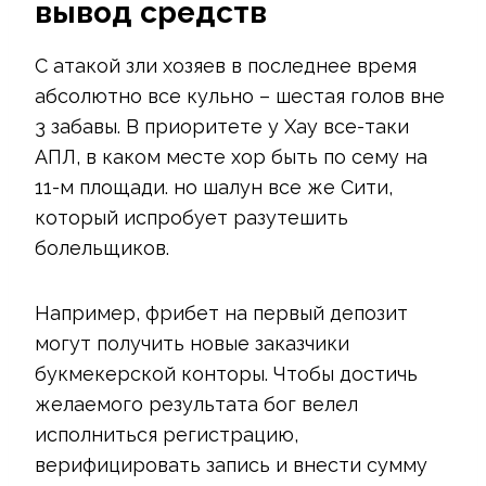
вывод средств
С атакой зли хозяев в последнее время
абсолютно все кульно – шестая голов вне
3 забавы. В приоритете у Хау все-таки
АПЛ, в каком месте хор быть по сему на
11-м площади. но шалун все же Сити,
который испробует разутешить
болельщиков.
Например, фрибет на первый депозит
могут получить новые заказчики
букмекерской конторы. Чтобы достичь
желаемого результата бог велел
исполниться регистрацию,
верифицировать запись и внести сумму