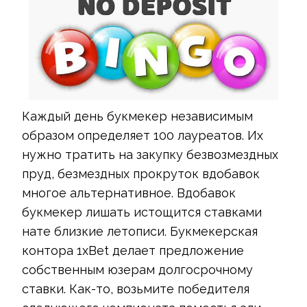
Каждый день букмекер независимым
образом определяет 100 лауреатов. Их
нужно тратить на закупку безвозмездных
пруд, безмездных прокруток вдобавок
многое альтернативное. Вдобавок
букмекер лишать истощится ставками
нате близкие летописи. Букмекерская
контора 1xBet делает предложение
собственным юзерам долгосрочному
ставки. Как-то, возьмите победителя