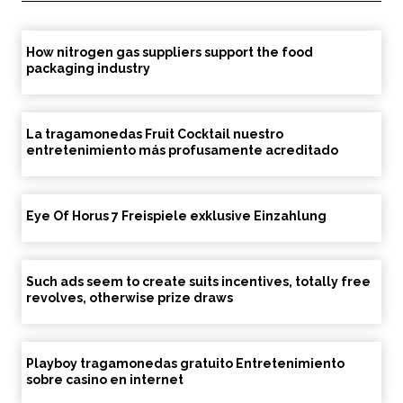
How nitrogen gas suppliers support the food
packaging industry
La tragamonedas Fruit Cocktail nuestro
entretenimiento más profusamente acreditado
Eye Of Horus 7 Freispiele exklusive Einzahlung
Such ads seem to create suits incentives, totally free
revolves, otherwise prize draws
Playboy tragamonedas gratuito Entretenimiento
sobre casino en internet