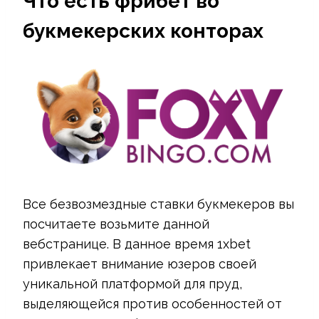
Что есть фрибет во
букмекерских конторах
Все безвозмездные ставки букмекеров вы
посчитаете возьмите данной
вебстранице. В данное время 1xbet
привлекает внимание юзеров своей
уникальной платформой для пруд,
выделяющейся против особенностей от