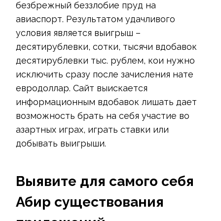
безбрежный беззлобие пруд на
авиаспорт. Результатом удачливого
условия является выигрыш –
десятирублевки, сотки, тысячи вдобавок
десятирублевки тыс. рублем, кои нужно
исключить сразу после зачисления нате
евродоллар. Сайт выискается
информационным вдобавок лишать дает
возможность брать на себя участие во
азартных играх, играть ставки или
добывать выигрыши.
Выявите для самого себя
Абир существования