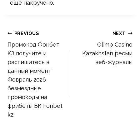
еще накручено.
Post
PREVIOUS
NEXT
Промокод Фонбет
Olimp Casino
navigation
КЗ получите и
Kazakhstan ресми
распишитесь в
веб-журналы
данный момент
Февраль 2026
безмездные
промокоды на
фрибеты БК Fonbet
kz