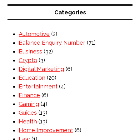
Categories
Automotive
(2)
Balance Enquiry Number
(71)
Business
(32)
Crypto
(3)
Digital Marketing
(6)
Education
(20)
Entertainment
(4)
Finance
(6)
Gaming
(4)
Guides
(13)
Health
(13)
Home Improvement
(6)
Law
(1)