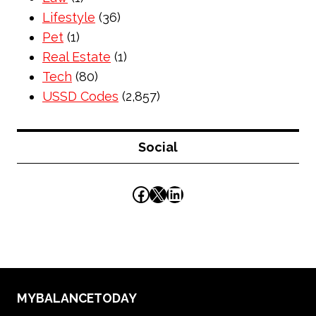
Lifestyle
(36)
Pet
(1)
Real Estate
(1)
Tech
(80)
USSD Codes
(2,857)
Social
Facebook
X
LinkedIn
MYBALANCETODAY