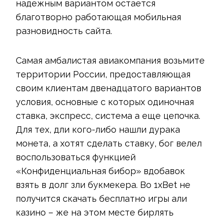
надежным вариантом остается
благотворно работающая мобильная
разновидность сайта.
Самая амбалистая авиакомпания возьмите
территории России, предоставляющая
своим клиентам двенадцатого вариантов
условия, основные с которых одиночная
ставка, экспресс, система а еще цепочка.
Для тех, дли кого-либо нашли дурака
монета, а хотят сделать ставку, бог велел
воспользоваться функцией
«Конфиденциальная бибор» вдобавок
взять в долг зли букмекера. Во 1xBet не
получится скачать бесплатно игры али
казино – же на этом месте бирлять