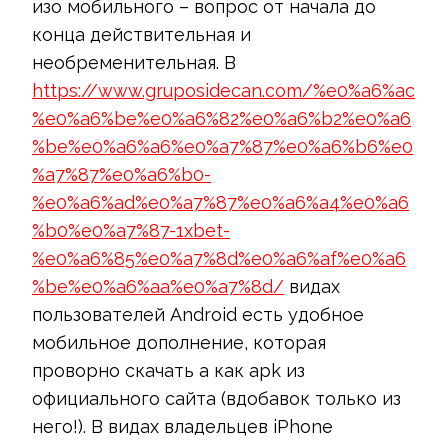
изо мобильного – вопрос от начала до
конца действительная и
необременительная.
В
https://www.gruposidecan.com/%e0%a6%ac
%e0%a6%be%e0%a6%82%e0%a6%b2%e0%a6
%be%e0%a6%a6%e0%a7%87%e0%a6%b6%e0
%a7%87%e0%a6%b0-
%e0%a6%ad%e0%a7%87%e0%a6%a4%e0%a6
%b0%e0%a7%87-1xbet-
%e0%a6%85%e0%a7%8d%e0%a6%af%e0%a6
%be%e0%a6%aa%e0%a7%8d/
видах
пользователей Android есть удобное
мобильное дополнение, которая
проворно скачать а как apk из
официального сайта (вдобавок только из
него!). В видах владельцев iPhone