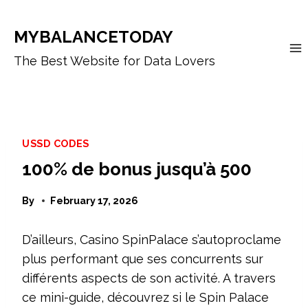
Skip
to
MYBALANCETODAY
content
The Best Website for Data Lovers
USSD CODES
100% de bonus jusqu’à 500
By
February 17, 2026
D’ailleurs, Casino SpinPalace s’autoproclame
plus performant que ses concurrents sur
différents aspects de son activité. A travers
ce mini-guide, découvrez si le Spin Palace