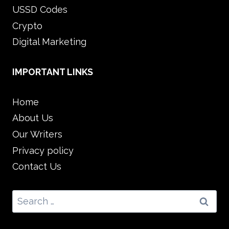
USSD Codes
Crypto
Digital Marketing
IMPORTANT LINKS
Home
About Us
Our Writers
Privacy policy
Contact Us
Search
for: