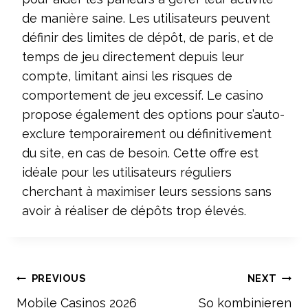
de manière saine. Les utilisateurs peuvent
définir des limites de dépôt, de paris, et de
temps de jeu directement depuis leur
compte, limitant ainsi les risques de
comportement de jeu excessif. Le casino
propose également des options pour s’auto-
exclure temporairement ou définitivement
du site, en cas de besoin. Cette offre est
idéale pour les utilisateurs réguliers
cherchant à maximiser leurs sessions sans
avoir à réaliser de dépôts trop élevés.
Post
PREVIOUS
NEXT
Mobile Casinos 2026
So kombinieren