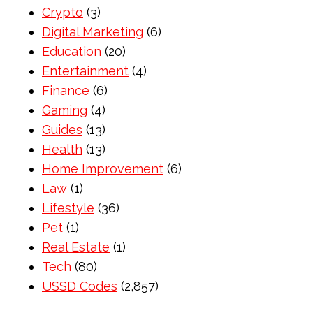
Crypto
(3)
Digital Marketing
(6)
Education
(20)
Entertainment
(4)
Finance
(6)
Gaming
(4)
Guides
(13)
Health
(13)
Home Improvement
(6)
Law
(1)
Lifestyle
(36)
Pet
(1)
Real Estate
(1)
Tech
(80)
USSD Codes
(2,857)