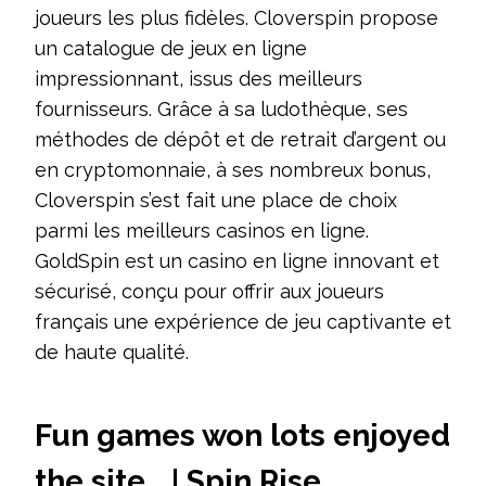
joueurs les plus fidèles. Cloverspin propose
un catalogue de jeux en ligne
impressionnant, issus des meilleurs
fournisseurs. Grâce à sa ludothèque, ses
méthodes de dépôt et de retrait d’argent ou
en cryptomonnaie, à ses nombreux bonus,
Cloverspin s’est fait une place de choix
parmi les meilleurs casinos en ligne.
GoldSpin est un casino en ligne innovant et
sécurisé, conçu pour offrir aux joueurs
français une expérience de jeu captivante et
de haute qualité.
Fun games won lots enjoyed
the site… | Spin Rise