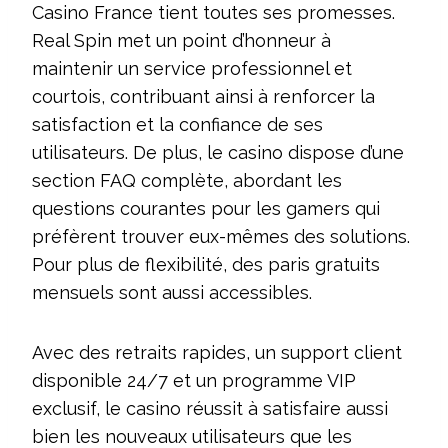
Casino France tient toutes ses promesses.
Real Spin met un point d’honneur à
maintenir un service professionnel et
courtois, contribuant ainsi à renforcer la
satisfaction et la confiance de ses
utilisateurs.
De plus, le casino dispose d’une
section FAQ complète, abordant les
questions courantes pour les gamers qui
préfèrent trouver eux-mêmes des solutions.
Pour plus de flexibilité, des paris gratuits
mensuels sont aussi accessibles.
Avec des retraits rapides, un support client
disponible 24/7 et un programme VIP
exclusif, le casino réussit à satisfaire aussi
bien les nouveaux utilisateurs que les