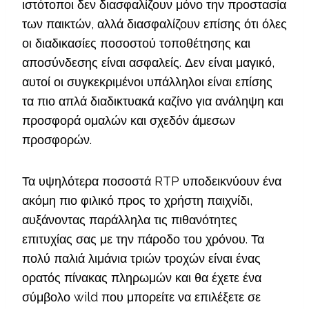
ιστότοποι δεν διασφαλίζουν μόνο την προστασία
των παικτών, αλλά διασφαλίζουν επίσης ότι όλες
οι διαδικασίες ποσοστού τοποθέτησης και
αποσύνδεσης είναι ασφαλείς. Δεν είναι μαγικό,
αυτοί οι συγκεκριμένοι υπάλληλοι είναι επίσης
τα πιο απλά διαδικτυακά καζίνο για ανάληψη και
προσφορά ομαλών και σχεδόν άμεσων
προσφορών.
Τα υψηλότερα ποσοστά RTP υποδεικνύουν ένα
ακόμη πιο φιλικό προς το χρήστη παιχνίδι,
αυξάνοντας παράλληλα τις πιθανότητες
επιτυχίας σας με την πάροδο του χρόνου. Τα
πολύ παλιά λιμάνια τριών τροχών είναι ένας
ορατός πίνακας πληρωμών και θα έχετε ένα
σύμβολο wild που μπορείτε να επιλέξετε σε