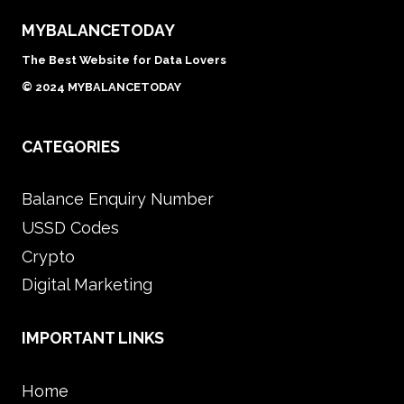
MYBALANCETODAY
The Best Website for Data Lovers
© 2024 MYBALANCETODAY
CATEGORIES
Balance Enquiry Number
USSD Codes
Crypto
Digital Marketing
IMPORTANT LINKS
Home