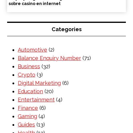
sobre casino en internet
Categories
Automotive
(2)
Balance Enquiry Number
(71)
Business
(32)
Crypto
(3)
Digital Marketing
(6)
Education
(20)
Entertainment
(4)
Finance
(6)
Gaming
(4)
Guides
(13)
Health
(13)