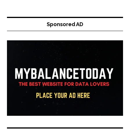
Sponsored AD