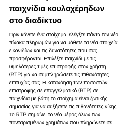
παιχνίδια κουλοχέρηδων
στο διαδίκτυο
Πριν κάνετε ένα στοίχημα, ελέγξτε πάντα τον νέο
πίνακα πληρωμών για να μάθετε τα νέα στοιχεία
εικονιδίων και τις δυνατότητες που σας
προσφέρονται. Επιλέξτε παιχνίδι με τις
υψηλότερες τιμές επιστροφής στον χρήστη
(RTP) για να συμπληρώσετε τις πιθανότητες
επιτυχίας σας. Η κατανόηση των ποσοστών
επιστροφής σε επαγγελματικό (RTP) σε
παιχνίδια με βάση το στοίχημα είναι ζωτικής
σημασίας για να αυξήσετε τις πιθανότητες νίκης.
Το RTP σημαίνει το νέο μέρος όλων των
πονταρισμένων χρημάτων που πληρώνετε σε