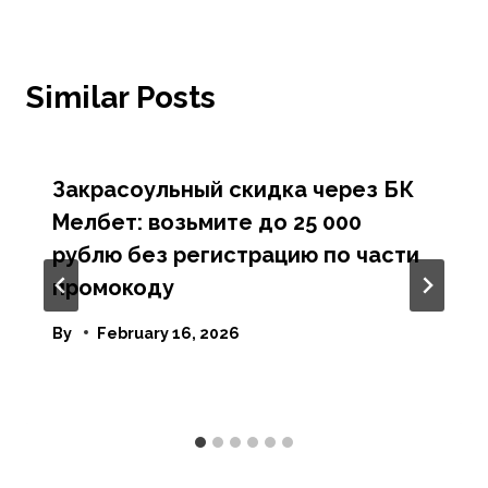
Similar Posts
Закрасоульный скидка через БК
Мелбет: возьмите до 25 000
рублю без регистрацию по части
промокоду
By
February 16, 2026