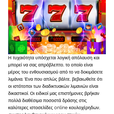
Η τυχαιότητα υπόσχεται λογική απόλαυση και
μπορεί να σας απρόβλεπτο, το οποίο είναι
μέρος του ενθουσιασμού από το να δοκιμάσετε
λιμάνια. Ένα που απλώς βάλτε, βεβαιωθείτε ότι
οι ιστότοποι των διαδικτυακών λιμανιών είναι
δικαστικοί. Οι ειδικοί μας επιστήμονες βρήκαν
πολλά διαθέσιμα ποσοστά δράσης στις
καλύτερες ιστοσελίδες online κουλοχέρηδων,