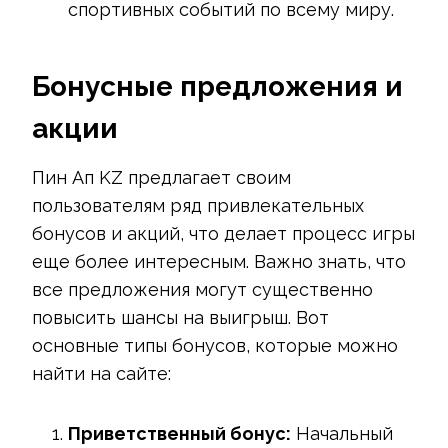
спортивных событий по всему миру.
Бонусные предложения и
акции
Пин Ап KZ предлагает своим
пользователям ряд привлекательных
бонусов и акций, что делает процесс игры
еще более интересным. Важно знать, что
все предложения могут существенно
повысить шансы на выигрыш. Вот
основные типы бонусов, которые можно
найти на сайте:
Приветственный бонус:
Начальный