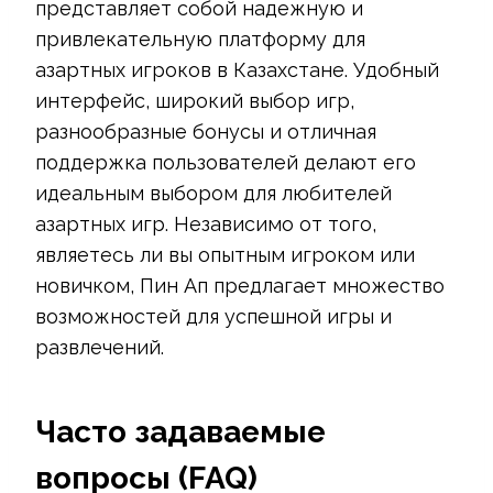
представляет собой надежную и
привлекательную платформу для
азартных игроков в Казахстане. Удобный
интерфейс, широкий выбор игр,
разнообразные бонусы и отличная
поддержка пользователей делают его
идеальным выбором для любителей
азартных игр. Независимо от того,
являетесь ли вы опытным игроком или
новичком, Пин Ап предлагает множество
возможностей для успешной игры и
развлечений.
Часто задаваемые
вопросы (FAQ)