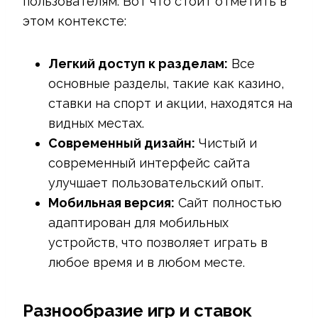
пользователям. Вот что стоит отметить в
этом контексте:
Легкий доступ к разделам:
Все
основные разделы, такие как казино,
ставки на спорт и акции, находятся на
видных местах.
Современный дизайн:
Чистый и
современный интерфейс сайта
улучшает пользовательский опыт.
Мобильная версия:
Сайт полностью
адаптирован для мобильных
устройств, что позволяет играть в
любое время и в любом месте.
Разнообразие игр и ставок