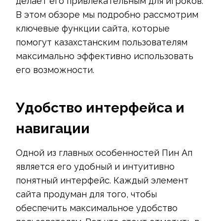
делает его привлекательным для игроков.
В этом обзоре мы подробно рассмотрим
ключевые функции сайта, которые
помогут казахстанским пользователям
максимально эффективно использовать
его возможности.
Удобство интерфейса и
навигации
Одной из главных особенностей Пин Ап
является его удобный и интуитивно
понятный интерфейс. Каждый элемент
сайта продуман для того, чтобы
обеспечить максимальное удобство