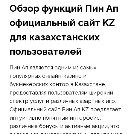
Обзор функций Пин Ап
официальный сайт KZ
для казахстанских
пользователей
Пин Ап является одним из самых
популярных онлайн-казино и
букмекерских контор в Казахстане,
предоставляя пользователям широкий
спектр услуг и различных азартных игр.
Официальный сайт Pин Ап KZ предлагает
интуитивно понятный интерфейс,
различные бонусы и активные акции, что