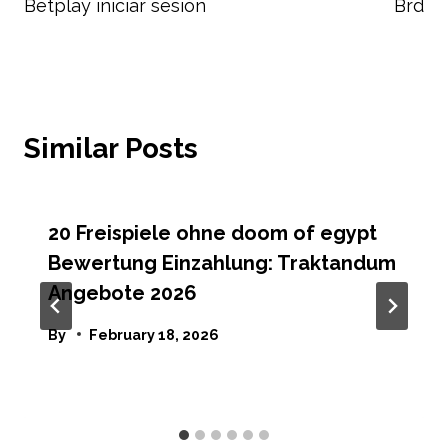
Betplay iniciar sesión
Brd
Similar Posts
20 Freispiele ohne doom of egypt
Bewertung Einzahlung: Traktandum
Angebote 2026
By
February 18, 2026