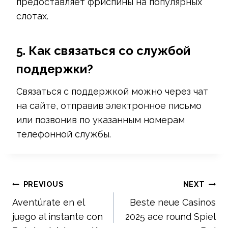
предоставляет фриспины на популярных
слотах.
5. Как связаться со службой
поддержки?
Связаться с поддержкой можно через чат
на сайте, отправив электронное письмо
или позвонив по указанным номерам
телефонной службы.
Post
PREVIOUS
NEXT
Aventúrate en el
Beste neue Casinos
navigation
juego al instante con
2025 ace round Spiel